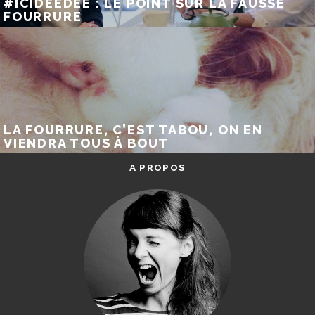
#ICIDEEDEE : LE POINT SUR LA FAUSSE
FOURRURE
LA FOURRURE, C’EST TABOU, ON EN
VIENDRA TOUS À BOUT
A PROPOS