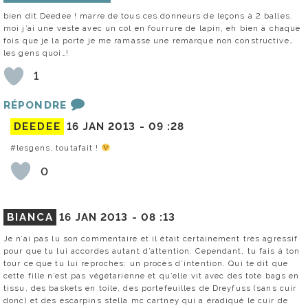
bien dit Deedee ! marre de tous ces donneurs de leçons à 2 balles.
moi j’ai une veste avec un col en fourrure de lapin, eh bien à chaque
fois que je la porte je me ramasse une remarque non constructive…
les gens quoi…!
1
RÉPONDRE
DEEDEE
16 JAN 2013 -
09 :28
#lesgens, toutafait !
0
BIANCA
16 JAN 2013 -
08 :13
Je n’ai pas lu son commentaire et il était certainement très agressif
pour que tu lui accordes autant d’attention. Cependant, tu fais à ton
tour ce que tu lui reproches: un procès d’intention. Qui te dit que
cette fille n’est pas végétarienne et qu’elle vit avec des tote bags en
tissu, des baskets en toile, des portefeuilles de Dreyfuss (sans cuir
donc) et des escarpins stella mc cartney qui a éradiqué le cuir de