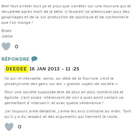
Bref faut arrêter tout ça et plus que s’arrêter sur une fourrure qui et
récupérée après mort de la bête, il faudrait se préoccuper plus des
gaspillages et de la sur production de plastique et de cochonnerie
que l’on mange !
Bises
Joelle
0
RÉPONDRE
DEEDEE
16 JAN 2013 -
11 :25
Ce qui m’interpelle, perso, au-delà de la fourrure, c’est le
prosélytisme des gens sur les « grands sujets de société ».
Pour une société supposée être de plus en plus nombriliste et
égoïste, c’est assez intéressant de voir à quel point certain se
permettent d’intervenir, et avec quelle véhémence !
J’ai toujours aimé débattre, j’aime les avis contraire au mien. Tant
qu’il y a du respect et des arguments qui tiennent le route…
0