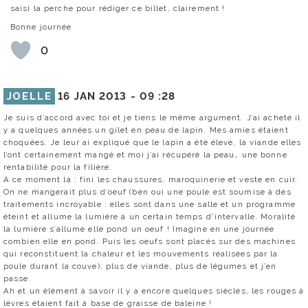
saisi la perche pour rédiger ce billet, clairement !
Bonne journée
0
JOELLE
16 JAN 2013 -
09 :28
Je suis d’accord avec toi et je tiens le même argument. J’ai acheté il
y a quelques années un gilet en peau de lapin. Mes amies étaient
choquées. Je leur ai expliqué que le lapin a été élevé, la viande elles
l’ont certainement mangé et moi j’ai récupéré la peau… une bonne
rentabilité pour la filière.
A ce moment là : fini les chaussures, maroquinerie et veste en cuir.
On ne mangerait plus d’oeuf (ben oui une poule est soumise à des
traitements incroyable : elles sont dans une salle et un programme
éteint et allume la lumière à un certain temps d’intervalle. Moralité
la lumière s’allume elle pond un oeuf ! Imagine en une journée
combien elle en pond. Puis les oeufs sont placés sur des machines
qui reconstituent la chaleur et les mouvements réalisées par la
poule durant la couve), plus de viande, plus de légumes et j’en
passe.
Ah et un élément à savoir il y a encore quelques siècles, les rouges à
lèvres étaient fait à base de graisse de baleine !