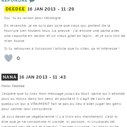
RÉPONDRE
DEEDEE
16 JAN 2013 -
11 :29
Oui, tu as raison pour l’écologie.
En revanche, je ne suis pas sûre que ceux qui portent de la
fourrure s’en foutent tous. La preuve : j’ai encore une parka avec
une capuche en racoon et un vieux gilet en lapin…. et je suis loin de
m’en foutre.
Si tu retrouves à l’occasion l’article que tu cites, ça m’intéresse !
0
NANA
16 JAN 2013 -
11 :43
Hello Deedee,
J’espère que tu liras mon message jusqu’au bout, parce qu’il abonde
plus ou moins dans ton sens, et pourtant il s’agit de l’avis de
quelqu’un qui a VRAIMENT fait le pas au lieu d’aller juger les gens
pour calmer leur conscience.
Je suis devenue végétarienne il y a trois ans maintenant, c’est-à-
dire que je ne consomme ni viande, ni poisson, ni crustacés (et
vraiment peu de lait et d’oeufs). L’année suivante, j’ai banni toute