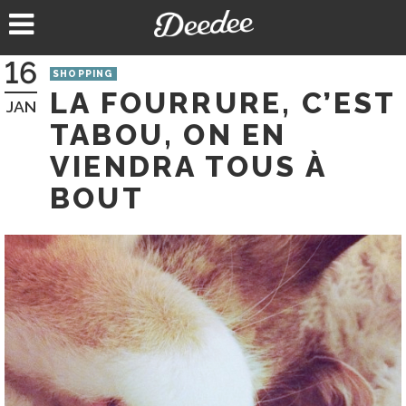
Aller
au
contenu
16
SHOPPING
LA FOURRURE, C’EST
JAN
TABOU, ON EN
VIENDRA TOUS À
BOUT