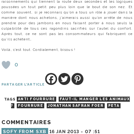
raisonnements qui tiennent la route deux secondes et les logiques
poussées un tout petit peu plus loin que le bout de son nez. Et
comme souvent, si je reconnais qu’on a tous un rôle à jouer dans la
manière dont nous achetons, j’aimerais aussi qu’on arrête de nous
prendre pour des jambons en nous faisant porter à nous seuls la
culpabilité de tous ces ragondins sacrifiés sur l’autel du confort.
Après tout, ce ne sont pas les consommateurs qui fabriquent ce
qu’ils achètent…
Voilà, c’est tout. Cordialement, bisous !
0
PARTAGER L'ARTICLE
TAGS
ANTI FOURRURE
FAUT-IL MANGER LES ANIMAUX
?
FOURRURE
JONATHAN SAFRAN FOER
PETA
COMMENTAIRES
SOFY FROM SXB
16 JAN 2013 -
07 :51