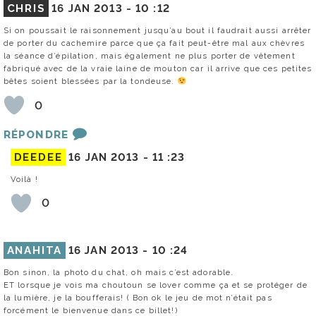
CHRIS
16 JAN 2013 -
10 :12
Si on poussait le raisonnement jusqu’au bout il faudrait aussi arrêter
de porter du cachemire parce que ça fait peut-être mal aux chèvres
la séance d’épilation, mais également ne plus porter de vêtement
fabriqué avec de la vraie laine de mouton car il arrive que ces petites
bêtes soient blessées par la tondeuse.
0
RÉPONDRE
DEEDEE
16 JAN 2013 -
11 :23
Voilà !
0
ANAHITA
16 JAN 2013 -
10 :24
Bon sinon, la photo du chat, oh mais c’est adorable.
ET lorsque je vois ma choutoun se lover comme ça et se protéger de
la lumière, je la boufferais! ( Bon ok le jeu de mot n’était pas
forcément le bienvenue dans ce billet!)