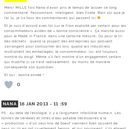
Merci MILLE fois Nana d’avoir pris le temps de laisser ce long
commentaire. Passionnant, intelligent, bien ficelé. Bien sûr que je
l’ai lu, je lis tous les commentaires qui passent ici
Et je suis d’accord avec toi sur le filon exploité par certain pour les
consommateurs avides de « bonne conscience ». Ça marche aussi
pour le Made in France, dans une certaine mesure… Ou pour le tri
des déchets : quand la plupart des entreprises qui polluent
s’arrangent pour contourner les lois, quand les industriels
multiplient les emballages, le consommateur, lui, est toujours
montré du doigt. Même s’il fait montre d’un engagement certain
qui modifie si ce n’est radicalement, du moins de manière
conséquente son quotidien.
Et oui : bonne année !
0
NANA
16 JAN 2013 -
11 :59
PS : au-delà de l’écologie, il y a l’argument infaillible humain. Les
tonnes de céréales et litres d’eau potable nécessaires à la
« production » d’un seul kilo de boeuf viennent bien souvent de
pays où ils en ont cruellement besoin, et qui pourraient, s’ils étaient