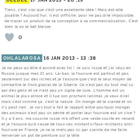
DEEDEE
17 JAN 2013 -
20 :19
Tiens, c’est vrai que c’est une excellente idée ! Mais est-elle
jouable ? Aujourd’hui, il est difficile, pour ne pas dire impossible,
de tracer un produit de sa conception à sa commercialisation… C’est
bien là où le bât blesse.
0
OHLALAROSA
16 JAN 2013 -
13 :38
Je ne peux qu’être d’accord avec toi ! Je suis russe et j’ai véçu en
Russie jusquà mes 21 ans. Là-bas, la fourrure est partout et pas
seulement sur des riches et je t’assure que c’est le seul moyen de
combattre le froid glacial de la Siberie. Ce n’est pas du tout mal vu
par des gens et ce n’est pas un signe de luxe. L’homme est un
animal le plus atroce et il tue son prochain (animal, je veux dire)
mais c’est comme ça, c’est la nature. On mange de la viande et on
n’y peut rien. Je vois tout à fait le rapport entre pourquoi manger
des animaux n’est pas un péché et porter leur fourrure est un vice ?
Il y a 5 ans, ma cousine russe m’a offert une veste courte en renard
et je t’assure qu’à cause de tous ces militants/faux-militants anti-
fourrure en France, je ne la mets pas ici par crainte de me faire
renverser un pot de peinture sur la tête.