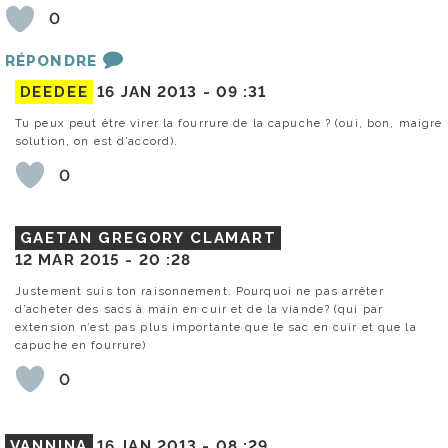
0
RÉPONDRE
DEEDEE
16 JAN 2013 -
09 :31
Tu peux peut être virer la fourrure de la capuche ? (oui, bon, maigre
solution, on est d’accord).
0
GAETAN GREGORY CLAMART
12 MAR 2015 -
20 :28
Justement suis ton raisonnement. Pourquoi ne pas arrêter
d’acheter des sacs à main en cuir et de la viande? (qui par
extension n’est pas plus importante que le sac en cuir et que la
capuche en fourrure)
0
VANNINA
16 JAN 2013 -
08 :29