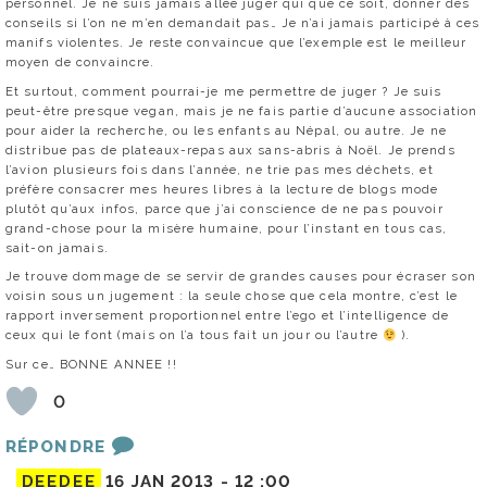
personnel. Je ne suis jamais allée juger qui que ce soit, donner des
conseils si l’on ne m’en demandait pas… Je n’ai jamais participé à ces
manifs violentes. Je reste convaincue que l’exemple est le meilleur
moyen de convaincre.
Et surtout, comment pourrai-je me permettre de juger ? Je suis
peut-être presque vegan, mais je ne fais partie d’aucune association
pour aider la recherche, ou les enfants au Népal, ou autre. Je ne
distribue pas de plateaux-repas aux sans-abris à Noël. Je prends
l’avion plusieurs fois dans l’année, ne trie pas mes déchets, et
préfère consacrer mes heures libres à la lecture de blogs mode
plutôt qu’aux infos, parce que j’ai conscience de ne pas pouvoir
grand-chose pour la misère humaine, pour l’instant en tous cas,
sait-on jamais.
Je trouve dommage de se servir de grandes causes pour écraser son
voisin sous un jugement : la seule chose que cela montre, c’est le
rapport inversement proportionnel entre l’ego et l’intelligence de
ceux qui le font (mais on l’a tous fait un jour ou l’autre
).
Sur ce… BONNE ANNEE !!
0
RÉPONDRE
DEEDEE
16 JAN 2013 -
12 :00