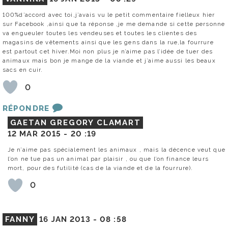
100%d’accord avec toi,j’avais vu le petit commentaire fielleux hier
sur Facebook ,ainsi que ta réponse ,je me demande si cette personne
va engueuler toutes les vendeuses et toutes les clientes des
magasins de vêtements ainsi que les gens dans la rue,la fourrure
est partout cet hiver.Moi non plus je n’aime pas l’idée de tuer des
animaux mais bon je mange de la viande et j’aime aussi les beaux
sacs en cuir.
0
RÉPONDRE
GAETAN GREGORY CLAMART
12 MAR 2015 -
20 :19
Je n’aime pas spécialement les animaux , mais la décence veut que
l’on ne tue pas un animal par plaisir , ou que l’on finance leurs
mort, pour des futilité (cas de la viande et de la fourrure).
0
FANNY
16 JAN 2013 -
08 :58