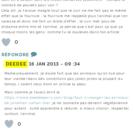
nombre de poulets pour voir !!
Cela dit, je t’avoue malgré tout que le cuir ne me fait pas le même
effet que la fourrure : la fourrure me rappelle plus l’animal que l’on
caresse et donc me fait un drôle d’effet ; le cuir met plus de
distance entre moi et l’animal, je pense que c’est pour ça que ça
choque moins les gens, comme tu le soulèves dans ton article.
0
RÉPONDRE
DEEDEE
16 JAN 2013 -
09 :34
Malheureusement, je doute fort que les animaux qu’on tue pour
leur viande (dans des conditions pas jolies-jolies la plupart du
temps…) soient ceux dont on utilise la peau.
Mais comme je l’avais écrit là
https://www.deedeeparis.com/blog/faut-il-manger-les-animaux-
de-jonathan-safran-foer
, je ne souhaite pas devenir végétarienne
pour autant. Juste apprendre à réduire, à mieux choisir, respecter,
surtout, l’animal.
0