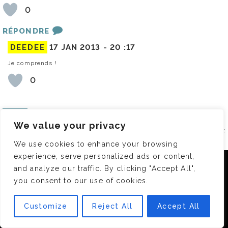
0
RÉPONDRE
DEEDEE
17 JAN 2013 -
20 :17
Je comprends !
0
LEW
16 JAN 2013 -
14 :04
We value your privacy
Je ne comprends pas les gens anti-chasseurs… ce qui est dérangeant
sont les gens qui chassent hors périodes, tuent les petits, ne
We use cookies to enhance your browsing
respectent pas les quotas… enfin braconnent quoi ! Parce que depuis
experience, serve personalized ads or content,
qu’on a plus les ours et les loups dans les forêts faut bien quelqu’un
Nous utilisons des cookies pour vous garantir la meilleure
pour réguler…
and analyze our traffic. By clicking "Accept All",
expérience sur notre site. Si vous continuez à utiliser ce
you consent to our use of cookies.
dernier, nous considérerons que vous acceptez l'utilisation des
0
cookies.
RÉPONDRE
Customize
Reject All
Accept All
OK