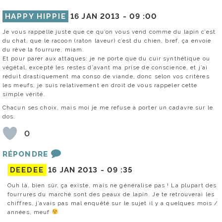
HAPPY HIPPIE
16 JAN 2013 -
09 :00
Je vous rappelle juste que ce qu’on vous vend comme du lapin c’est
du chat, que le racoon (raton laveur) c’est du chien, bref, ça envoie
du rêve la fourrure, miam.
Et pour parer aux attaques: je ne porte que du cuir synthétique ou
végétal, excepté les restes d’avant ma prise de conscience, et j’ai
réduit drastiquement ma conso de viande, donc selon vos critères
les meufs, je suis relativement en droit de vous rappeler cette
simple vérité.
Chacun ses choix, mais moi je me refuse à porter un cadavre sur le
dos.
0
RÉPONDRE
DEEDEE
16 JAN 2013 -
09 :35
Ouh là, bien sûr, ça existe, mais ne généralise pas ! La plupart des
fourrures du marché sont des peaux de lapin. Je te retrouverai les
chiffres, j’avais pas mal enquêté sur le sujet il y a quelques mois /
années, meuf