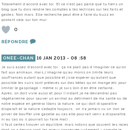
Totalement d’accord avec toi. Et ce n’est pas parce que tu tiens un
blog que tu dois rendre tes comptes à tes lectrices sur tes faits et
gestes. Non mais. Elle recherche peut être à faire du buzz en
postant cela sur ton mur.
0
RÉPONDRE
ONEE-CHAN
16 JAN 2013 -
08 :58
Je suis assez d’accord avec toi : ça ne plait pas d’imaginer ce qu’on
fait aux animaux, mais j’imagine qu’au moins on limite leurs
souffrances autant que possible et j’ose espérer qu’autant que
possible les cuirs sont prélevés sur des bêtes qu’on mange etc pour
limiter le gaspillage – même si je suis loin d’en être certaine…
Après, on doit vivre aussi et pour l’instant je ne deviendrai pas
végétarienne pour sauver un animal au détriment de ma santé ou de
notre espèce en général (dans la nature, ce qui doit disparaître
disparaît et la nature s’adapte toujours : on n’a jamais vu un lion se
priver de bouffer une gazelle au cas elle pourrait venir à disparaître,
ni au cas où il pourrait lui faire mal) ;
il faut certes trouver un équilibre, mais notons que souvent les races
dont on a besoin sont les mieux conservée justement – compte le