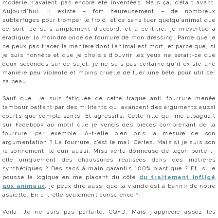
moderie n’avaient pas encore été inventées. Mais ça, c’était avant.
Aujourd’hui, il existe – fort heureusement – de nombreux
subterfuges pour tromper le froid, et ce sans tuer quelqu’animal que
ce soit. Je suis amplement d’accord, et à ce titre, je m’évertue à
éradiquer la moindre once de fourrure de mon dressing. Parce que je
ne peux pas tracer la manière dont l’animal est mort, et parce que, si
je suis honnête et que je choisis d’ouvrir les yeux ne serait-ce que
deux secondes sur ce sujet, je ne suis pas certaine qu’il existe une
manière peu violente et moins cruelle de tuer une bête pour utiliser
sa peau.
Sauf que. Je suis fatiguée de cette traque anti fourrure menée
tambour battant par des militants qui avancent des arguments aussi
courts que complaisants. Et agressifs. Cette fille qui me alpaguait
sur Facebook au motif que je vends des pièces comprenant de la
fourrure, par exemple. A-t-elle bien pris la mesure de son
argumentation ? La fourrure, c’est le mal. Certes. Mais si je suis son
raisonnement, le cuir aussi. Miss vertu-donneuse-de-leçon porte-t-
elle uniquement des chaussures réalisées dans des matières
synthétiques ? Des sacs à main garantis 100% plastique ? Et, si je
pousse la logique en me plaçant du côté
du traitement infligé
aux animaux
, je peux dire aussi que la viande est à bannir de notre
assiette. En a-t-elle seulement conscience ?
Voilà. Je ne suis pas parfaite, CQFD. Mais j’apprécie assez les