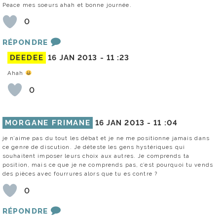
Peace mes soeurs ahah et bonne journée.
0
RÉPONDRE
DEEDEE
16 JAN 2013 -
11 :23
Ahah
0
MORGANE FRIMANE
16 JAN 2013 -
11 :04
je n’aime pas du tout les débat et je ne me positionne jamais dans
ce genre de discution. Je déteste les gens hystériques qui
souhaitent imposer leurs choix aux autres. Je comprends ta
position, mais ce que je ne comprends pas, c’est pourquoi tu vends
des pièces avec fourrures alors que tu es contre ?
0
RÉPONDRE