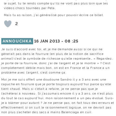
le sujet, tu te rends compte qu’ils ne vont pas plus loin que les
vidéos chocs tournées par Peta.
Mais tu as raison, j’ai généralisé pour pouvoir écrire ce billet.
2
ANNOUCHKA
16 JAN 2013 -
08 :25
Je suis d’accord avec toi, et je me demande aussi si ce qui ne
gênerait pas dans le fourrure (en plus de la notion de sacrifice
animal) c’est le symbole de richesse qu’elle représente… « Regardez,
je porte de la fourrure, donc j’ai de l’argent et je le montre » ? C’est
complètement débile mais bon, on est en France et la France a un
problème avec l’argent, c’est comme ça.
Moi je me suis offert une doudoune Sandro il y a 3 ans avec une
capuche en fourrure que je porte toujours aujourd’hui parce qu’elle
tient chaud. Mais si c’était à refaire, je ne pense pas que je
l’achèterai à nouveau. Si j’assumais encore il y a 3 ans, ce n’est plus
du tout le cas aujourd’hui, mon raisonnement a un peu évolué. Suis-
je à blâmer pour autant ? Je ne pense pas, on fait tous des erreurs et
effectivement si on suit le raisonnement logique, on ne devrait pas
non plus s’acheter des sacs à mains Balenciaga en cuir.