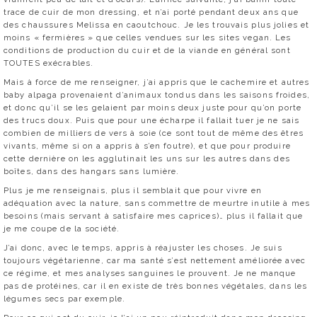
trace de cuir de mon dressing, et n’ai porté pendant deux ans que
des chaussures Melissa en caoutchouc. Je les trouvais plus jolies et
moins « fermières » que celles vendues sur les sites vegan. Les
conditions de production du cuir et de la viande en général sont
TOUTES exécrables.
Mais à force de me renseigner, j’ai appris que le cachemire et autres
baby alpaga provenaient d’animaux tondus dans les saisons froides,
et donc qu’il se les gelaient par moins deux juste pour qu’on porte
des trucs doux. Puis que pour une écharpe il fallait tuer je ne sais
combien de milliers de vers à soie (ce sont tout de même des êtres
vivants, même si on a appris à s’en foutre), et que pour produire
cette dernière on les agglutinait les uns sur les autres dans des
boîtes, dans des hangars sans lumière.
Plus je me renseignais, plus il semblait que pour vivre en
adéquation avec la nature, sans commettre de meurtre inutile à mes
besoins (mais servant à satisfaire mes caprices)… plus il fallait que
je me coupe de la société.
J’ai donc, avec le temps, appris à réajuster les choses. Je suis
toujours végétarienne, car ma santé s’est nettement améliorée avec
ce régime, et mes analyses sanguines le prouvent. Je ne manque
pas de protéines, car il en existe de très bonnes végétales, dans les
légumes secs par exemple.