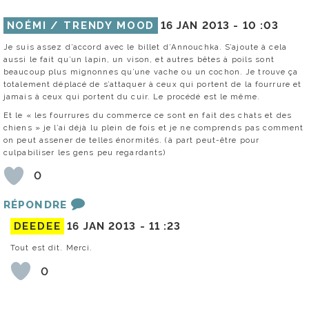
NOÉMI / TRENDY MOOD
16 JAN 2013 -
10 :03
Je suis assez d’accord avec le billet d’Annouchka. S’ajoute à cela
aussi le fait qu’un lapin, un vison, et autres bêtes à poils sont
beaucoup plus mignonnes qu’une vache ou un cochon. Je trouve ça
totalement déplacé de s’attaquer à ceux qui portent de la fourrure et
jamais à ceux qui portent du cuir. Le procédé est le même.
Et le « les fourrures du commerce ce sont en fait des chats et des
chiens » je l’ai déjà lu plein de fois et je ne comprends pas comment
on peut assener de telles énormités. (à part peut-être pour
culpabiliser les gens peu regardants)
0
RÉPONDRE
DEEDEE
16 JAN 2013 -
11 :23
Tout est dit. Merci.
0