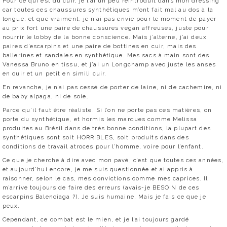
Pour ce qui est du cuir, je l’ai un peu réintroduit dans mon dressing
car toutes ces chaussures synthétiques m’ont fait mal au dos à la
longue, et que vraiment, je n’ai pas envie pour le moment de payer
au prix fort une paire de chaussures vegan affreuses, juste pour
nourrir le lobby de la bonne conscience. Mais j’alterne, j’ai deux
paires d’escarpins et une paire de bottines en cuir, mais des
ballerines et sandales en synthétique. Mes sacs à main sont des
Vanessa Bruno en tissu, et j’ai un Longchamp avec juste les anses
en cuir et un petit en simili cuir.
En revanche, je n’ai pas cessé de porter de laine, ni de cachemire, ni
de baby alpaga, ni de soie…
Parce qu’il faut être réaliste. Si l’on ne porte pas ces matières, on
porte du synthétique, et hormis les marques comme Melissa
produites au Brésil dans de très bonne conditions, la plupart des
synthétiques sont soit HORRIBLES, soit produits dans des
conditions de travail atroces pour l’homme, voire pour l’enfant.
Ce que je cherche à dire avec mon pavé, c’est que toutes ces années,
et aujourd’hui encore, je me suis questionnée et ai appris à
raisonner, selon le cas, mes convictions comme mes caprices. Il
m’arrive toujours de faire des erreurs (avais-je BESOIN de ces
escarpins Balenciaga ?). Je suis humaine. Mais je fais ce que je
peux.
Cependant, ce combat est le mien, et je l’ai toujours gardé