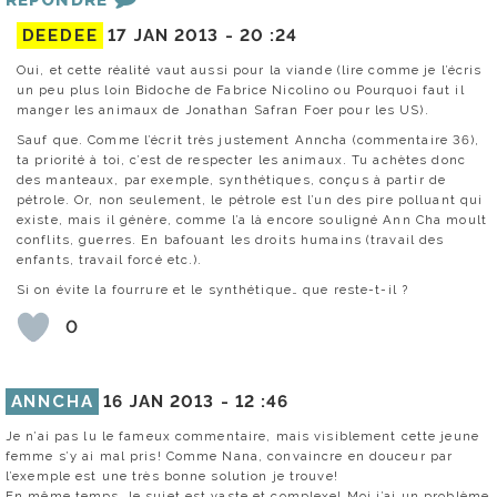
RÉPONDRE
DEEDEE
17 JAN 2013 -
20 :24
Oui, et cette réalité vaut aussi pour la viande (lire comme je l’écris
un peu plus loin Bidoche de Fabrice Nicolino ou Pourquoi faut il
manger les animaux de Jonathan Safran Foer pour les US).
Sauf que. Comme l’écrit très justement Anncha (commentaire 36),
ta priorité à toi, c’est de respecter les animaux. Tu achètes donc
des manteaux, par exemple, synthétiques, conçus à partir de
pétrole. Or, non seulement, le pétrole est l’un des pire polluant qui
existe, mais il génère, comme l’a là encore souligné Ann Cha moult
conflits, guerres. En bafouant les droits humains (travail des
enfants, travail forcé etc.).
Si on évite la fourrure et le synthétique… que reste-t-il ?
0
ANNCHA
16 JAN 2013 -
12 :46
Je n’ai pas lu le fameux commentaire, mais visiblement cette jeune
femme s’y ai mal pris! Comme Nana, convaincre en douceur par
l’exemple est une très bonne solution je trouve!
En même temps, le sujet est vaste et complexe! Moi j’ai un problème