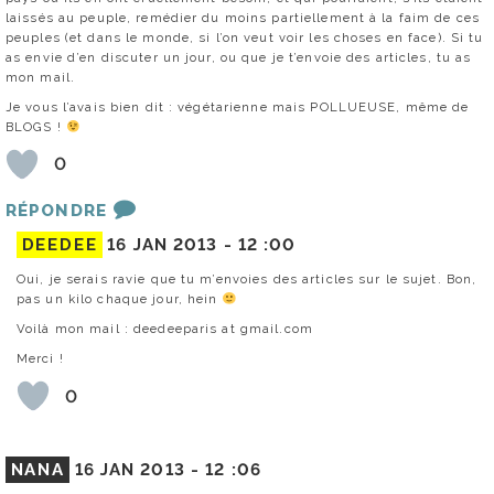
laissés au peuple, remédier du moins partiellement à la faim de ces
peuples (et dans le monde, si l’on veut voir les choses en face). Si tu
as envie d’en discuter un jour, ou que je t’envoie des articles, tu as
mon mail.
Je vous l’avais bien dit : végétarienne mais POLLUEUSE, même de
BLOGS !
0
RÉPONDRE
DEEDEE
16 JAN 2013 -
12 :00
Oui, je serais ravie que tu m’envoies des articles sur le sujet. Bon,
pas un kilo chaque jour, hein
Voilà mon mail : deedeeparis at gmail.com
Merci !
0
NANA
16 JAN 2013 -
12 :06