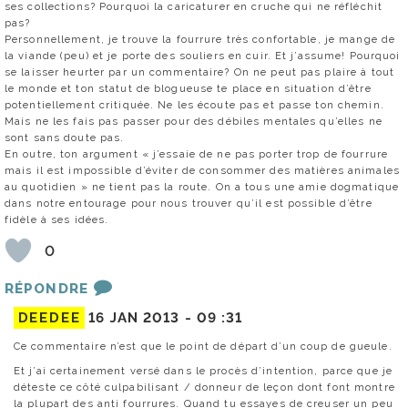
ses collections? Pourquoi la caricaturer en cruche qui ne réfléchit
pas?
Personnellement, je trouve la fourrure très confortable, je mange de
la viande (peu) et je porte des souliers en cuir. Et j’assume! Pourquoi
se laisser heurter par un commentaire? On ne peut pas plaire à tout
le monde et ton statut de blogueuse te place en situation d’être
potentiellement critiquée. Ne les écoute pas et passe ton chemin.
Mais ne les fais pas passer pour des débiles mentales qu’elles ne
sont sans doute pas.
En outre, ton argument « j’essaie de ne pas porter trop de fourrure
mais il est impossible d’éviter de consommer des matières animales
au quotidien » ne tient pas la route. On a tous une amie dogmatique
dans notre entourage pour nous trouver qu’il est possible d’être
fidèle à ses idées.
0
RÉPONDRE
DEEDEE
16 JAN 2013 -
09 :31
Ce commentaire n’est que le point de départ d’un coup de gueule.
Et j’ai certainement versé dans le procès d’intention, parce que je
déteste ce côté culpabilisant / donneur de leçon dont font montre
la plupart des anti fourrures. Quand tu essayes de creuser un peu