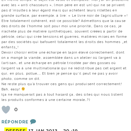
avec les « anti chasseurs », (mon père en est un) qui ne se privent
pas d’insultes à leur égard mais qui achètent leurs rillettes en
grande surface, par exemple. à lire: « Le livre noir de l’agriculture »!
Etre totalement cohérent, est-ce possible? Admettons que la cause
des droits de l’homme soit pour moi une priorité… Dans ce cas, je
n’achète plus de matière synthétiques, souvent créées à partir de
pétrole, celui qui crée tensions et guerres, matières mises en forme
par des sociétés qui bafouent totalement les droits des hommes _et
enfants_!
Devoir choisir entre une écharpe en lapin élevé correctement, dont
on a mangé la viande, assemblée dans un atelier où l’argent va à
l’artisan… et une écharpe en pétrole tricotée par des gosses où
l’argent va à une multinationale qui ne redistribue pas cet argent et
qui, en plus, pollue…… Et bien je pense qu’il peut ne pas y avoir
photo, comme on dit.
Ne reste plus qu’à trouver ces gens qui produisent correctement!
Bah, easy!
(ça ne manquerait pas à tout hasard ça, des sites qui nous listent
les produits conformes à une certaine morale…?)
0
RÉPONDRE