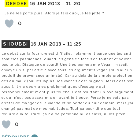
DEEDEE
16 JAN 2013 -
11 :20
Je ne les porte plus. Alors je fais quoi, je les jette ?
0
SHOUBBI
16 JAN 2013 -
11 :25
Le debat sur la fourrure est difficile, notamment parce que les anti
sont tres passionnés, quand les gens en face s’en foutent et voient
pas le pb… Dialogue de sourd! Une tres bonne amie Vegan m’avait
envoyé un super article avec tous les arguments vegan (plus aucun
produit de provenance animale). Car au dela de la simple protection
des animaux (oui les lapins, les vaches c’est mignon… Mais c’est bon
aussi), il y a des vraies problematiques d’ecologie qui
personnellement m’ont plus touché. C’est pourtant un bon argument
et qui n’est pas assez mis en avant je trouve. Perso je ne vais pas
arreter de manger de la viande et se porter du cuir demain, mais j’ai
changé pas mal de mes habitudes. Tout ça pour dire que tout
reduire à la fourrure, ça n’aide personne ni les antis, ni les pros!
0