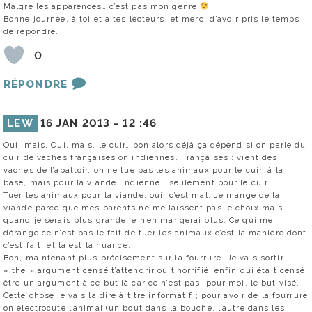
Malgré les apparences… c’est pas mon genre
Bonne journée, à toi et à tes lecteurs, et merci d’avoir pris le temps
de répondre.
0
RÉPONDRE
LEW
16 JAN 2013 -
12 :46
Oui, mais. Oui, mais, le cuir… bon alors déjà ça dépend si on parle du
cuir de vaches françaises on indiennes. Françaises : vient des
vaches de l’abattoir, on ne tue pas les animaux pour le cuir, à la
base, mais pour la viande. Indienne : seulement pour le cuir.
Tuer les animaux pour la viande, oui, c’est mal. Je mange de la
viande parce que mes parents ne me laissent pas le choix mais
quand je serais plus grande je n’en mangerai plus. Ce qui me
dérange ce n’est pas le fait de tuer les animaux c’est la manière dont
c’est fait, et là est la nuance.
Bon, maintenant plus précisément sur la fourrure. Je vais sortir
« the » argument censé t’attendrir ou t’horrifié, enfin qui était censé
être un argument à ce but là car ce n’est pas, pour moi, le but visé.
Cette chose je vais la dire à titre informatif ; pour avoir de la fourrure
on électrocute l’animal (un bout dans la bouche, l’autre dans les