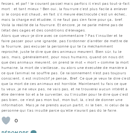
fesses, et paf ! le courant passe) mais parfois il n’est pas tout-à-fait
mort : et tant mieux ! Ben oui, la fourrure c’est plus facile à enlever
si le corps est chaud… en fait s’il meure électrocuté c’est un échec…
mais la charge est étudiée, il ne faut pas s’en faire pour ça… bref.
Voilà la réalité de la fourrure. Et encore, je ne parle même pas de
l’état des cages et des conditions d’élevages.
Alors que veux-je dire avec ce commentaire ? Pas t’insulter et te
faire passer pour une ignarde, pas t’ordonner d’arrêter de mettre de
la fourrure, pas excuser la personne qui te l’a méchamment
reproché, juste te dire que des animaux meurent. Bien sûr, tu le
sais, mais, généralement, pour nous humains, quand on nous dit
que des animaux meurent, on prend le mot « mort » comme la mort
humaine, la mort de vieillesse… ou alors une éxecutée de manière à
ce que l’animal ne souffre pas. Ce raisonnement n’est pas toujours
conscient, il est instinctif je pense… Bref. Ce que je veux te dire c’est
que la mort de ces animaux est horrible. Maintenant tu fais ce que
tu veux, je ne veux pas, ne vais pas, et ne trouverai aucun intérêt à
être derrière toi et a te surveiller, ou t’insulter pour te dire que c’est
pas bien… ce n’est pas mon but, mon but, là, c’est de donner une
information. Mais je ne prends aucun partit, ni le tien, ni celui de la
personne qui t’as insulté parce qu’elle n’aurait pas dû le faire.
0