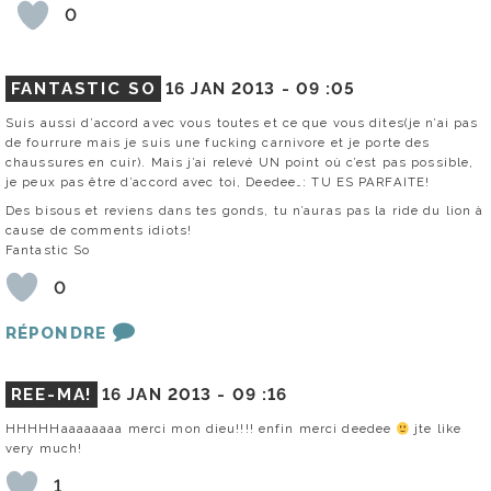
0
FANTASTIC SO
16 JAN 2013 -
09 :05
Suis aussi d’accord avec vous toutes et ce que vous dites(je n’ai pas
de fourrure mais je suis une fucking carnivore et je porte des
chaussures en cuir). Mais j’ai relevé UN point où c’est pas possible,
je peux pas être d’accord avec toi, Deedee…: TU ES PARFAITE!
Des bisous et reviens dans tes gonds, tu n’auras pas la ride du lion à
cause de comments idiots!
Fantastic So
0
RÉPONDRE
REE-MA!
16 JAN 2013 -
09 :16
HHHHHaaaaaaaa merci mon dieu!!!! enfin merci deedee
jte like
very much!
1