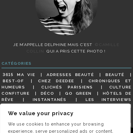
JE M’APPELLE DELPHINE MAIS C’EST
©CAMILLE
COLLIN
QUI A PRIS CETTE PHOTO !
CATÉGORIES
3615 MA VIE
ADRESSES BEAUTÉ
BEAUTÉ
BEST-OF
CHEZ DEEDEE
CHRONIQUES ET
HUMEURS
CLICHÉS PARISIENS
CULTURE
CONFITURE
DÉCO
GO GREEN
HÔTELS DE
RÊVE
INSTANTANÉS
LES INTERVIEWS
PARISIENNES
LIFESTYLE
LOOKS
MATERNITÉ
MES ADRESSES
MODE
NON CLASSÉ
OLDIES
We value your privacy
(BUT GOODIES)
PAR ICI LE MAGOT !
PARIS CITY-
We use cookies to enhance your browsing
GUIDE
PARIS EN PHOTOS
RESTAURANTS
REVUE DE PRESSE DÉTAILLÉE, SIOU PLAIT
SALONS
experience, serve personalized ads or content,