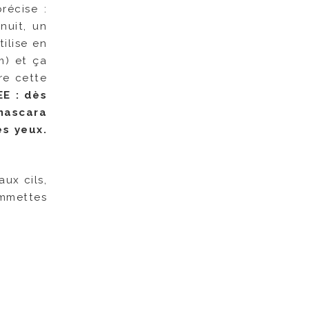
récise :
nuit, un
ilise en
m) et ça
tre cette
EE : dès
mascara
es yeux.
aux cils,
ommettes