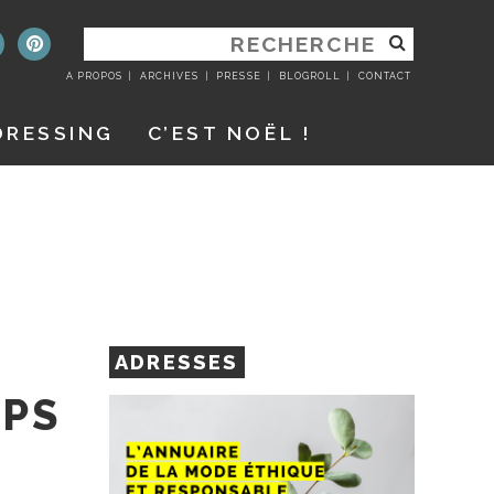
RECHERCHER
:
A PROPOS
ARCHIVES
PRESSE
BLOGROLL
CONTACT
DRESSING
C’EST NOËL !
ADRESSES
MPS