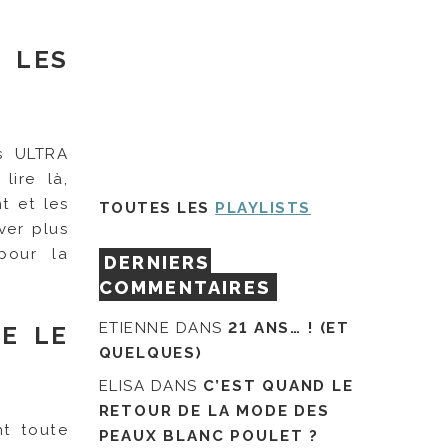
 LES
es ULTRA
lire là,
t et les
TOUTES LES
PLAYLISTS
ver plus
pour la
DERNIERS
COMMENTAIRES
ETIENNE
DANS
21 ANS… ! (ET
E LE
QUELQUES)
ELISA
DANS
C’EST QUAND LE
RETOUR DE LA MODE DES
nt toute
PEAUX BLANC POULET ?