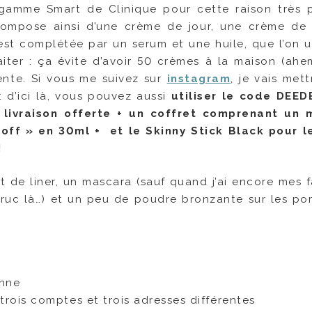
 gamme Smart de Clinique pour cette raison très p
ompose ainsi d’une crème de jour, une crème de 
est complétée par un serum et une huile, que l’on ut
iter : ça évite d’avoir 50 crèmes à la maison (ahe
ente. Si vous me suivez sur
instagram
, je vais met
d’ici là, vous pouvez aussi
utiliser le code DEED
 livraison offerte + un coffret comprenant un 
 off » en 30ml + et le Skinny Stick Black pour l
!
t de liner, un mascara (sauf quand j’ai encore mes f
truc là…) et un peu de poudre bronzante sur les p
onne
trois comptes et trois adresses différentes