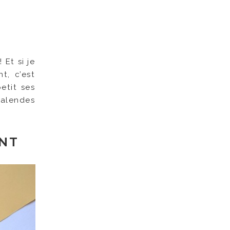
 Et si je
t, c’est
etit ses
 calendes
ENT