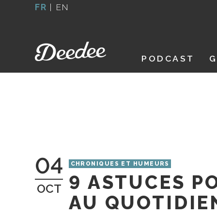
Aller
FR
|
EN
au
contenu
PODCAST
G
04
CHRONIQUES ET HUMEURS
9 ASTUCES P
OCT
AU QUOTIDIE