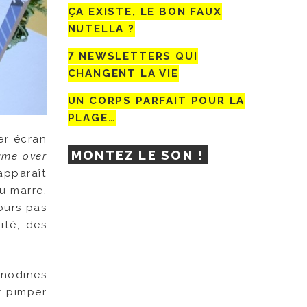
ÇA EXISTE, LE BON FAUX
NUTELLA ?
7 NEWSLETTERS QUI
CHANGENT LA VIE
UN CORPS PARFAIT POUR LA
PLAGE…
er écran
MONTEZ LE SON !
ame over
 apparaît
eu marre,
jours pas
ité, des
anodines
r pimper