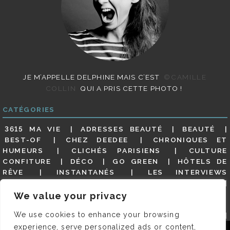
JE M’APPELLE DELPHINE MAIS C’EST
©CAMILLE
COLLIN
QUI A PRIS CETTE PHOTO !
CATÉGORIES
3615 MA VIE
ADRESSES BEAUTÉ
BEAUTÉ
BEST-OF
CHEZ DEEDEE
CHRONIQUES ET
HUMEURS
CLICHÉS PARISIENS
CULTURE
CONFITURE
DÉCO
GO GREEN
HÔTELS DE
RÊVE
INSTANTANÉS
LES INTERVIEWS
PARISIENNES
LIFESTYLE
LOOKS
MATERNITÉ
MES ADRESSES
MODE
NON CLASSÉ
OLDIES
We value your privacy
(BUT GOODIES)
PAR ICI LE MAGOT !
PARIS CITY-
We use cookies to enhance your browsing
GUIDE
PARIS EN PHOTOS
RESTAURANTS
REVUE DE PRESSE DÉTAILLÉE, SIOU PLAIT
SALONS
experience, serve personalized ads or content,