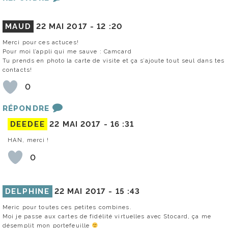
MAUD
22 MAI 2017 -
12 :20
Merci pour ces actuces!
Pour moi l’appli qui me sauve : Camcard
Tu prends en photo la carte de visite et ça s’ajoute tout seul dans tes
contacts!
0
RÉPONDRE
DEEDEE
22 MAI 2017 -
16 :31
HAN, merci !
0
DELPHINE
22 MAI 2017 -
15 :43
Meric pour toutes ces petites combines.
Moi je passe aux cartes de fidélité virtuelles avec Stocard, ça me
désemplit mon portefeuille