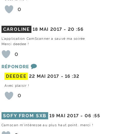
0
CAROLINE
18 MAI 2017 -
20 :56
L’application CamScanner a sauvé ma soirée
Merci deedee !
0
RÉPONDRE
DEEDEE
22 MAI 2017 -
16 :32
Avec plaisir !
0
SOFY FROM SXB
19 MAI 2017 -
06 :55
Camscan m’intéresse au plus haut point. merci !