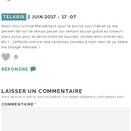
TELKRIS
2 JUIN 2017 -
17 :07
Alors moi j’utilise Meistertask pour le pro (je suis free et ça me
permet de voir le temps passé sur certain boulot grâce au timeur)
mais aussi pour le perso (liste de courses, tâches administratives,
etc.). J’affecte comme cela certaines corvées à mon mari et ça libère
ma charge mentale !!
0
RÉPONDRE
LAISSER UN COMMENTAIRE
Votre adresse e-mail ne sera pas publiée.
Les champs obligatoires sont indiqués avec
*
COMMENTAIRE
*