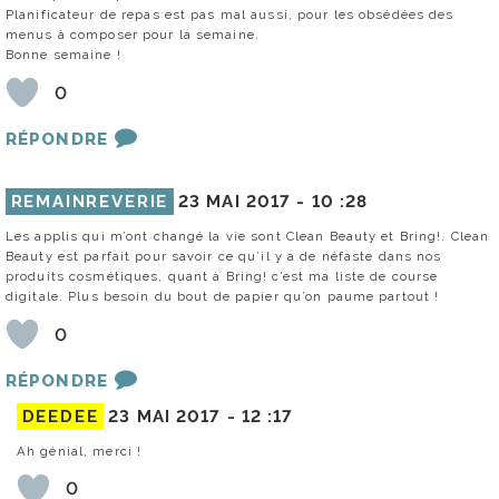
Planificateur de repas est pas mal aussi, pour les obsédées des
menus à composer pour la semaine.
Bonne semaine !
0
RÉPONDRE
REMAINREVERIE
23 MAI 2017 -
10 :28
Les applis qui m’ont changé la vie sont Clean Beauty et Bring!. Clean
Beauty est parfait pour savoir ce qu’il y a de néfaste dans nos
produits cosmétiques, quant à Bring! c’est ma liste de course
digitale. Plus besoin du bout de papier qu’on paume partout !
0
RÉPONDRE
DEEDEE
23 MAI 2017 -
12 :17
Ah génial, merci !
0