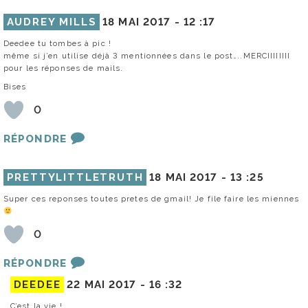
AUDREY MILLS
18 MAI 2017 -
12 :17
Deedee tu tombes à pic !
même si j’en utilise déjà 3 mentionnées dans le post…..MERCIIIIIIII
pour les réponses de mails.
Bises
0
RÉPONDRE
PRETTYLITTLETRUTH
18 MAI 2017 -
13 :25
Super ces reponses toutes pretes de gmail! Je file faire les miennes
0
RÉPONDRE
DEEDEE
22 MAI 2017 -
16 :32
C’est la vie !