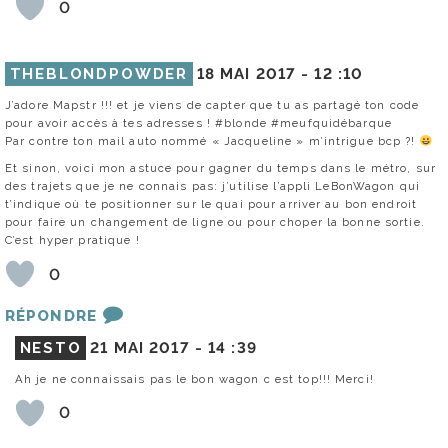
0
THEBLONDPOWDER
18 MAI 2017 -
12 :10
J’adore Mapstr !!! et je viens de capter que tu as partagé ton code
pour avoir accès à tes adresses ! #blonde #meufquidébarque
Par contre ton mail auto nommé « Jacqueline » m’intrigue bcp ?!
Et sinon, voici mon astuce pour gagner du temps dans le métro, sur
des trajets que je ne connais pas: j’utilise l’appli LeBonWagon qui
t’indique où te positionner sur le quai pour arriver au bon endroit
pour faire un changement de ligne ou pour choper la bonne sortie.
C’est hyper pratique !
0
RÉPONDRE
NESTO
21 MAI 2017 -
14 :39
Ah je ne connaissais pas le bon wagon c est top!!! Merci!
0