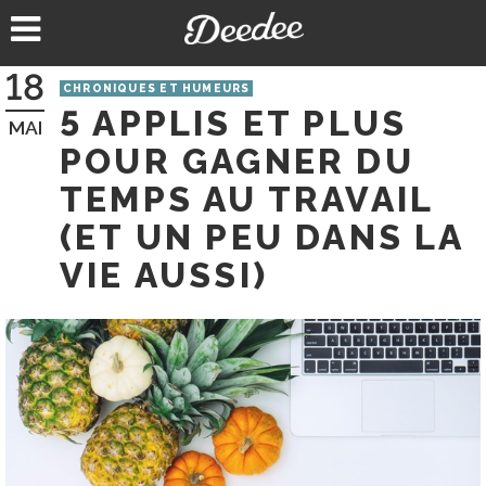
Aller
au
contenu
18
CHRONIQUES ET HUMEURS
5 APPLIS ET PLUS
MAI
POUR GAGNER DU
TEMPS AU TRAVAIL
(ET UN PEU DANS LA
VIE AUSSI)