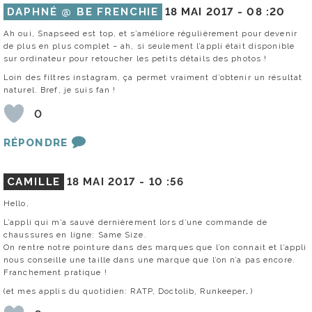
DAPHNÉ @ BE FRENCHIE
18 MAI 2017 -
08 :20
Ah oui, Snapseed est top, et s’améliore régulièrement pour devenir
de plus en plus complet – ah, si seulement l’appli était disponible
sur ordinateur pour retoucher les petits détails des photos !
Loin des filtres instagram, ça permet vraiment d’obtenir un résultat
naturel. Bref, je suis fan !
0
RÉPONDRE
CAMILLE
18 MAI 2017 -
10 :56
Hello,
L’appli qui m’a sauvé dernièrement lors d’une commande de
chaussures en ligne: Same Size.
On rentre notre pointure dans des marques que l’on connait et l’appli
nous conseille une taille dans une marque que l’on n’a pas encore.
Franchement pratique !
(et mes applis du quotidien: RATP, Doctolib, Runkeeper…)