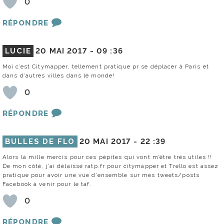
0
RÉPONDRE
LUCIE
20 MAI 2017 -
09 :36
Moi c’est Citymapper, tellement pratique pr se déplacer à Paris et
dans d’autres villes dans le monde!
0
RÉPONDRE
BULLES DE FLO
20 MAI 2017 -
22 :39
Alors là mille mercis pour ces pépites qui vont m’être très utiles !!
De mon côté, j’ai délaissé ratp.fr pour citymapper et Trello est assez
pratique pour avoir une vue d’ensemble sur mes tweets/posts
Facebook à venir pour le taf.
0
RÉPONDRE