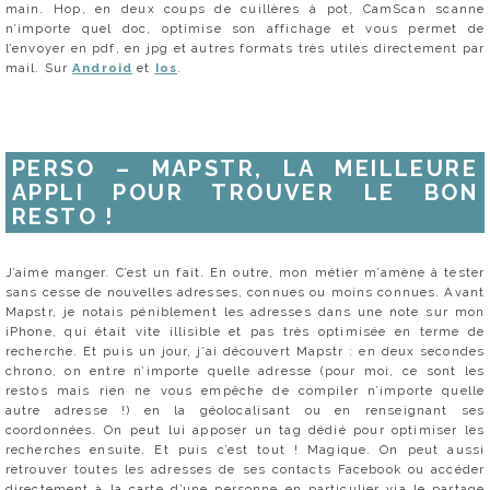
main. Hop, en deux coups de cuillères à pot, CamScan scanne
n’importe quel doc, optimise son affichage et vous permet de
l’envoyer en pdf, en jpg et autres formats très utiles directement par
mail. Sur
Android
et
Ios
.
PERSO – MAPSTR, LA MEILLEURE
APPLI POUR TROUVER LE BON
RESTO !
J’aime manger. C’est un fait. En outre, mon métier m’amène à tester
sans cesse de nouvelles adresses, connues ou moins connues. Avant
Mapstr, je notais péniblement les adresses dans une note sur mon
iPhone, qui était vite illisible et pas très optimisée en terme de
recherche. Et puis un jour, j’ai découvert Mapstr : en deux secondes
chrono, on entre n’importe quelle adresse (pour moi, ce sont les
restos mais rien ne vous empêche de compiler n’importe quelle
autre adresse !) en la géolocalisant ou en renseignant ses
coordonnées. On peut lui apposer un tag dédié pour optimiser les
recherches ensuite. Et puis c’est tout ! Magique. On peut aussi
retrouver toutes les adresses de ses contacts Facebook ou accéder
directement à la carte d’une personne en particulier via le partage