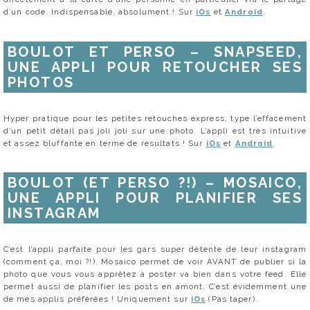
d’un code. Indispensable, absolument ! Sur
iOs
et
Android
.
BOULOT ET PERSO – SNAPSEED,
UNE APPLI POUR RETOUCHER SES
PHOTOS
Hyper pratique pour les petites retouches express, type l’effacement
d’un petit détail pas joli joli sur une photo. L’appli est très intuitive
et assez bluffante en terme de résultats ! Sur
iOs
et
Android
.
BOULOT (ET PERSO ?!) – MOSAICO,
UNE APPLI POUR PLANIFIER SES
INSTAGRAM
C’est l’appli parfaite pour les gars super détente de leur instagram
(comment ça, moi ?!). Mosaico permet de voir AVANT de publier si la
photo que vous vous apprêtez à poster va bien dans votre feed. Elle
permet aussi de planifier les posts en amont. C’est évidemment une
de mes applis préférées ! Uniquement sur
iOs
(Pas taper).