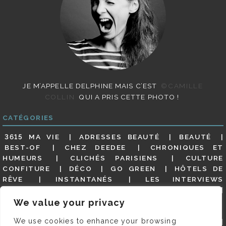
JE M’APPELLE DELPHINE MAIS C’EST
©CAMILLE
COLLIN
QUI A PRIS CETTE PHOTO !
CATÉGORIES
3615 MA VIE
ADRESSES BEAUTÉ
BEAUTÉ
BEST-OF
CHEZ DEEDEE
CHRONIQUES ET
HUMEURS
CLICHÉS PARISIENS
CULTURE
CONFITURE
DÉCO
GO GREEN
HÔTELS DE
RÊVE
INSTANTANÉS
LES INTERVIEWS
PARISIENNES
LIFESTYLE
LOOKS
MATERNITÉ
MES ADRESSES
MODE
NON CLASSÉ
OLDIES
We value your privacy
(BUT GOODIES)
PAR ICI LE MAGOT !
PARIS CITY-
We use cookies to enhance your browsing
GUIDE
PARIS EN PHOTOS
RESTAURANTS