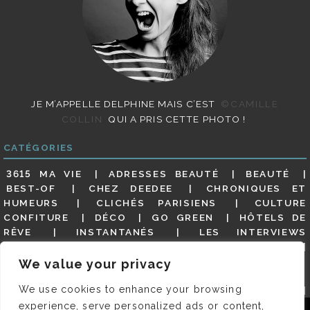
JE M’APPELLE DELPHINE MAIS C’EST
©CAMILLE
COLLIN
QUI A PRIS CETTE PHOTO !
CATÉGORIES
3615 MA VIE
ADRESSES BEAUTÉ
BEAUTÉ
BEST-OF
CHEZ DEEDEE
CHRONIQUES ET
HUMEURS
CLICHÉS PARISIENS
CULTURE
CONFITURE
DÉCO
GO GREEN
HÔTELS DE
RÊVE
INSTANTANÉS
LES INTERVIEWS
PARISIENNES
LIFESTYLE
LOOKS
MATERNITÉ
MES ADRESSES
MODE
NON CLASSÉ
OLDIES
We value your privacy
(BUT GOODIES)
PAR ICI LE MAGOT !
PARIS CITY-
We use cookies to enhance your browsing
GUIDE
PARIS EN PHOTOS
RESTAURANTS
REVUE DE PRESSE DÉTAILLÉE, SIOU PLAIT
SALONS
experience, serve personalized ads or content,