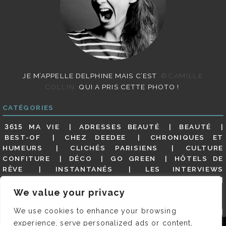
JE M’APPELLE DELPHINE MAIS C’EST
©CAMILLE
COLLIN
QUI A PRIS CETTE PHOTO !
CATÉGORIES
3615 MA VIE
ADRESSES BEAUTÉ
BEAUTÉ
BEST-OF
CHEZ DEEDEE
CHRONIQUES ET
HUMEURS
CLICHÉS PARISIENS
CULTURE
CONFITURE
DÉCO
GO GREEN
HÔTELS DE
RÊVE
INSTANTANÉS
LES INTERVIEWS
PARISIENNES
LIFESTYLE
LOOKS
MATERNITÉ
MES ADRESSES
MODE
NON CLASSÉ
OLDIES
We value your privacy
(BUT GOODIES)
PAR ICI LE MAGOT !
PARIS CITY-
We use cookies to enhance your browsing
GUIDE
PARIS EN PHOTOS
RESTAURANTS
REVUE DE PRESSE DÉTAILLÉE, SIOU PLAIT
SALONS
experience, serve personalized ads or content,