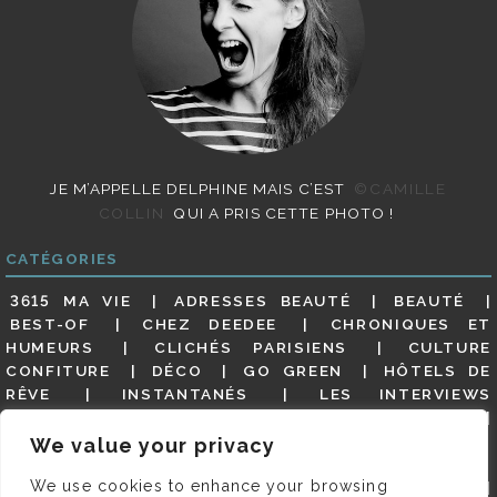
JE M’APPELLE DELPHINE MAIS C’EST
©CAMILLE
COLLIN
QUI A PRIS CETTE PHOTO !
CATÉGORIES
3615 MA VIE
ADRESSES BEAUTÉ
BEAUTÉ
BEST-OF
CHEZ DEEDEE
CHRONIQUES ET
HUMEURS
CLICHÉS PARISIENS
CULTURE
CONFITURE
DÉCO
GO GREEN
HÔTELS DE
RÊVE
INSTANTANÉS
LES INTERVIEWS
PARISIENNES
LIFESTYLE
LOOKS
MATERNITÉ
MES ADRESSES
MODE
NON CLASSÉ
OLDIES
We value your privacy
(BUT GOODIES)
PAR ICI LE MAGOT !
PARIS CITY-
We use cookies to enhance your browsing
GUIDE
PARIS EN PHOTOS
RESTAURANTS