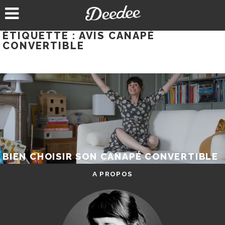
Aller
au
contenu
ÉTIQUETTE :
AVIS CANAPÉ
CONVERTIBLE
BIEN CHOISIR SON CANAPÉ CONVERTIBLE
A PROPOS