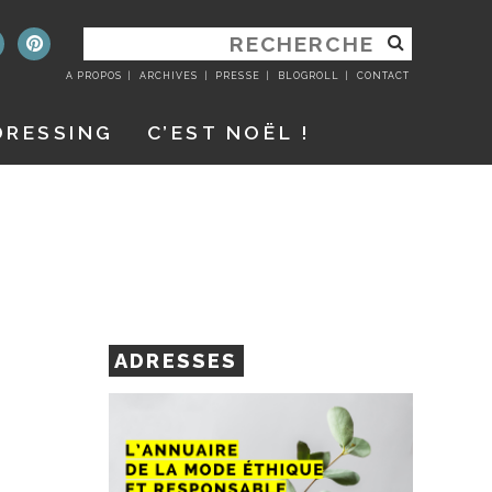
RECHERCHER
:
A PROPOS
ARCHIVES
PRESSE
BLOGROLL
CONTACT
DRESSING
C’EST NOËL !
ADRESSES