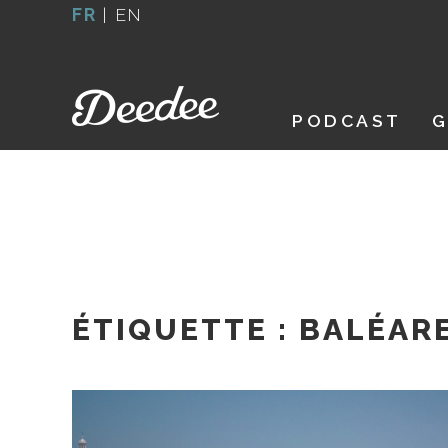
Aller
FR
|
EN
au
contenu
PODCAST
G
ÉTIQUETTE :
BALÉAR