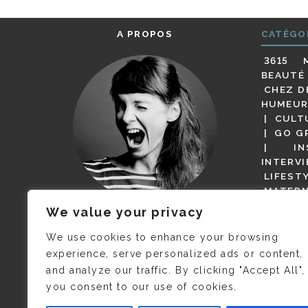
A PROPOS
CATÉGO
3615 
BEAUTÉ
CHEZ D
HUMEUR
CULT
GO G
IN
INTERV
LIFEST
MATERN
MODE
We value your privacy
(BUT G
JE M’APPELLE DELPHINE MAIS
MAGOT 
C’EST
©CAMILLE COLLIN
QUI A
We use cookies to enhance your browsing
PARI
PRIS CETTE PHOTO !
experience, serve personalized ads or content,
RESTA
and analyze our traffic. By clicking "Accept All",
PRESSE 
you consent to our use of cookies.
SALONS
VIDÉOS