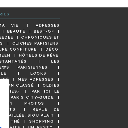
RIES
MA VIE
ADRESSES
BEAUTÉ
BEST-OF
EEDEE
CHRONIQUES ET
S
CLICHÉS PARISIENS
URE CONFITURE
DÉCO
REEN
HÔTELS DE RÊVE
STANTANÉS
LES
IEWS PARISIENNES
YLE
LOOKS
ITÉ
MES ADRESSES
NON CLASSÉ
OLDIES
OODIES)
PAR ICI LE
!
PARIS CITY-GUIDE
S EN PHOTOS
URANTS
REVUE DE
DÉTAILLÉE, SIOU PLAIT
 DE THÉ
SHOPPING
VITE ! UN RESTO