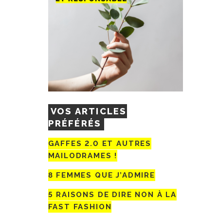
VOS ARTICLES
PRÉFÉRÉS
GAFFES 2.0 ET AUTRES
MAILODRAMES !
8 FEMMES QUE J’ADMIRE
5 RAISONS DE DIRE NON À LA
FAST FASHION