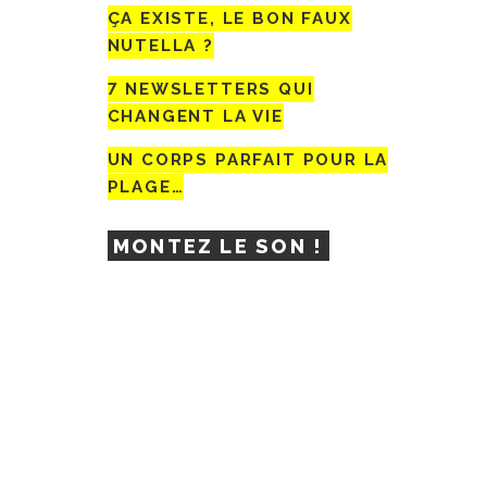
ÇA EXISTE, LE BON FAUX
NUTELLA ?
7 NEWSLETTERS QUI
CHANGENT LA VIE
UN CORPS PARFAIT POUR LA
PLAGE…
MONTEZ LE SON !