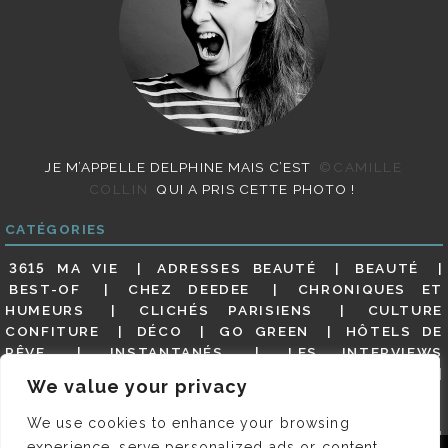
JE M’APPELLE DELPHINE MAIS C’EST
©CAMILLE
COLLIN
QUI A PRIS CETTE PHOTO !
CATÉGORIES
3615 MA VIE
ADRESSES BEAUTÉ
BEAUTÉ
BEST-OF
CHEZ DEEDEE
CHRONIQUES ET
HUMEURS
CLICHÉS PARISIENS
CULTURE
CONFITURE
DÉCO
GO GREEN
HÔTELS DE
RÊVE
INSTANTANÉS
LES INTERVIEWS
PARISIENNES
LIFESTYLE
LOOKS
MATERNITÉ
We value your privacy
MES ADRESSES
MODE
NON CLASSÉ
OLDIES
(BUT GOODIES)
PAR ICI LE MAGOT !
PARIS CITY-
We use cookies to enhance your browsing
GUIDE
PARIS EN PHOTOS
RESTAURANTS
experience, serve personalized ads or content,