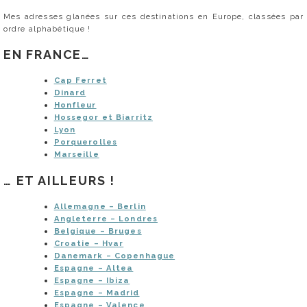
Mes adresses glanées sur ces destinations en Europe, classées par
ordre alphabétique !
EN FRANCE…
Cap Ferret
Dinard
Honfleur
Hossegor et Biarritz
Lyon
Porquerolles
Marseille
… ET AILLEURS !
Allemagne –
Berlin
Angleterre –
Londres
Belgique –
Bruges
Croatie – Hvar
Danemark –
Copenhague
Espagne –
Altea
Espagne –
Ibiza
Espagne –
Madrid
Espagne –
Valence