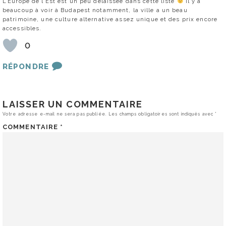
L’Europe de l’Est est un peu délaissée dans cette liste
Il y a
beaucoup à voir à Budapest notamment, la ville a un beau
patrimoine, une culture alternative assez unique et des prix encore
accessibles.
0
RÉPONDRE
LAISSER UN COMMENTAIRE
Votre adresse e-mail ne sera pas publiée.
Les champs obligatoires sont indiqués avec
*
COMMENTAIRE
*