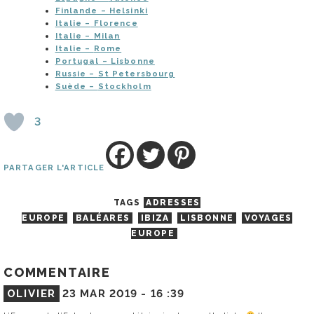
Finlande –
Helsinki
Italie –
Florence
Italie –
Milan
Italie –
Rome
Portugal –
Lisbonne
Russie –
St Petersbourg
Suède –
Stockholm
3
PARTAGER L'ARTICLE
TAGS
ADRESSES
EUROPE
BALÉARES
IBIZA
LISBONNE
VOYAGES
EUROPE
COMMENTAIRE
OLIVIER
23 MAR 2019 -
16 :39