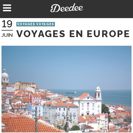
Aller
au
contenu
19
VOYAGES VOYAGES
VOYAGES EN EUROPE
JUIN