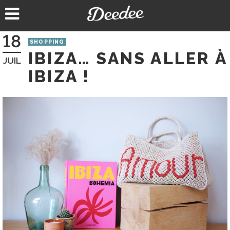
Aller
au
contenu
18
SHOPPING
IBIZA… SANS ALLER À
JUIL
IBIZA !