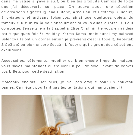
dans ma valise si j’avais su…!, ou bien les produits Campos de Ibiza
que j’ai découverts sur place. On trouve aussi une sélection
de créations signées Iguana Butane, Arno Bani et Geoffroy Gillieaux,
3 créateurs et artisans Ibicencos, ainsi que quelques objets du
fameux Sluiz Ibiza (à voir absolument si vous allez à Ibiza !). Pour
compléter, l’enseigne a fait appel à Elise Chalmin (je vous en ai déjà
parlé quelques fois !), Holiday, Karma Koma, mais aussi my beloved
Selency (ils ont un corner entier, je préviens c’est la folie !), Paperlab
& Co(llab) ou bien encore Sessùn Lifestyle qui signent des sélections
exclusives.
Accessoires, vêtements, mobilier ou bien encore linge de maison,
vous savez maintenant où trouver un peu de soleil avant de booker
vos billets pour cette destination !
Morceaux choisis : (et NON, je n’ai pas craqué pour un nouveau
panier… Ça n’était pourtant pas les tentations qui manquaient !)