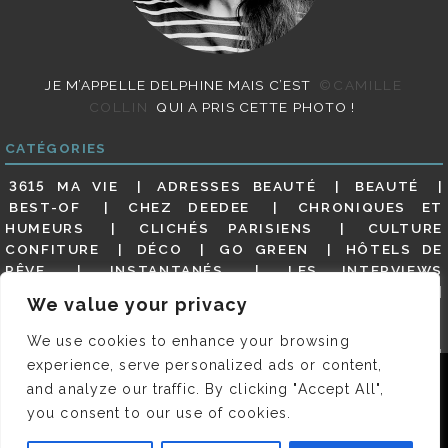
JE M’APPELLE DELPHINE MAIS C’EST
©CAMILLE
COLLIN
QUI A PRIS CETTE PHOTO !
CATÉGORIES
3615 MA VIE
ADRESSES BEAUTÉ
BEAUTÉ
BEST-OF
CHEZ DEEDEE
CHRONIQUES ET
HUMEURS
CLICHÉS PARISIENS
CULTURE
CONFITURE
DÉCO
GO GREEN
HÔTELS DE
RÊVE
INSTANTANÉS
LES INTERVIEWS
PARISIENNES
LIFESTYLE
LOOKS
MATERNITÉ
We value your privacy
MES ADRESSES
MODE
NON CLASSÉ
OLDIES
(BUT GOODIES)
PAR ICI LE MAGOT !
PARIS CITY-
We use cookies to enhance your browsing
GUIDE
PARIS EN PHOTOS
RESTAURANTS
experience, serve personalized ads or content,
REVUE DE PRESSE DÉTAILLÉE, SIOU PLAIT
SALONS
Nous utilisons des cookies pour vous garantir la meilleure
and analyze our traffic. By clicking "Accept All",
DE THÉ
SHOPPING
VIDÉOS
VITE ! UN RESTO
expérience sur notre site. Si vous continuez à utiliser ce
you consent to our use of cookies.
VOYAGES VOYAGES
dernier, nous considérerons que vous acceptez l'utilisation des
cookies.