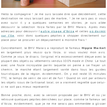
Hello la compagnie ! Je me suis laissée dire que décidément, cette
destination ne vous laissait pas de marbre… ! Je ne sais pas si vous
avez suivi il y a quelques semaines en stories, je suis allée
découvrir la sélection Ibiza faites par le BHV Marais. Après mes
adresses pour découvrir l’
autre visage d’Ibiza
et celles
où dormir
sur l’île
, voici donc quelques pépites à shopper directement sur
place pour se procurer un dépaysement à moindre frais !
Concrètement, le BHV Marais a reproduit le fameux
Hippie Market
en largement plus réussi qu’à Ibiza, si vous voulez mon avis.
Comme je vous le disais, l’original m’a excessivement déçue avec la
plupart des objets ou vêtements vendus 100%
made in China
. Le tout
avec une foule incroyable parmi laquelle on peine à se frayer un
chemin, le marché étant largement vanté dans tous les guides
touristiques de la région, évidemment… On y est resté 15 minutes
TTC, le temps de venir, de voir et de fuir ! Quand on voit par ailleurs
les objets issus de l’artisanat local, on a vraiment regretté que celui-
ci ne soit pas mieux représenté.
Bonne pioche, donc, avec la version proposée par le BHV et où j’ai
retrouvé quelques pépites dénichées sur place, comme le fameux sel
d’Ibiza, évidemment, que je ne me serais pas emmerdée à glisser