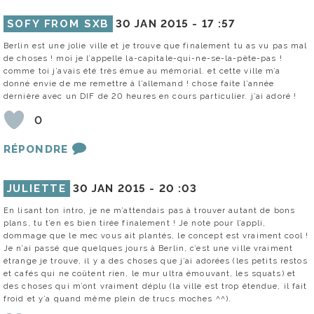
SOFY FROM SXB
30 JAN 2015 -
17 :57
Berlin est une jolie ville et je trouve que finalement tu as vu pas mal
de choses ! moi je l’appelle la-capitale-qui-ne-se-la-pète-pas !
comme toi j’avais été très émue au mémorial. et cette ville m’a
donné envie de me remettre à l’allemand ! chose faite l’année
dernière avec un DIF de 20 heures en cours particulier. j’ai adoré !
0
RÉPONDRE
JULIETTE
30 JAN 2015 -
20 :03
En lisant ton intro, je ne m’attendais pas à trouver autant de bons
plans, tu t’en es bien tirée finalement ! Je note pour l’appli,
dommage que le mec vous ait plantés, le concept est vraiment cool !
Je n’ai passé que quelques jours à Berlin, c’est une ville vraiment
étrange je trouve, il y a des choses que j’ai adorées (les petits restos
et cafés qui ne coûtent rien, le mur ultra émouvant, les squats) et
des choses qui m’ont vraiment déplu (la ville est trop étendue, il fait
froid et y’a quand même plein de trucs moches ^^).