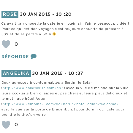
ROSE
30 JAN 2015 -
10 :20
Ca avait l’air chouette la galerie en plein air, j’aime beaucoup l’idée !
Pour ce qui est des voyages c’est toujours chouette de préparer à
50% et de se perdre à 50 %
0
RÉPONDRE
ANGELIKA
30 JAN 2015 -
10 :37
Deux adresses incontournables à Berlin, le Solar
(
http://www.solarberlin.com/en/
) avec la vue de malade sur la ville,
leurs cocktails bien chargés et pas chers et leurs plats délicieux et
le mythique hôtel Adlon
(
http://www.kempinski.com/de/berlin/hotel-adlon/welcome/
–
avec la vue sur la porte de Bradenburg) pour dormir ou juste pour
prendre le thé/un verre.
0