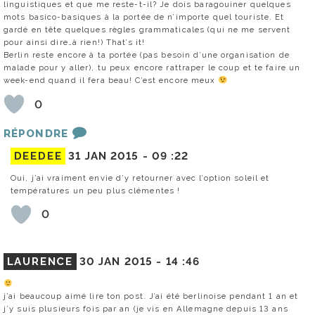
linguistiques et que me reste-t-il? Je dois baragouiner quelques
mots basico-basiques à la portée de n’importe quel touriste. Et
gardé en tête quelques règles grammaticales (qui ne me servent
pour ainsi dire…à rien!) That’s it!
Berlin reste encore à ta portée (pas besoin d’une organisation de
malade pour y aller), tu peux encore rattraper le coup et te faire un
week-end quand il fera beau! C’est encore meux
0
RÉPONDRE
DEEDEE
31 JAN 2015 -
09 :22
Oui, j’ai vraiment envie d’y retourner avec l’option soleil et
températures un peu plus clémentes !
0
LAURENCE
30 JAN 2015 -
14 :46
j’ai beaucoup aimé lire ton post. J’ai été berlinoise pendant 1 an et
j’y suis plusieurs fois par an (je vis en Allemagne depuis 13 ans