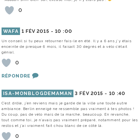
0
WAFA
1 FÉV 2015 -
10 :00
Un conseil si tu peux retourner fais-le en été. Il y a 6 ans j’y étais
enceinte de presque 6 mois, il faisait 30 degrés et à vélo c’était
génial.
0
RÉPONDRE
ISA-MONBLOGDEMAMAN
3 FÉV 2015 -
10 :40
C’est drôle, j’en reviens mais je garde de la ville une toute autre
ambiance. Berlin enneigé ne ressemble pas vraiment à tes photos !
Du coup, pas de vélo mais de la marche, beaucoup. En revanche,
tout comme toi, je n’avais pas vraiment préparé, notamment pour les
restos et j’ai vraiment fait chou blanc de ce côté là.
0