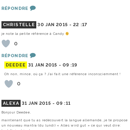
RÉPONDRE
CHRISTELLE
30 JAN 2015 -
22 :17
je note la petite référence à Candy
0
RÉPONDRE
DEEDEE
31 JAN 2015 -
09 :19
Oh non, mince, où ça ? J’ai fait une référence inconsciemment !
0
ALEXA
31 JAN 2015 -
09 :11
Bonjour Deedee,
maintenant que tu as redécouvert la langue allemande, je te propose
un nouveau mantra (du lundi) « Alles wird gut » ce qui veut dire: