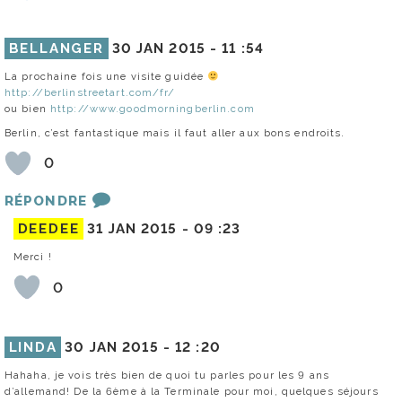
BELLANGER
30 JAN 2015 -
11 :54
La prochaine fois une visite guidée
http://berlinstreetart.com/fr/
ou bien
http://www.goodmorningberlin.com
Berlin, c’est fantastique mais il faut aller aux bons endroits.
0
RÉPONDRE
DEEDEE
31 JAN 2015 -
09 :23
Merci !
0
LINDA
30 JAN 2015 -
12 :20
Hahaha, je vois très bien de quoi tu parles pour les 9 ans
d’allemand! De la 6ème à la Terminale pour moi, quelques séjours