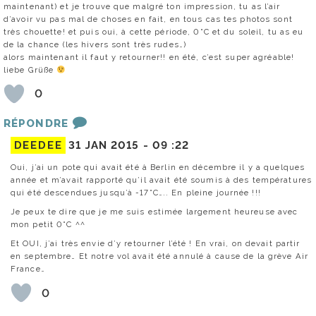
maintenant) et je trouve que malgré ton impression, tu as l’air
d’avoir vu pas mal de choses en fait, en tous cas tes photos sont
très chouette! et puis oui, à cette période, 0°C et du soleil, tu as eu
de la chance (les hivers sont très rudes…)
alors maintenant il faut y retourner!! en été, c’est super agréable!
liebe Grüße
0
RÉPONDRE
DEEDEE
31 JAN 2015 -
09 :22
Oui, j’ai un pote qui avait été à Berlin en décembre il y a quelques
année et m’avait rapporté qu’il avait été soumis à des températures
qui été descendues jusqu’à -17°C….. En pleine journée !!!
Je peux te dire que je me suis estimée largement heureuse avec
mon petit 0°C ^^
Et OUI, j’ai très envie d’y retourner l’été ! En vrai, on devait partir
en septembre… Et notre vol avait été annulé à cause de la grève Air
France…
0