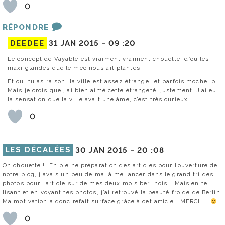
0
RÉPONDRE
DEEDEE
31 JAN 2015 -
09 :20
Le concept de Vayable est vraiment vraiment chouette, d’où les
maxi glandes que le mec nous ait plantés !
Et oui tu as raison, la ville est assez étrange… et parfois moche :p
Mais je crois que j’ai bien aimé cette étrangeté, justement. J’ai eu
la sensation que la ville avait une âme, c’est très curieux.
0
LES DÉCALÉES
30 JAN 2015 -
20 :08
Oh chouette !! En pleine préparation des articles pour l’ouverture de
notre blog, j’avais un peu de mal à me lancer dans le grand tri des
photos pour l’article sur de mes deux mois berlinois … Mais en te
lisant et en voyant tes photos, j’ai retrouvé la beauté froide de Berlin.
Ma motivation a donc refait surface grâce à cet article : MERCI !!!
0