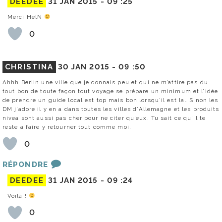
DEEDEE
31 JAN 2015 -
09 :25
Merci HelN
0
CHRISTINA
30 JAN 2015 -
09 :50
Ahhh Berlin une ville que je connais peu et qui ne m’attire pas du
tout bon de toute façon tout voyage se prépare un minimum et l’idée
de prendre un guide local est top mais bon lorsqu’il est la… Sinon les
DM j’adore il y en a dans toutes les villes d’Allemagne et les produits
nivea sont aussi pas cher pour ne citer qu’eux. Tu sait ce qu’il te
reste a faire y retourner tout comme moi.
0
RÉPONDRE
DEEDEE
31 JAN 2015 -
09 :24
Voilà !
0