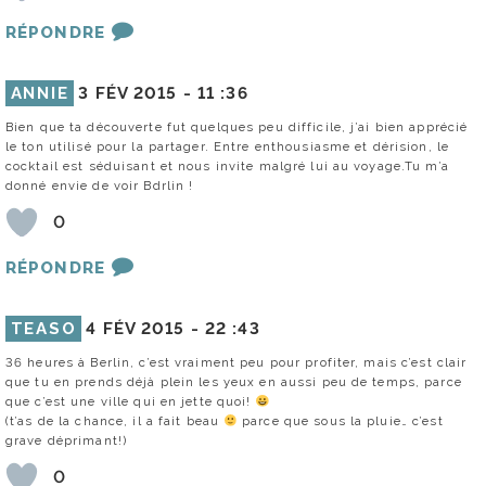
RÉPONDRE
ANNIE
3 FÉV 2015 -
11 :36
Bien que ta découverte fut quelques peu difficile, j’ai bien apprécié
le ton utilisé pour la partager. Entre enthousiasme et dérision, le
cocktail est séduisant et nous invite malgré lui au voyage.Tu m’a
donné envie de voir Bdrlin !
0
RÉPONDRE
TEASO
4 FÉV 2015 -
22 :43
36 heures à Berlin, c’est vraiment peu pour profiter, mais c’est clair
que tu en prends déjà plein les yeux en aussi peu de temps, parce
que c’est une ville qui en jette quoi!
(t’as de la chance, il a fait beau
parce que sous la pluie… c’est
grave déprimant!)
0