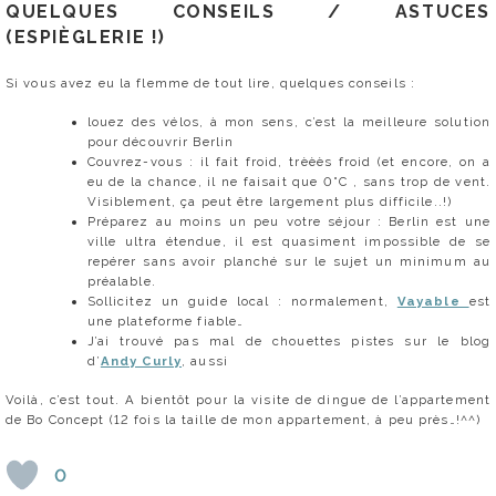
QUELQUES CONSEILS / ASTUCES
(ESPIÈGLERIE !)
Si vous avez eu la flemme de tout lire, quelques conseils :
louez des vélos, à mon sens, c’est la meilleure solution
pour découvrir Berlin
Couvrez-vous : il fait froid, trèèès froid (et encore, on a
eu de la chance, il ne faisait que 0°C , sans trop de vent.
Visiblement, ça peut être largement plus difficile..!)
Préparez au moins un peu votre séjour : Berlin est une
ville ultra étendue, il est quasiment impossible de se
repérer sans avoir planché sur le sujet un minimum au
préalable.
Sollicitez un guide local : normalement,
Vayable
est
une plateforme fiable…
J’ai trouvé pas mal de chouettes pistes sur le blog
d’
Andy Curly
, aussi
Voilà, c’est tout. A bientôt pour la visite de dingue de l’appartement
de Bo Concept (12 fois la taille de mon appartement, à peu près…!^^)
0