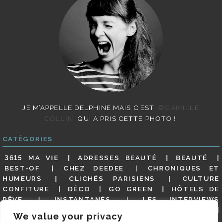
JE M’APPELLE DELPHINE MAIS C’EST
©CAMILLE
COLLIN
QUI A PRIS CETTE PHOTO !
CATÉGORIES
3615 MA VIE
ADRESSES BEAUTÉ
BEAUTÉ
BEST-OF
CHEZ DEEDEE
CHRONIQUES ET
HUMEURS
CLICHÉS PARISIENS
CULTURE
CONFITURE
DÉCO
GO GREEN
HÔTELS DE
RÊVE
INSTANTANÉS
LES INTERVIEWS
PARISIENNES
LIFESTYLE
LOOKS
MATERNITÉ
We value your privacy
MES ADRESSES
MODE
NON CLASSÉ
OLDIES