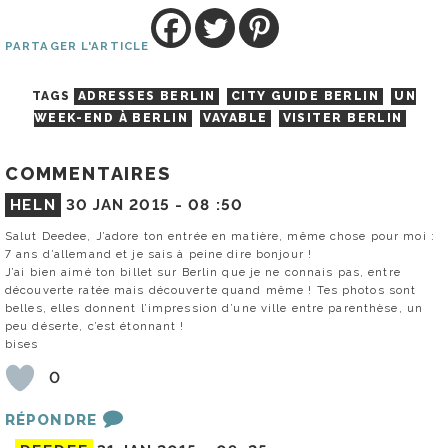
PARTAGER L'ARTICLE
TAGS
ADRESSES BERLIN
CITY GUIDE BERLIN
UN
WEEK-END À BERLIN
VAYABLE
VISITER BERLIN
COMMENTAIRES
HELN
30 JAN 2015 -
08 :50
Salut Deedee, J’adore ton entrée en matière, même chose pour moi :
7 ans d’allemand et je sais à peine dire bonjour !
J’ai bien aimé ton billet sur Berlin que je ne connais pas, entre
découverte ratée mais découverte quand même ! Tes photos sont
belles, elles donnent l’impression d’une ville entre parenthèse, un
peu déserte, c’est étonnant !
bises
0
RÉPONDRE