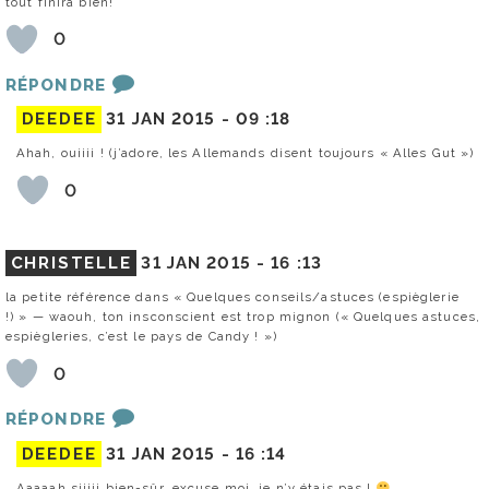
tout finira bien!
0
RÉPONDRE
DEEDEE
31 JAN 2015 -
09 :18
Ahah, ouiiii ! (j’adore, les Allemands disent toujours « Alles Gut »)
0
CHRISTELLE
31 JAN 2015 -
16 :13
la petite référence dans « Quelques conseils/astuces (espièglerie
!) » — waouh, ton insconscient est trop mignon (« Quelques astuces,
espiègleries, c’est le pays de Candy ! »)
0
RÉPONDRE
DEEDEE
31 JAN 2015 -
16 :14
Aaaaah siiiii bien-sûr, excuse moi, je n’y étais pas !