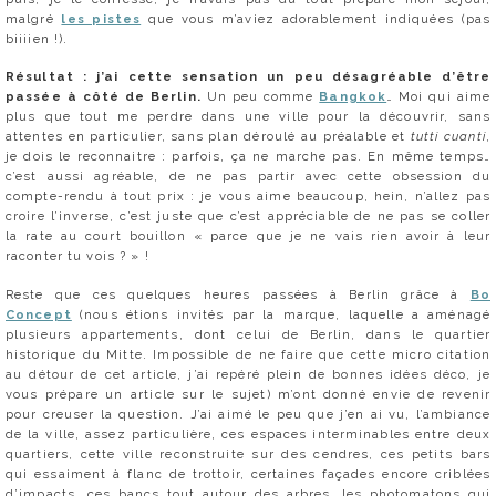
malgré
les pistes
que vous m’aviez adorablement indiquées (pas
biiiien !).
Résultat : j’ai cette sensation un peu désagréable d’être
passée à côté de Berlin.
Un peu comme
Bangkok
… Moi qui aime
plus que tout me perdre dans une ville pour la découvrir, sans
attentes en particulier, sans plan déroulé au préalable et
tutti cuanti
,
je dois le reconnaitre : parfois, ça ne marche pas. En même temps…
c’est aussi agréable, de ne pas partir avec cette obsession du
compte-rendu à tout prix : je vous aime beaucoup, hein, n’allez pas
croire l’inverse, c’est juste que c’est appréciable de ne pas se coller
la rate au court bouillon « parce que je ne vais rien avoir à leur
raconter tu vois ? » !
Reste que ces quelques heures passées à Berlin grâce à
Bo
Concept
(nous étions invités par la marque, laquelle a aménagé
plusieurs appartements, dont celui de Berlin, dans le quartier
historique du Mitte. Impossible de ne faire que cette micro citation
au détour de cet article, j’ai repéré plein de bonnes idées déco, je
vous prépare un article sur le sujet) m’ont donné envie de revenir
pour creuser la question. J’ai aimé le peu que j’en ai vu, l’ambiance
de la ville, assez particulière, ces espaces interminables entre deux
quartiers, cette ville reconstruite sur des cendres, ces petits bars
qui essaiment à flanc de trottoir, certaines façades encore criblées
d’impacts, ces bancs tout autour des arbres, les photomatons qui