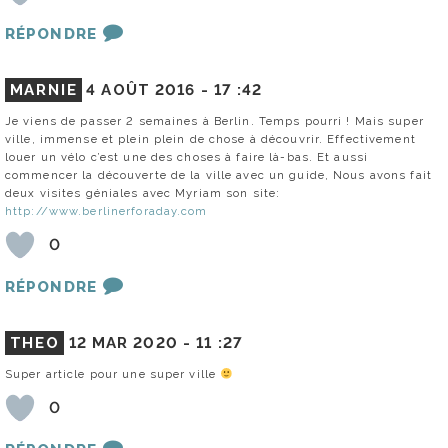
RÉPONDRE
MARNIE
4 AOÛT 2016 -
17 :42
Je viens de passer 2 semaines à Berlin. Temps pourri ! Mais super
ville, immense et plein plein de chose à découvrir. Effectivement
louer un vélo c’est une des choses à faire là-bas. Et aussi
commencer la découverte de la ville avec un guide, Nous avons fait
deux visites géniales avec Myriam son site:
http://www.berlinerforaday.com
0
RÉPONDRE
THEO
12 MAR 2020 -
11 :27
Super article pour une super ville
0