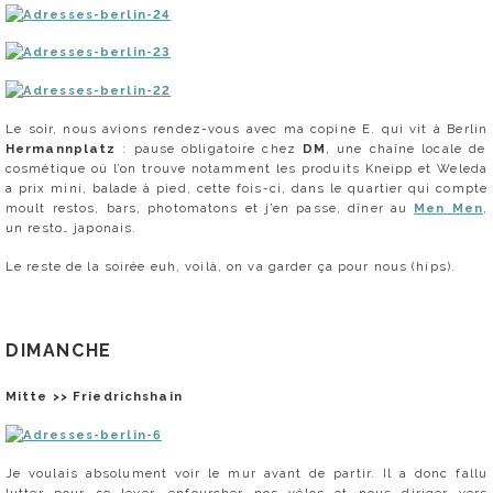
Le soir, nous avions rendez-vous avec ma copine E. qui vit à Berlin
Hermannplatz
: pause obligatoire chez
DM
, une chaîne locale de
cosmétique où l’on trouve notamment les produits Kneipp et Weleda
a prix mini, balade à pied, cette fois-ci, dans le quartier qui compte
moult restos, bars, photomatons et j’en passe, dîner au
Men Men
,
un resto… japonais.
Le reste de la soirée euh, voilà, on va garder ça pour nous (hips).
DIMANCHE
Mitte >> Friedrichshain
Je voulais absolument voir le mur avant de partir. Il a donc fallu
lutter pour se lever, enfourcher nos vélos et nous diriger vers