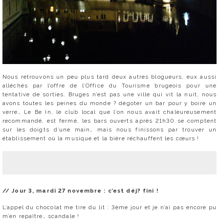
Nous retrouvons un peu plus tard deux autres blogueurs, eux aussi
alléchés par l’offre de l’Office du Tourisme brugeois pour une
tentative de sorties. Bruges n’est pas une ville qui vit la nuit, nous
avons toutes les peines du monde ? dégoter un bar pour y boire un
verre… Le Be In, le club local que l’on nous avait chaleureusement
recommandé, est fermé, les bars ouverts après 21h30 se comptent
sur les doigts d’une main… mais nous finissons par trouver un
établissement où la musique et la bière réchauffent les cœurs !
// Jour 3, mardi 27 novembre : c’est déj? fini !
L’appel du chocolat me tire du lit : 3ème jour et je n’ai pas encore pu
m’en repaître… scandale !