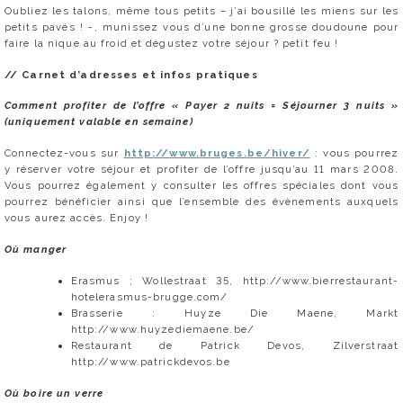
Oubliez les talons, même tous petits – j’ai bousillé les miens sur les
petits pavés ! -, munissez vous d’une bonne grosse doudoune pour
faire la nique au froid et dégustez votre séjour ? petit feu !
// Carnet d’adresses et infos pratiques
Comment profiter de l’offre « Payer 2 nuits = Séjourner 3 nuits »
(uniquement valable en semaine)
Connectez-vous sur
http://www.bruges.be/hiver/
: vous pourrez
y réserver votre séjour et profiter de l’offre jusqu’au 11 mars 2008.
Vous pourrez également y consulter les offres spéciales dont vous
pourrez bénéficier ainsi que l’ensemble des évènements auxquels
vous aurez accès. Enjoy !
Où manger
Erasmus ; Wollestraat 35, http://www.bierrestaurant-
hotelerasmus-brugge.com/
Brasserie : Huyze Die Maene, Markt
http://www.huyzediemaene.be/
Restaurant de Patrick Devos, Zilverstraat
http://www.patrickdevos.be
Où boire un verre