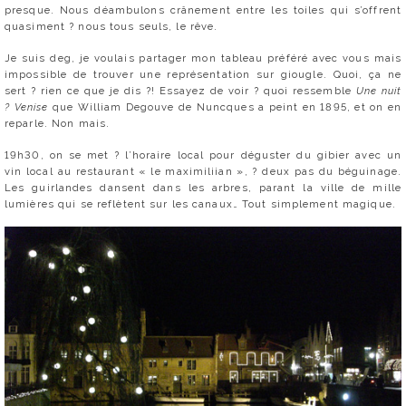
presque. Nous déambulons crânement entre les toiles qui s’offrent
quasiment ? nous tous seuls, le rêve.
Je suis deg, je voulais partager mon tableau préféré avec vous mais
impossible de trouver une représentation sur giougle. Quoi, ça ne
sert ? rien ce que je dis ?! Essayez de voir ? quoi ressemble
Une nuit
? Venise
que William Degouve de Nuncques a peint en 1895, et on en
reparle. Non mais.
19h30, on se met ? l’horaire local pour déguster du gibier avec un
vin local au restaurant « le maximiliian », ? deux pas du béguinage.
Les guirlandes dansent dans les arbres, parant la ville de mille
lumières qui se reflètent sur les canaux… Tout simplement magique.