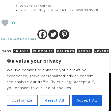
De Garre van Cornee
De Garre 2, (Breydelstraat) Tel: +32 (0)50 33 95 88
0
PARTAGER L'ARTICLE
TAGS
BRUGES
CHOCOLAT
GAUFRES
REPOS
VOYAGE
VOYAGE
WEEK-END
We value your privacy
COMMENTAIRES
We use cookies to enhance your browsing
experience, serve personalized ads or content,
SOPHIE
1 DÉC 2007 -
13 :15
Nous utilisons des cookies pour vous garantir la meilleure
and analyze our traffic. By clicking "Accept All",
expérience sur notre site. Si vous continuez à utiliser ce
Je n’ai qu’une chose ? dire : "Ca donne envie d’y aller!"
you consent to our use of cookies.
dernier, nous considérerons que vous acceptez l'utilisation des
0
cookies.
Customize
Reject All
Accept All
OK
RÉPONDRE