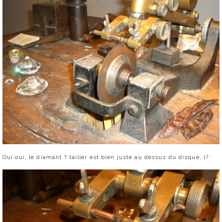
Oui oui, le diamant ? tailler est bien juste au dessus du disque, l? :