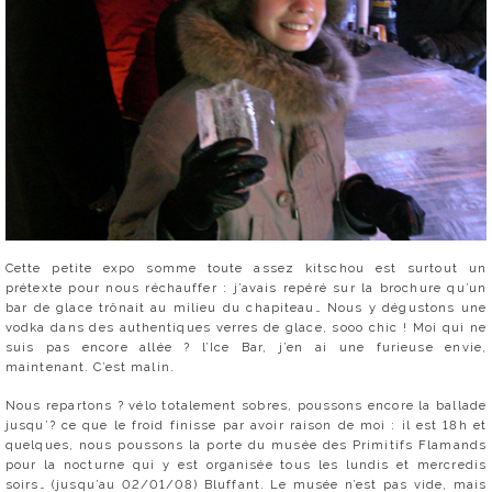
Cette petite expo somme toute assez kitschou est surtout un
prétexte pour nous réchauffer : j’avais repéré sur la brochure qu’un
bar de glace trônait au milieu du chapiteau… Nous y dégustons une
vodka dans des authentiques verres de glace, sooo chic ! Moi qui ne
suis pas encore allée ? l’Ice Bar, j’en ai une furieuse envie,
maintenant. C’est malin.
Nous repartons ? vélo totalement sobres, poussons encore la ballade
jusqu’? ce que le froid finisse par avoir raison de moi : il est 18h et
quelques, nous poussons la porte du musée des Primitifs Flamands
pour la nocturne qui y est organisée tous les lundis et mercredis
soirs… (jusqu’au 02/01/08) Bluffant. Le musée n’est pas vide, mais