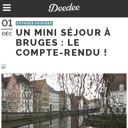
Aller
au
contenu
01
VOYAGES VOYAGES
UN MINI SÉJOUR À
DÉC
BRUGES : LE
COMPTE-RENDU !