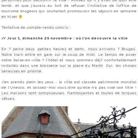
personnes pour découvrir la ville ! Avouez qu’il y avait de quoi être
tenté, et que j’aurais eu tort de refuser l’initiative de l’office de
tourisme brugeois qui souhaitait promouvoir les séjours en semaine
en hiver
Tentative de compte-rendu concis :
// Jour 1, dimanche 25 novembre : où l’on découvre la ville
En ? peine deux petites heures et demi, nous arrivons ? Bruges.
Notre train entre en gare sur le coup de midi. Le temps de poser
notre baise-en-ville ? l’hôtel et nous sommes déj? confortablement
installés dans une brasserie sur la place du Markt. Oui, les choses
sérieuses en priorité.
J’en prends plein les yeux : la ville est classée patrimoine mondial
de l’Unesco, et laissez-moi vous dire qu’elle n’a pas volé son titre !
Les maisons sont somptueuses, flamboyantes et toutes de briques
vêtues.