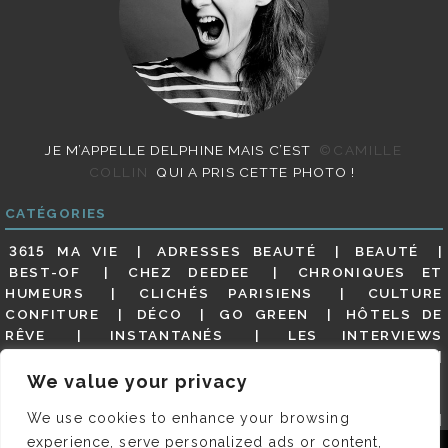
JE M’APPELLE DELPHINE MAIS C’EST
©CAMILLE
COLLIN
QUI A PRIS CETTE PHOTO !
CATÉGORIES
3615 MA VIE
ADRESSES BEAUTÉ
BEAUTÉ
BEST-OF
CHEZ DEEDEE
CHRONIQUES ET
HUMEURS
CLICHÉS PARISIENS
CULTURE
CONFITURE
DÉCO
GO GREEN
HÔTELS DE
RÊVE
INSTANTANÉS
LES INTERVIEWS
PARISIENNES
LIFESTYLE
LOOKS
MATERNITÉ
MES ADRESSES
MODE
NON CLASSÉ
OLDIES
We value your privacy
(BUT GOODIES)
PAR ICI LE MAGOT !
PARIS CITY-
We use cookies to enhance your browsing
GUIDE
PARIS EN PHOTOS
RESTAURANTS
REVUE DE PRESSE DÉTAILLÉE, SIOU PLAIT
SALONS
experience, serve personalized ads or content,