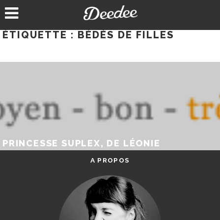
Aller
au
contenu
ÉTIQUETTE :
BÉDÉS DE FILLES
PRINCESSE SUPLEX, DE LÉONIE
A PROPOS