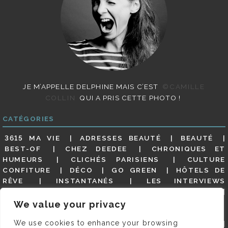
JE M’APPELLE DELPHINE MAIS C’EST
©CAMILLE
COLLIN
QUI A PRIS CETTE PHOTO !
CATÉGORIES
3615 MA VIE
ADRESSES BEAUTÉ
BEAUTÉ
BEST-OF
CHEZ DEEDEE
CHRONIQUES ET
HUMEURS
CLICHÉS PARISIENS
CULTURE
CONFITURE
DÉCO
GO GREEN
HÔTELS DE
RÊVE
INSTANTANÉS
LES INTERVIEWS
PARISIENNES
LIFESTYLE
LOOKS
MATERNITÉ
MES ADRESSES
MODE
NON CLASSÉ
OLDIES
We value your privacy
(BUT GOODIES)
PAR ICI LE MAGOT !
PARIS CITY-
We use cookies to enhance your browsing
GUIDE
PARIS EN PHOTOS
RESTAURANTS