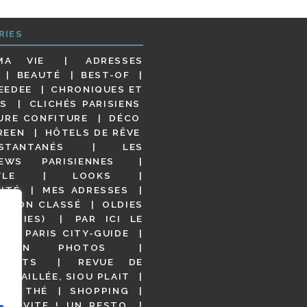
RIES
MA VIE
ADRESSES
BEAUTÉ
BEST-OF
EEDEE
CHRONIQUES ET
S
CLICHÉS PARISIENS
URE CONFITURE
DÉCO
REEN
HÔTELS DE RÊVE
STANTANÉS
LES
IEWS PARISIENNES
YLE
LOOKS
ITÉ
MES ADRESSES
NON CLASSÉ
OLDIES
OODIES)
PAR ICI LE
!
PARIS CITY-GUIDE
S EN PHOTOS
URANTS
REVUE DE
DÉTAILLÉE, SIOU PLAIT
 DE THÉ
SHOPPING
VITE ! UN RESTO