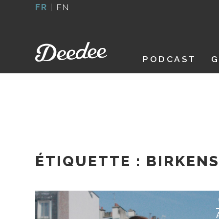
Aller
FR
|
EN
au
contenu
PODCAST
G
ÉTIQUETTE :
BIRKEN