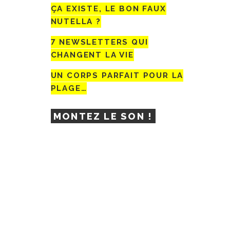
ÇA EXISTE, LE BON FAUX
NUTELLA ?
7 NEWSLETTERS QUI
CHANGENT LA VIE
UN CORPS PARFAIT POUR LA
PLAGE…
MONTEZ LE SON !