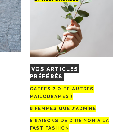
VOS ARTICLES
PRÉFÉRÉS
GAFFES 2.0 ET AUTRES
MAILODRAMES !
8 FEMMES QUE J’ADMIRE
5 RAISONS DE DIRE NON À LA
FAST FASHION