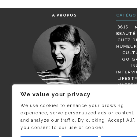
A PROPOS
CATÉGO
3615 
BEAUTÉ
CHEZ D
HUMEUR
CULT
GO G
IN
INTERV
LIFEST
MATERN
MODE
We value your privacy
(BUT G
JE M’APPELLE DELPHINE MAIS
MAGOT 
C’EST
©CAMILLE COLLIN
QUI A
We use cookies to enhance your browsing
PARI
PRIS CETTE PHOTO !
experience, serve personalized ads or content,
RESTA
and analyze our traffic. By clicking "Accept All",
PRESSE 
you consent to our use of cookies.
SALONS
VIDÉOS