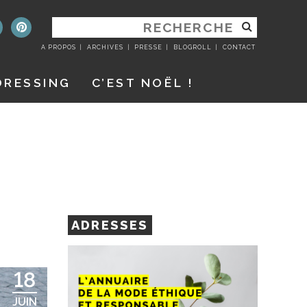
RECHERCHER
:
A PROPOS
ARCHIVES
PRESSE
BLOGROLL
CONTACT
DRESSING
C’EST NOËL !
ADRESSES
18
JUIN