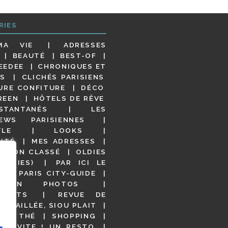
RIES
MA VIE
ADRESSES
BEAUTÉ
BEST-OF
EEDEE
CHRONIQUES ET
S
CLICHÉS PARISIENS
URE CONFITURE
DÉCO
REEN
HÔTELS DE RÊVE
STANTANÉS
LES
IEWS PARISIENNES
YLE
LOOKS
ITÉ
MES ADRESSES
NON CLASSÉ
OLDIES
OODIES)
PAR ICI LE
!
PARIS CITY-GUIDE
S EN PHOTOS
URANTS
REVUE DE
DÉTAILLÉE, SIOU PLAIT
 DE THÉ
SHOPPING
VITE ! UN RESTO