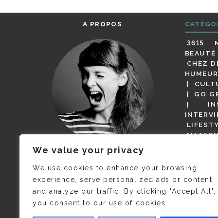
A PROPOS
CATÉGO
3615 
BEAUTÉ
CHEZ D
HUMEUR
CULT
GO G
IN
INTERV
LIFEST
MATERN
MODE
We value your privacy
(BUT G
JE M’APPELLE DELPHINE MAIS
MAGOT 
C’EST
©CAMILLE COLLIN
QUI A
We use cookies to enhance your browsing
PARI
PRIS CETTE PHOTO !
experience, serve personalized ads or content,
RESTA
and analyze our traffic. By clicking "Accept All",
PRESSE 
you consent to our use of cookies.
SALONS
VIDÉOS