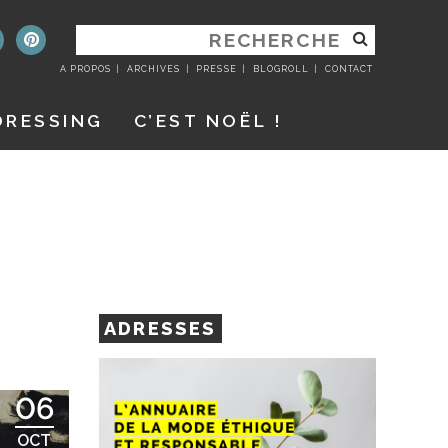
RECHERCHER
:
A PROPOS
ARCHIVES
PRESSE
BLOGROLL
CONTACT
DRESSING
C’EST NOËL !
ADRESSES
06
OCT