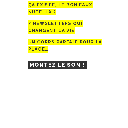
ÇA EXISTE, LE BON FAUX
NUTELLA ?
7 NEWSLETTERS QUI
CHANGENT LA VIE
UN CORPS PARFAIT POUR LA
PLAGE…
MONTEZ LE SON !