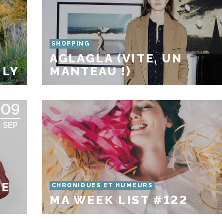
SHOPPING
AGLAGLA (VITE, UN
NLY
MANTEAU !)
09
SEP
DE
CHRONIQUES ET HUMEURS
MA WEEK LIST #122