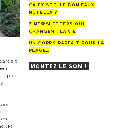
ÇA EXISTE, LE BON FAUX
NUTELLA ?
7 NEWSLETTERS QUI
CHANGENT LA VIE
UN CORPS PARFAIT POUR LA
PLAGE…
 dardait
MONTEZ LE SON !
ment
 espoir
s,
 pas
e
 en
ciles,