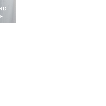
AND
TE