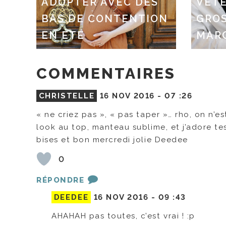
ADOPTER AVEC DES
VÊT
BAS DE CONTENTION
GROS
EN ÉTÉ
MAR
COMMENTAIRES
CHRISTELLE
16 NOV 2016 -
07 :26
« ne criez pas », « pas taper »… rho, on n’est
look au top, manteau sublime, et j’adore te
bises et bon mercredi jolie Deedee
0
RÉPONDRE
DEEDEE
16 NOV 2016 -
09 :43
AHAHAH pas toutes, c’est vrai ! :p