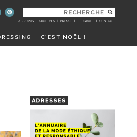
RECHERCHER
:
A PROPOS
ARCHIVES
PRESSE
BLOGROLL
CONTACT
DRESSING
C’EST NOËL !
ADRESSES