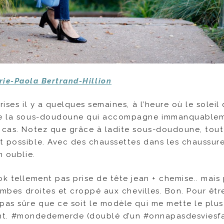
rie-Paola Bertrand-Hillion
ises il y a quelques semaines, à l’heure où le soleil
r de la sous-doudoune qui accompagne immanquable
t cas. Notez que grâce à ladite sous-doudoune, tout
t possible. Avec des chaussettes dans les chaussure
n oublie.
ok tellement pas prise de tête jean + chemise.. mais
jambes droites et croppé aux chevilles. Bon. Pour êtr
 pas sûre que ce soit le modèle qui me mette le plus
e tant. #mondedemerde (doublé d’un #onnapasdesviesfa