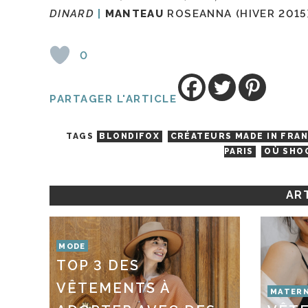
DINARD
MANTEAU
ROSEANNA (HIVER 2015)
0
PARTAGER L'ARTICLE
TAGS
BLONDIFOX
CRÉATEURS MADE IN FRA
PARIS
OÙ SHOO
ART
MODE
TOP 3 DES
VÊTEMENTS À
MATERN