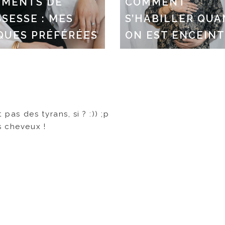
EMENTS DE
COMMENT
SESSE : MES
S’HABILLER QU
QUES PRÉFÉRÉES
ON EST ENCEIN
 pas des tyrans, si ? :)) ;p
s cheveux !