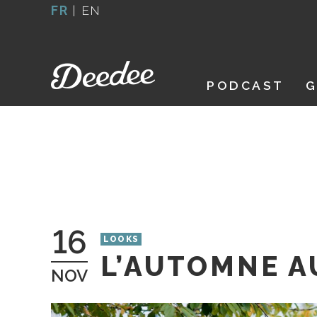
Aller
FR
|
EN
au
contenu
PODCAST
G
16
LOOKS
L’AUTOMNE A
NOV