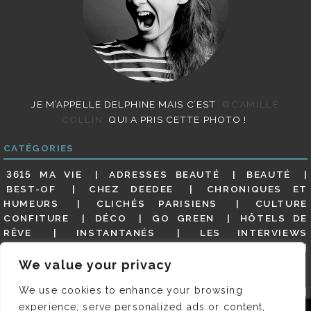
JE M’APPELLE DELPHINE MAIS C’EST
©CAMILLE
COLLIN
QUI A PRIS CETTE PHOTO !
CATÉGORIES
3615 MA VIE
ADRESSES BEAUTÉ
BEAUTÉ
BEST-OF
CHEZ DEEDEE
CHRONIQUES ET
HUMEURS
CLICHÉS PARISIENS
CULTURE
CONFITURE
DÉCO
GO GREEN
HÔTELS DE
RÊVE
INSTANTANÉS
LES INTERVIEWS
PARISIENNES
LIFESTYLE
LOOKS
MATERNITÉ
MES ADRESSES
MODE
NON CLASSÉ
OLDIES
We value your privacy
(BUT GOODIES)
PAR ICI LE MAGOT !
PARIS CITY-
We use cookies to enhance your browsing
GUIDE
PARIS EN PHOTOS
RESTAURANTS
REVUE DE PRESSE DÉTAILLÉE, SIOU PLAIT
SALONS
experience, serve personalized ads or content,