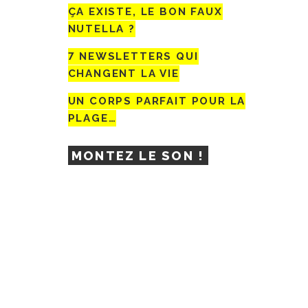
ÇA EXISTE, LE BON FAUX
NUTELLA ?
7 NEWSLETTERS QUI
CHANGENT LA VIE
UN CORPS PARFAIT POUR LA
PLAGE…
MONTEZ LE SON !