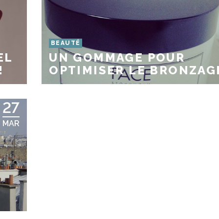
BEAUTÉ
EL
UN GOMMAGE POUR
!
OPTIMISER LE BRONZAG
27
MAR