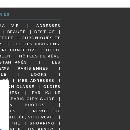
RIES
MA VIE
ADRESSES
BEAUTÉ
BEST-OF
EEDEE
CHRONIQUES ET
S
CLICHÉS PARISIENS
URE CONFITURE
DÉCO
REEN
HÔTELS DE RÊVE
STANTANÉS
LES
IEWS PARISIENNES
YLE
LOOKS
ITÉ
MES ADRESSES
NON CLASSÉ
OLDIES
OODIES)
PAR ICI LE
!
PARIS CITY-GUIDE
S EN PHOTOS
URANTS
REVUE DE
DÉTAILLÉE, SIOU PLAIT
 DE THÉ
SHOPPING
VITE ! UN RESTO