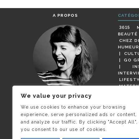
A PROPOS
CATÉGO
3615 
BEAUTÉ
CHEZ D
HUMEUR
CULT
GO G
IN
INTERV
LIFEST
MATERN
MODE
We value your privacy
(BUT G
JE M’APPELLE DELPHINE MAIS
MAGOT 
C’EST
©CAMILLE COLLIN
QUI A
We use cookies to enhance your browsing
PARI
PRIS CETTE PHOTO !
experience, serve personalized ads or content,
RESTA
and analyze our traffic. By clicking "Accept All",
PRESSE 
you consent to our use of cookies.
SALONS
VIDÉOS