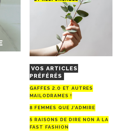
E
VOS ARTICLES
PRÉFÉRÉS
GAFFES 2.0 ET AUTRES
MAILODRAMES !
8 FEMMES QUE J’ADMIRE
5 RAISONS DE DIRE NON À LA
FAST FASHION