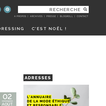
RECHERCHER
:
A PROPOS
ARCHIVES
PRESSE
BLOGROLL
CONTACT
DRESSING
C’EST NOËL !
ADRESSES
02
AOÛT