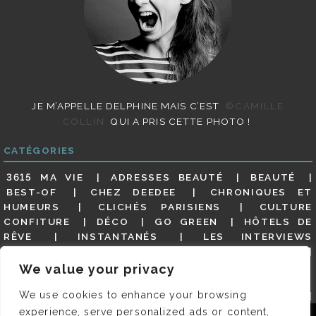
JE M’APPELLE DELPHINE MAIS C’EST
©CAMILLE
COLLIN
QUI A PRIS CETTE PHOTO !
CATÉGORIES
3615 MA VIE
ADRESSES BEAUTÉ
BEAUTÉ
BEST-OF
CHEZ DEEDEE
CHRONIQUES ET
HUMEURS
CLICHÉS PARISIENS
CULTURE
CONFITURE
DÉCO
GO GREEN
HÔTELS DE
RÊVE
INSTANTANÉS
LES INTERVIEWS
PARISIENNES
LIFESTYLE
LOOKS
MATERNITÉ
MES ADRESSES
MODE
NON CLASSÉ
OLDIES
We value your privacy
(BUT GOODIES)
PAR ICI LE MAGOT !
PARIS CITY-
We use cookies to enhance your browsing
GUIDE
PARIS EN PHOTOS
RESTAURANTS
REVUE DE PRESSE DÉTAILLÉE, SIOU PLAIT
SALONS
experience, serve personalized ads or content,