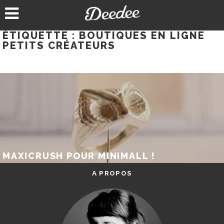
Aller
au
contenu
ÉTIQUETTE :
BOUTIQUES EN LIGNE
PETITS CRÉATEURS
MAXICRUSH POUR MINIMALL !
A PROPOS