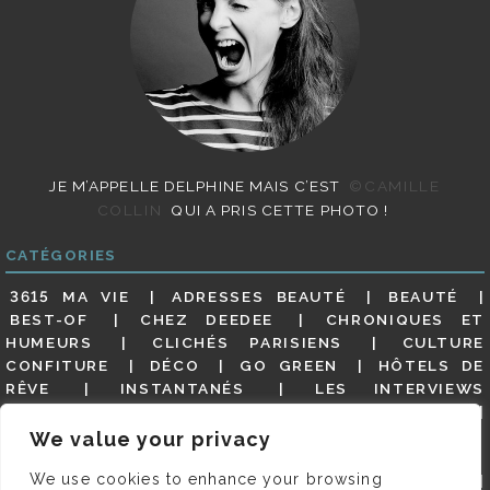
JE M’APPELLE DELPHINE MAIS C’EST
©CAMILLE
COLLIN
QUI A PRIS CETTE PHOTO !
CATÉGORIES
3615 MA VIE
ADRESSES BEAUTÉ
BEAUTÉ
BEST-OF
CHEZ DEEDEE
CHRONIQUES ET
HUMEURS
CLICHÉS PARISIENS
CULTURE
CONFITURE
DÉCO
GO GREEN
HÔTELS DE
RÊVE
INSTANTANÉS
LES INTERVIEWS
PARISIENNES
LIFESTYLE
LOOKS
MATERNITÉ
MES ADRESSES
MODE
NON CLASSÉ
OLDIES
We value your privacy
(BUT GOODIES)
PAR ICI LE MAGOT !
PARIS CITY-
We use cookies to enhance your browsing
GUIDE
PARIS EN PHOTOS
RESTAURANTS