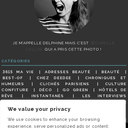
JE M’APPELLE DELPHINE MAIS C’EST
©CAMILLE
COLLIN
QUI A PRIS CETTE PHOTO !
CATÉGORIES
3615 MA VIE
ADRESSES BEAUTÉ
BEAUTÉ
BEST-OF
CHEZ DEEDEE
CHRONIQUES ET
HUMEURS
CLICHÉS PARISIENS
CULTURE
CONFITURE
DÉCO
GO GREEN
HÔTELS DE
RÊVE
INSTANTANÉS
LES INTERVIEWS
PARISIENNES
LIFESTYLE
LOOKS
MATERNITÉ
MES ADRESSES
MODE
NON CLASSÉ
OLDIES
We value your privacy
(BUT GOODIES)
PAR ICI LE MAGOT !
PARIS CITY-
We use cookies to enhance your browsing
GUIDE
PARIS EN PHOTOS
RESTAURANTS
REVUE DE PRESSE DÉTAILLÉE, SIOU PLAIT
SALONS
experience, serve personalized ads or content,