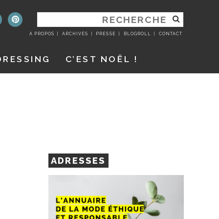
RECHERCHER
:
A PROPOS
ARCHIVES
PRESSE
BLOGROLL
CONTACT
DRESSING
C’EST NOËL !
ADRESSES