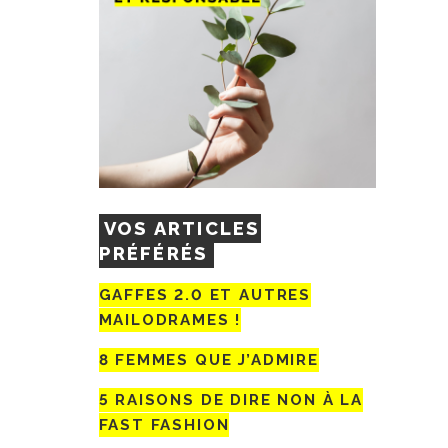
VOS ARTICLES
PRÉFÉRÉS
GAFFES 2.0 ET AUTRES
MAILODRAMES !
8 FEMMES QUE J’ADMIRE
5 RAISONS DE DIRE NON À LA
FAST FASHION