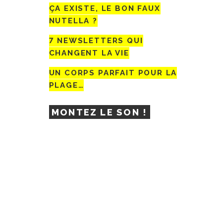
ÇA EXISTE, LE BON FAUX
NUTELLA ?
7 NEWSLETTERS QUI
CHANGENT LA VIE
UN CORPS PARFAIT POUR LA
PLAGE…
MONTEZ LE SON !