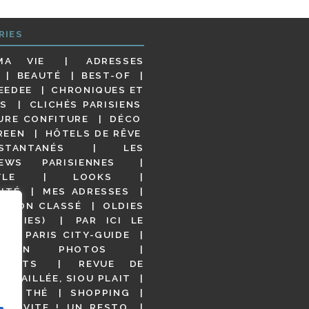
RIES
MA VIE
ADRESSES
BEAUTÉ
BEST-OF
EEDEE
CHRONIQUES ET
S
CLICHÉS PARISIENS
URE CONFITURE
DÉCO
REEN
HÔTELS DE RÊVE
STANTANÉS
LES
IEWS PARISIENNES
YLE
LOOKS
ITÉ
MES ADRESSES
NON CLASSÉ
OLDIES
OODIES)
PAR ICI LE
!
PARIS CITY-GUIDE
S EN PHOTOS
URANTS
REVUE DE
DÉTAILLÉE, SIOU PLAIT
 DE THÉ
SHOPPING
VITE ! UN RESTO