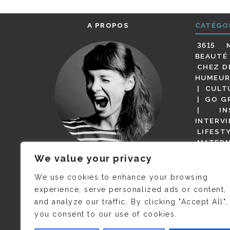
A PROPOS
CATÉGO
3615 
BEAUTÉ
CHEZ D
HUMEUR
CULT
GO G
IN
INTERV
LIFEST
MATERN
MODE
We value your privacy
(BUT G
JE M’APPELLE DELPHINE MAIS
MAGOT 
C’EST
©CAMILLE COLLIN
QUI A
We use cookies to enhance your browsing
PARI
PRIS CETTE PHOTO !
experience, serve personalized ads or content,
RESTA
and analyze our traffic. By clicking "Accept All",
PRESSE 
you consent to our use of cookies.
SALONS
VIDÉOS