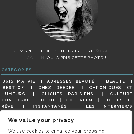
JE M’APPELLE DELPHINE MAIS C’EST
©CAMILLE
COLLIN
QUI A PRIS CETTE PHOTO !
CATÉGORIES
3615 MA VIE
ADRESSES BEAUTÉ
BEAUTÉ
BEST-OF
CHEZ DEEDEE
CHRONIQUES ET
HUMEURS
CLICHÉS PARISIENS
CULTURE
CONFITURE
DÉCO
GO GREEN
HÔTELS DE
RÊVE
INSTANTANÉS
LES INTERVIEWS
PARISIENNES
LIFESTYLE
LOOKS
MATERNITÉ
MES ADRESSES
MODE
NON CLASSÉ
OLDIES
We value your privacy
(BUT GOODIES)
PAR ICI LE MAGOT !
PARIS CITY-
We use cookies to enhance your browsing
GUIDE
PARIS EN PHOTOS
RESTAURANTS