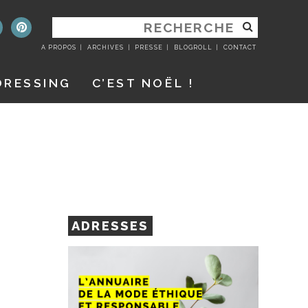
RECHERCHER
:
A PROPOS
ARCHIVES
PRESSE
BLOGROLL
CONTACT
DRESSING
C’EST NOËL !
ADRESSES