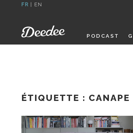
Aller
FR
|
EN
au
contenu
PODCAST
G
ÉTIQUETTE :
CANAPE