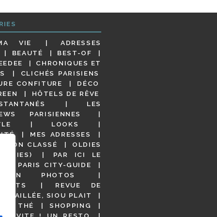
RIES
MA VIE
ADRESSES
BEAUTÉ
BEST-OF
EEDEE
CHRONIQUES ET
S
CLICHÉS PARISIENS
URE CONFITURE
DÉCO
REEN
HÔTELS DE RÊVE
STANTANÉS
LES
IEWS PARISIENNES
YLE
LOOKS
ITÉ
MES ADRESSES
NON CLASSÉ
OLDIES
OODIES)
PAR ICI LE
!
PARIS CITY-GUIDE
S EN PHOTOS
URANTS
REVUE DE
DÉTAILLÉE, SIOU PLAIT
 DE THÉ
SHOPPING
VITE ! UN RESTO