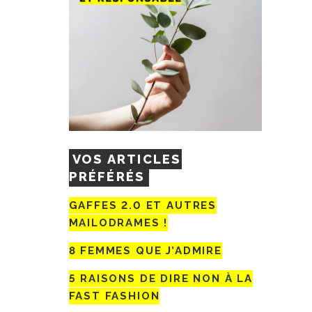
VOS ARTICLES
PRÉFÉRÉS
GAFFES 2.0 ET AUTRES
MAILODRAMES !
8 FEMMES QUE J’ADMIRE
5 RAISONS DE DIRE NON À LA
FAST FASHION