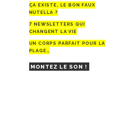
ÇA EXISTE, LE BON FAUX
NUTELLA ?
7 NEWSLETTERS QUI
CHANGENT LA VIE
UN CORPS PARFAIT POUR LA
PLAGE…
MONTEZ LE SON !