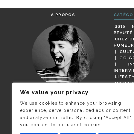
A PROPOS
CATÉGO
3615 
BEAUTÉ
CHEZ D
HUMEUR
CULT
GO G
IN
INTERV
LIFEST
MATERN
MODE
We value your privacy
(BUT G
JE M’APPELLE DELPHINE MAIS
MAGOT 
C’EST
©CAMILLE COLLIN
QUI A
We use cookies to enhance your browsing
PARI
PRIS CETTE PHOTO !
experience, serve personalized ads or content,
RESTA
and analyze our traffic. By clicking "Accept All",
PRESSE 
you consent to our use of cookies.
SALONS
VIDÉOS