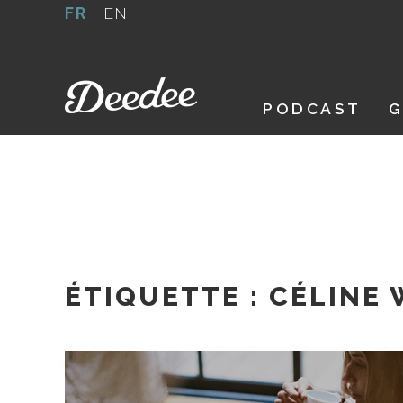
Aller
FR
|
EN
au
contenu
PODCAST
G
ÉTIQUETTE :
CÉLINE 