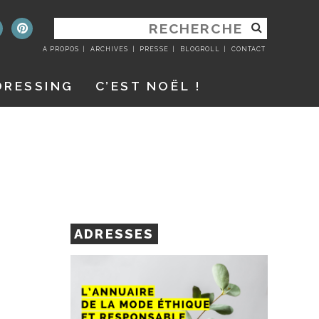
RECHERCHER
:
A PROPOS
ARCHIVES
PRESSE
BLOGROLL
CONTACT
DRESSING
C’EST NOËL !
ADRESSES