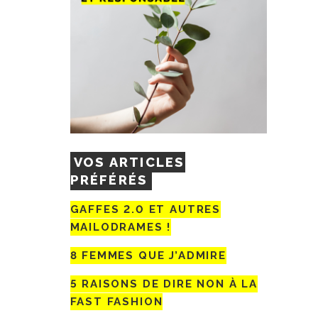
VOS ARTICLES
PRÉFÉRÉS
GAFFES 2.0 ET AUTRES
MAILODRAMES !
8 FEMMES QUE J’ADMIRE
5 RAISONS DE DIRE NON À LA
FAST FASHION