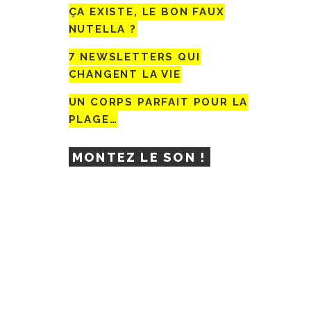
ÇA EXISTE, LE BON FAUX
NUTELLA ?
7 NEWSLETTERS QUI
CHANGENT LA VIE
UN CORPS PARFAIT POUR LA
PLAGE…
MONTEZ LE SON !