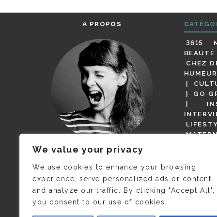
A PROPOS
CATÉGO
3615 
BEAUTÉ
CHEZ D
HUMEUR
CULT
GO G
IN
INTERV
LIFEST
MATERN
MODE
We value your privacy
(BUT G
JE M’APPELLE DELPHINE MAIS
MAGOT 
C’EST
©CAMILLE COLLIN
QUI A
We use cookies to enhance your browsing
PARI
PRIS CETTE PHOTO !
experience, serve personalized ads or content,
RESTA
and analyze our traffic. By clicking "Accept All",
PRESSE 
you consent to our use of cookies.
SALONS
VIDÉOS