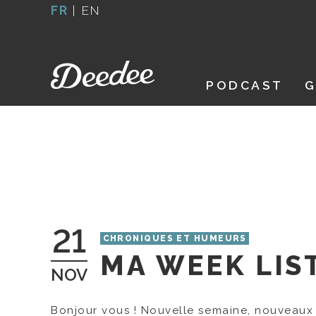
Aller
FR
|
EN
au
contenu
PODCAST
G
21
CHRONIQUES ET HUMEURS
MA WEEK LIS
NOV
Bonjour vous ! Nouvelle semaine, nouveaux 