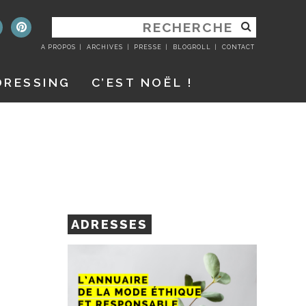
RECHERCHER
:
A PROPOS
ARCHIVES
PRESSE
BLOGROLL
CONTACT
DRESSING
C’EST NOËL !
ADRESSES