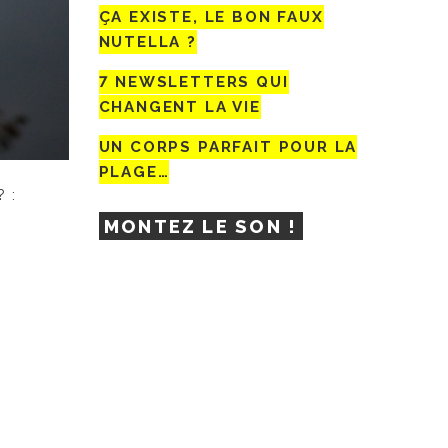
ÇA EXISTE, LE BON FAUX
NUTELLA ?
7 NEWSLETTERS QUI
CHANGENT LA VIE
UN CORPS PARFAIT POUR LA
PLAGE…
 :
MONTEZ LE SON !