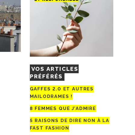
VOS ARTICLES
PRÉFÉRÉS
GAFFES 2.0 ET AUTRES
MAILODRAMES !
8 FEMMES QUE J’ADMIRE
5 RAISONS DE DIRE NON À LA
FAST FASHION