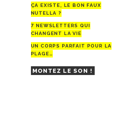
ÇA EXISTE, LE BON FAUX
NUTELLA ?
7 NEWSLETTERS QUI
CHANGENT LA VIE
UN CORPS PARFAIT POUR LA
PLAGE…
MONTEZ LE SON !