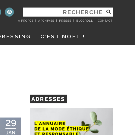
RECHERCHER
:
A PROPOS
ARCHIVES
PRESSE
BLOGROLL
CONTACT
DRESSING
C’EST NOËL !
ADRESSES
29
JAN