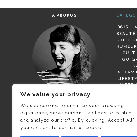
A PROPOS
CATÉGO
3615 
BEAUTÉ
CHEZ D
HUMEUR
CULT
GO G
IN
INTERV
LIFEST
MATERN
MODE
We value your privacy
(BUT G
JE M’APPELLE DELPHINE MAIS
MAGOT 
C’EST
©CAMILLE COLLIN
QUI A
We use cookies to enhance your browsing
PARI
PRIS CETTE PHOTO !
experience, serve personalized ads or content,
RESTA
and analyze our traffic. By clicking "Accept All",
PRESSE 
you consent to our use of cookies.
SALONS
VIDÉOS