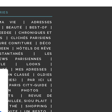
RIES
MA VIE
ADRESSES
BEAUTÉ
BEST-OF
EEDEE
CHRONIQUES ET
S
CLICHÉS PARISIENS
URE CONFITURE
DÉCO
REEN
HÔTELS DE RÊVE
STANTANÉS
LES
IEWS PARISIENNES
YLE
LOOKS
ITÉ
MES ADRESSES
NON CLASSÉ
OLDIES
OODIES)
PAR ICI LE
!
PARIS CITY-GUIDE
S EN PHOTOS
URANTS
REVUE DE
DÉTAILLÉE, SIOU PLAIT
 DE THÉ
SHOPPING
VITE ! UN RESTO