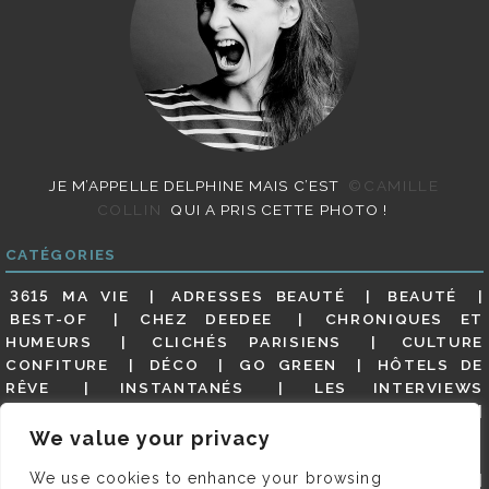
JE M’APPELLE DELPHINE MAIS C’EST
©CAMILLE
COLLIN
QUI A PRIS CETTE PHOTO !
CATÉGORIES
3615 MA VIE
ADRESSES BEAUTÉ
BEAUTÉ
BEST-OF
CHEZ DEEDEE
CHRONIQUES ET
HUMEURS
CLICHÉS PARISIENS
CULTURE
CONFITURE
DÉCO
GO GREEN
HÔTELS DE
RÊVE
INSTANTANÉS
LES INTERVIEWS
PARISIENNES
LIFESTYLE
LOOKS
MATERNITÉ
MES ADRESSES
MODE
NON CLASSÉ
OLDIES
We value your privacy
(BUT GOODIES)
PAR ICI LE MAGOT !
PARIS CITY-
We use cookies to enhance your browsing
GUIDE
PARIS EN PHOTOS
RESTAURANTS