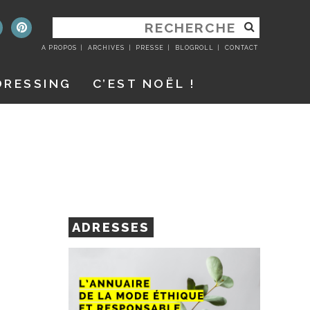
RECHERCHER
:
A PROPOS
ARCHIVES
PRESSE
BLOGROLL
CONTACT
DRESSING
C’EST NOËL !
ADRESSES