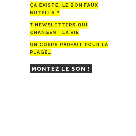
ÇA EXISTE, LE BON FAUX
NUTELLA ?
7 NEWSLETTERS QUI
CHANGENT LA VIE
UN CORPS PARFAIT POUR LA
PLAGE…
MONTEZ LE SON !