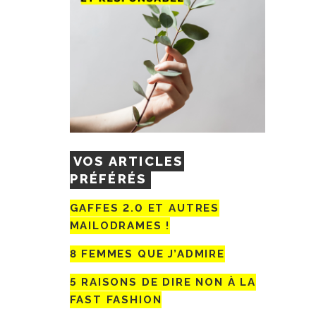
VOS ARTICLES
PRÉFÉRÉS
GAFFES 2.0 ET AUTRES
MAILODRAMES !
8 FEMMES QUE J’ADMIRE
5 RAISONS DE DIRE NON À LA
FAST FASHION