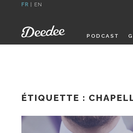
Aller
FR
|
EN
au
contenu
PODCAST
G
ÉTIQUETTE :
CHAPELL