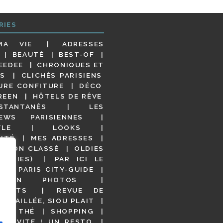
RIES
MA VIE
ADRESSES
BEAUTÉ
BEST-OF
EEDEE
CHRONIQUES ET
S
CLICHÉS PARISIENS
URE CONFITURE
DÉCO
REEN
HÔTELS DE RÊVE
STANTANÉS
LES
IEWS PARISIENNES
YLE
LOOKS
ITÉ
MES ADRESSES
NON CLASSÉ
OLDIES
OODIES)
PAR ICI LE
!
PARIS CITY-GUIDE
S EN PHOTOS
URANTS
REVUE DE
DÉTAILLÉE, SIOU PLAIT
 DE THÉ
SHOPPING
VITE ! UN RESTO