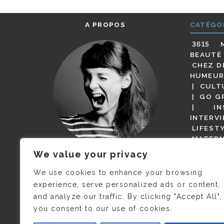
A PROPOS
CATÉGO
3615 
BEAUTÉ
CHEZ D
HUMEUR
CULT
GO G
IN
INTERV
LIFEST
MATERN
MODE
We value your privacy
(BUT G
JE M’APPELLE DELPHINE MAIS
MAGOT 
C’EST
©CAMILLE COLLIN
QUI A
We use cookies to enhance your browsing
PARI
PRIS CETTE PHOTO !
experience, serve personalized ads or content,
RESTA
and analyze our traffic. By clicking "Accept All",
PRESSE 
you consent to our use of cookies.
SALONS
VIDÉOS