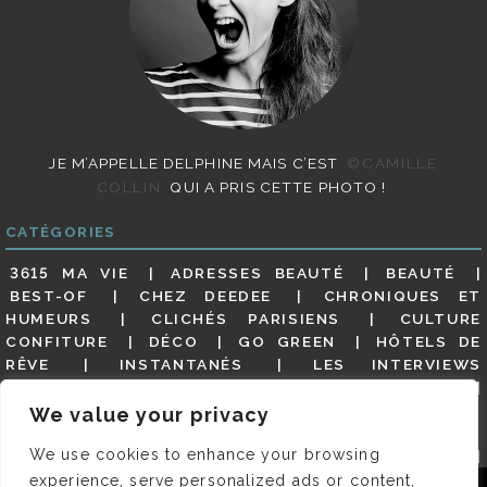
JE M’APPELLE DELPHINE MAIS C’EST
©CAMILLE
COLLIN
QUI A PRIS CETTE PHOTO !
CATÉGORIES
3615 MA VIE
ADRESSES BEAUTÉ
BEAUTÉ
BEST-OF
CHEZ DEEDEE
CHRONIQUES ET
HUMEURS
CLICHÉS PARISIENS
CULTURE
CONFITURE
DÉCO
GO GREEN
HÔTELS DE
RÊVE
INSTANTANÉS
LES INTERVIEWS
PARISIENNES
LIFESTYLE
LOOKS
MATERNITÉ
MES ADRESSES
MODE
NON CLASSÉ
OLDIES
We value your privacy
(BUT GOODIES)
PAR ICI LE MAGOT !
PARIS CITY-
We use cookies to enhance your browsing
GUIDE
PARIS EN PHOTOS
RESTAURANTS
REVUE DE PRESSE DÉTAILLÉE, SIOU PLAIT
SALONS
experience, serve personalized ads or content,