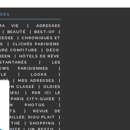
RIES
MA VIE
ADRESSES
BEAUTÉ
BEST-OF
EEDEE
CHRONIQUES ET
S
CLICHÉS PARISIENS
URE CONFITURE
DÉCO
REEN
HÔTELS DE RÊVE
STANTANÉS
LES
IEWS PARISIENNES
YLE
LOOKS
ITÉ
MES ADRESSES
NON CLASSÉ
OLDIES
OODIES)
PAR ICI LE
!
PARIS CITY-GUIDE
S EN PHOTOS
URANTS
REVUE DE
DÉTAILLÉE, SIOU PLAIT
 DE THÉ
SHOPPING
VITE ! UN RESTO