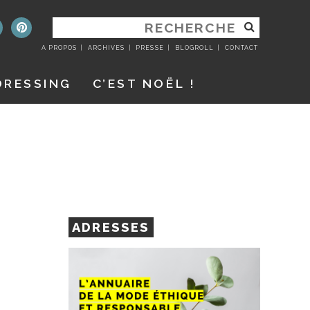
RECHERCHER
:
A PROPOS
ARCHIVES
PRESSE
BLOGROLL
CONTACT
DRESSING
C’EST NOËL !
ADRESSES