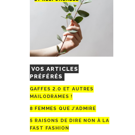
VOS ARTICLES
PRÉFÉRÉS
GAFFES 2.0 ET AUTRES
MAILODRAMES !
8 FEMMES QUE J’ADMIRE
5 RAISONS DE DIRE NON À LA
FAST FASHION