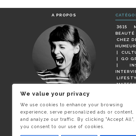
A PROPOS
CATÉGO
3615 
BEAUTÉ
CHEZ D
HUMEUR
CULT
GO G
IN
INTERV
LIFEST
MATERN
MODE
We value your privacy
(BUT G
JE M’APPELLE DELPHINE MAIS
MAGOT 
C’EST
©CAMILLE COLLIN
QUI A
We use cookies to enhance your browsing
PARI
PRIS CETTE PHOTO !
experience, serve personalized ads or content,
RESTA
and analyze our traffic. By clicking "Accept All",
PRESSE 
you consent to our use of cookies.
SALONS
VIDÉOS