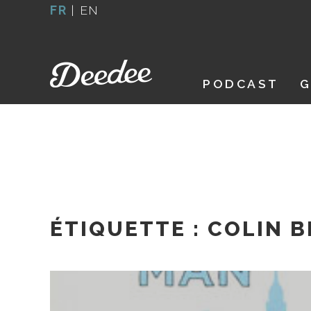
Aller
FR
|
EN
au
contenu
PODCAST
G
ÉTIQUETTE :
COLIN B