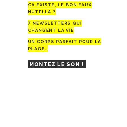
ÇA EXISTE, LE BON FAUX
NUTELLA ?
7 NEWSLETTERS QUI
CHANGENT LA VIE
UN CORPS PARFAIT POUR LA
PLAGE…
MONTEZ LE SON !