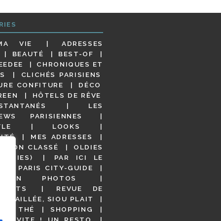
RIES
MA VIE
ADRESSES
BEAUTÉ
BEST-OF
EEDEE
CHRONIQUES ET
S
CLICHÉS PARISIENS
URE CONFITURE
DÉCO
REEN
HÔTELS DE RÊVE
STANTANÉS
LES
IEWS PARISIENNES
YLE
LOOKS
ITÉ
MES ADRESSES
NON CLASSÉ
OLDIES
OODIES)
PAR ICI LE
!
PARIS CITY-GUIDE
S EN PHOTOS
URANTS
REVUE DE
DÉTAILLÉE, SIOU PLAIT
 DE THÉ
SHOPPING
VITE ! UN RESTO