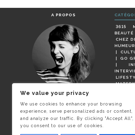
A PROPOS
CATÉGO
3615 
BEAUTÉ
CHEZ D
HUMEUR
CULT
GO G
IN
INTERV
LIFEST
MATERN
MODE
We value your privacy
(BUT G
JE M’APPELLE DELPHINE MAIS
MAGOT 
C’EST
©CAMILLE COLLIN
QUI A
We use cookies to enhance your browsing
PARI
PRIS CETTE PHOTO !
experience, serve personalized ads or content,
RESTA
and analyze our traffic. By clicking "Accept All",
PRESSE 
you consent to our use of cookies.
SALONS
VIDÉOS