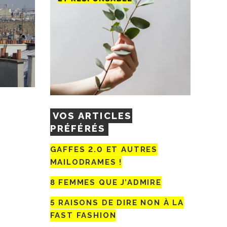
VOS ARTICLES
PRÉFÉRÉS
GAFFES 2.0 ET AUTRES
MAILODRAMES !
8 FEMMES QUE J’ADMIRE
5 RAISONS DE DIRE NON À LA
FAST FASHION