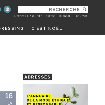
RECHERCHER
:
A PROPOS
ARCHIVES
PRESSE
BLOGROLL
CONTACT
DRESSING
C’EST NOËL !
ADRESSES
16
FÉV