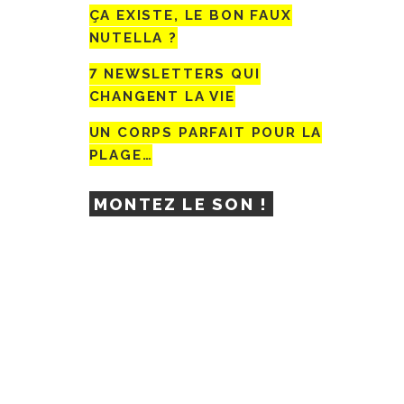
ÇA EXISTE, LE BON FAUX
NUTELLA ?
7 NEWSLETTERS QUI
CHANGENT LA VIE
UN CORPS PARFAIT POUR LA
PLAGE…
MONTEZ LE SON !