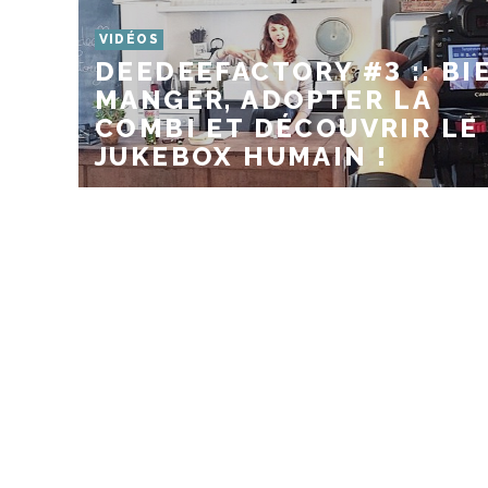
VIDÉOS
DEEDEEFACTORY #3 :: BI
MANGER, ADOPTER LA
COMBI ET DÉCOUVRIR LE
JUKEBOX HUMAIN !