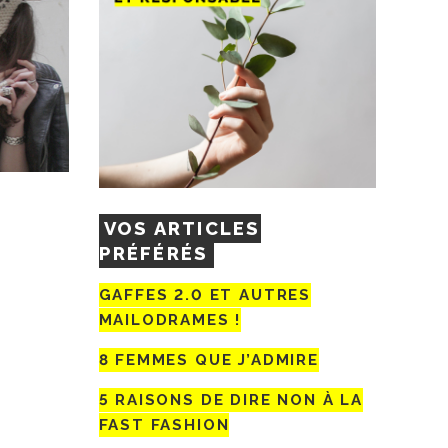
!
VOS ARTICLES
PRÉFÉRÉS
GAFFES 2.0 ET AUTRES
MAILODRAMES !
8 FEMMES QUE J’ADMIRE
5 RAISONS DE DIRE NON À LA
FAST FASHION