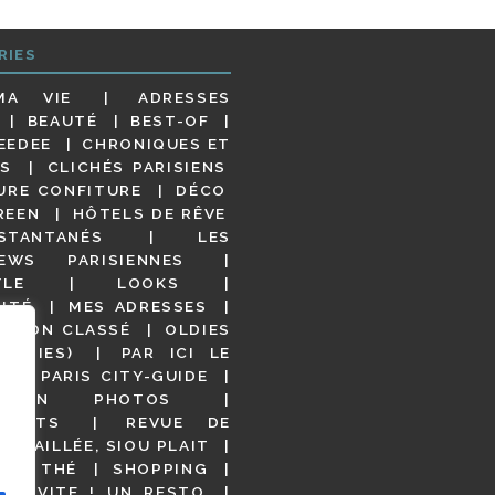
RIES
MA VIE
ADRESSES
BEAUTÉ
BEST-OF
EEDEE
CHRONIQUES ET
S
CLICHÉS PARISIENS
URE CONFITURE
DÉCO
REEN
HÔTELS DE RÊVE
STANTANÉS
LES
IEWS PARISIENNES
YLE
LOOKS
ITÉ
MES ADRESSES
NON CLASSÉ
OLDIES
OODIES)
PAR ICI LE
!
PARIS CITY-GUIDE
S EN PHOTOS
URANTS
REVUE DE
DÉTAILLÉE, SIOU PLAIT
 DE THÉ
SHOPPING
VITE ! UN RESTO