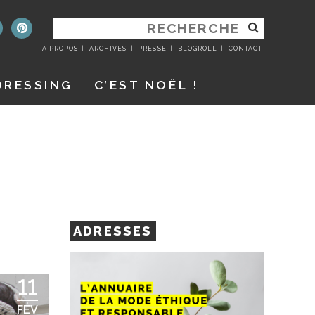
RECHERCHER
:
A PROPOS
ARCHIVES
PRESSE
BLOGROLL
CONTACT
DRESSING
C’EST NOËL !
ADRESSES
11
FÉV