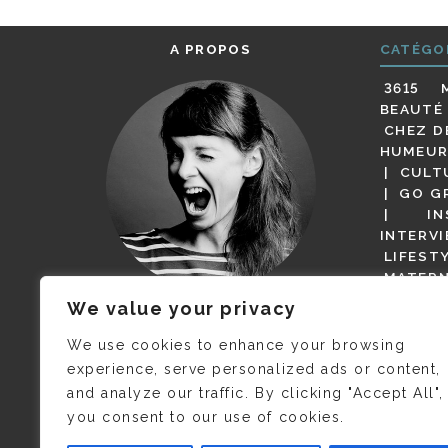
A PROPOS
CATÉGO
3615 
BEAUTÉ
CHEZ D
HUMEUR
CULT
GO G
IN
INTERV
LIFEST
MATERN
MODE
We value your privacy
(BUT G
JE M’APPELLE DELPHINE MAIS
MAGOT 
C’EST
©CAMILLE COLLIN
QUI A
We use cookies to enhance your browsing
PARI
PRIS CETTE PHOTO !
experience, serve personalized ads or content,
RESTA
and analyze our traffic. By clicking "Accept All",
PRESSE 
you consent to our use of cookies.
SALONS
VIDÉOS