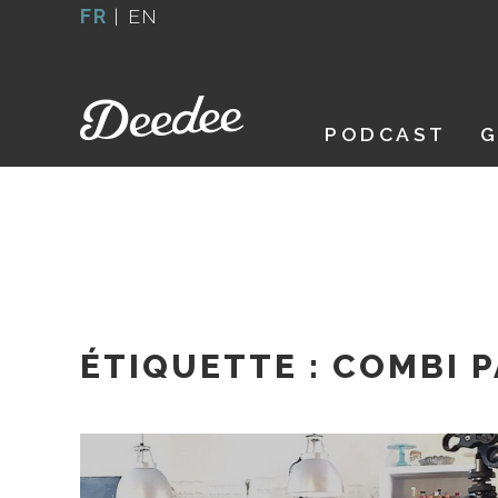
Aller
FR
|
EN
au
contenu
PODCAST
G
ÉTIQUETTE :
COMBI 