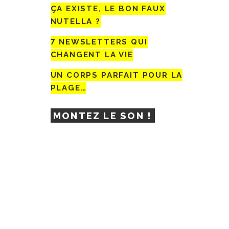
ÇA EXISTE, LE BON FAUX
NUTELLA ?
7 NEWSLETTERS QUI
CHANGENT LA VIE
UN CORPS PARFAIT POUR LA
PLAGE…
MONTEZ LE SON !