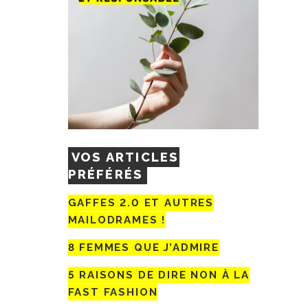
VOS ARTICLES
PRÉFÉRÉS
GAFFES 2.0 ET AUTRES
MAILODRAMES !
8 FEMMES QUE J’ADMIRE
5 RAISONS DE DIRE NON À LA
FAST FASHION