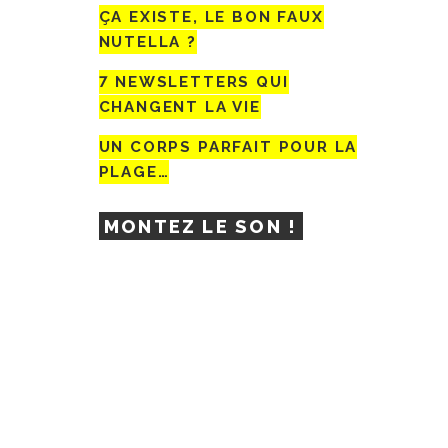
ÇA EXISTE, LE BON FAUX
NUTELLA ?
7 NEWSLETTERS QUI
CHANGENT LA VIE
UN CORPS PARFAIT POUR LA
PLAGE…
MONTEZ LE SON !