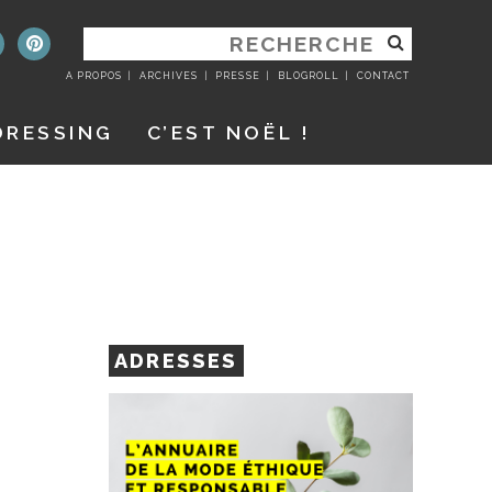
RECHERCHER
:
A PROPOS
ARCHIVES
PRESSE
BLOGROLL
CONTACT
DRESSING
C’EST NOËL !
ADRESSES