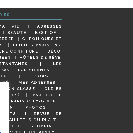
RIES
MA VIE
ADRESSES
BEAUTÉ
BEST-OF
EEDEE
CHRONIQUES ET
S
CLICHÉS PARISIENS
URE CONFITURE
DÉCO
REEN
HÔTELS DE RÊVE
STANTANÉS
LES
IEWS PARISIENNES
YLE
LOOKS
ITÉ
MES ADRESSES
NON CLASSÉ
OLDIES
OODIES)
PAR ICI LE
!
PARIS CITY-GUIDE
S EN PHOTOS
URANTS
REVUE DE
DÉTAILLÉE, SIOU PLAIT
 DE THÉ
SHOPPING
VITE ! UN RESTO