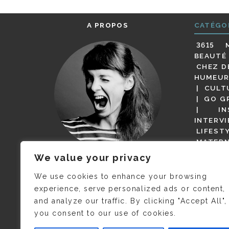
A PROPOS
CATÉGO
3615 
BEAUTÉ
CHEZ D
HUMEUR
CULT
GO G
IN
INTERV
LIFEST
MATERN
MODE
We value your privacy
(BUT G
JE M’APPELLE DELPHINE MAIS
MAGOT 
C’EST
©CAMILLE COLLIN
QUI A
We use cookies to enhance your browsing
PARI
PRIS CETTE PHOTO !
experience, serve personalized ads or content,
RESTA
and analyze our traffic. By clicking "Accept All",
PRESSE 
you consent to our use of cookies.
SALONS
VIDÉOS