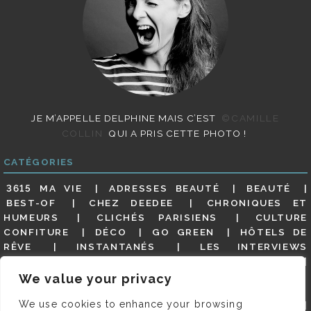
JE M’APPELLE DELPHINE MAIS C’EST
©CAMILLE
COLLIN
QUI A PRIS CETTE PHOTO !
CATÉGORIES
3615 MA VIE
ADRESSES BEAUTÉ
BEAUTÉ
BEST-OF
CHEZ DEEDEE
CHRONIQUES ET
HUMEURS
CLICHÉS PARISIENS
CULTURE
CONFITURE
DÉCO
GO GREEN
HÔTELS DE
RÊVE
INSTANTANÉS
LES INTERVIEWS
PARISIENNES
LIFESTYLE
LOOKS
MATERNITÉ
MES ADRESSES
MODE
NON CLASSÉ
OLDIES
We value your privacy
(BUT GOODIES)
PAR ICI LE MAGOT !
PARIS CITY-
We use cookies to enhance your browsing
GUIDE
PARIS EN PHOTOS
RESTAURANTS