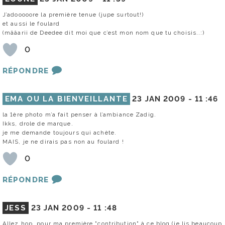
J’adooooore la première tenue (jupe surtout!)
et aussi le foulard
(mââarii de Deedee dit moi que c’est mon nom que tu choisis..:)
0
RÉPONDRE
EMA OU LA BIENVEILLANTE
23 JAN 2009 -
11 :46
la 1ère photo m’a fait penser à l’ambiance Zadig.
Ikks, drole de marque.
je me demande toujours qui achète.
MAIS, je ne dirais pas non au foulard !
0
RÉPONDRE
JESS
23 JAN 2009 -
11 :48
Allez hop, pour ma première "contribution" à ce blog (je lis beaucoup