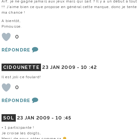
Arf, je ne gagne jamais aux jeux mais qui sait ? Il y a un début à tout
!!! J’aime bien ce que propose en général cette marque, donc je tente
ma chance !
A bientôt,
Pimousse.
0
RÉPONDRE
CIDOUNETTE
23 JAN 2009 -
10 :42
Il est joli ce foulard!
0
RÉPONDRE
SOL
23 JAN 2009 -
10 :45
+ 1 participante !
Je croise les doigts…
Merci de nous gâter comme ça