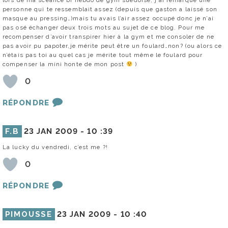
personne qui te ressemblait assez (depuis que gaston a laissé son
masque au pressing…)mais tu avais l’air assez occupé donc je n’ai
pas osé échanger deux trois mots au sujet de ce blog. Pour me
recompenser d’avoir transpirer hier à la gym et me consoler de ne
pas avoir pu papoter,je mérite peut être un foulard…non? (ou alors ce
n’étais pas toi au quel cas je mérite tout même le foulard pour
compenser la mini honte de mon post
)
0
RÉPONDRE
F.B
23 JAN 2009 -
10 :39
La lucky du vendredi, c’est me ?!
0
RÉPONDRE
PIMOUSSE
23 JAN 2009 -
10 :40