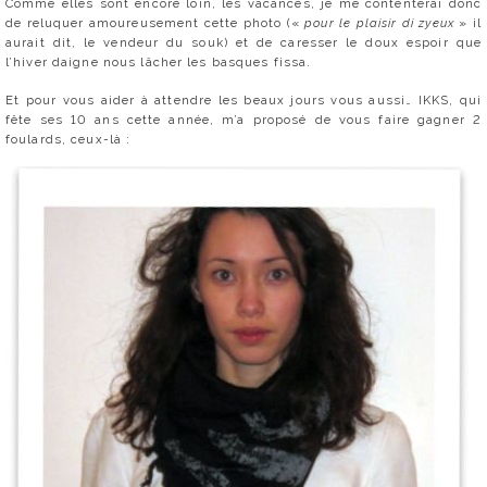
Comme elles sont encore loin, les vacances, je me contenterai donc
de reluquer amoureusement cette photo («
pour le plaisir di zyeux
» il
aurait dit, le vendeur du souk) et de caresser le doux espoir que
l’hiver daigne nous lâcher les basques fissa.
Et pour vous aider à attendre les beaux jours vous aussi… IKKS, qui
fête ses 10 ans cette année, m’a proposé de vous faire gagner 2
foulards, ceux-là :