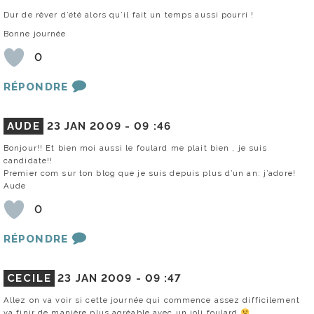
Dur de rêver d’été alors qu’il fait un temps aussi pourri !
Bonne journée
0
RÉPONDRE
AUDE
23 JAN 2009 -
09 :46
Bonjour!! Et bien moi aussi le foulard me plait bien , je suis
candidate!!
Premier com sur ton blog que je suis depuis plus d’un an: j’adore!
Aude
0
RÉPONDRE
CECILE
23 JAN 2009 -
09 :47
Allez on va voir si cette journée qui commence assez difficilement
va finir de manière plus agréable avec un joli foulard