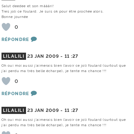
Salut deedee et son mâââri!
Tres joli ce foulard. Je suis ok pour être piochée alors.
Bonne journée
0
RÉPONDRE
LILALILI
23 JAN 2009 -
11 :27
Oh oui moi aussi j’aimerais bien l’avoir ce joli foulard (surtout que
j’ai perdu ma très belle écharpe)… je tente ma chance !!!
0
RÉPONDRE
LILALILI
23 JAN 2009 -
11 :27
Oh oui moi aussi j’aimerais bien l’avoir ce joli foulard (surtout que
j’ai perdu ma très belle écharpe)… je tente ma chance !!!