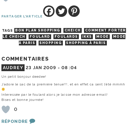
PARTAGER L'ARTICLE
TAGS
BON PLAN SHOPPING
CHEICH
COMMENT PORTER
LE CHEICH
FOULARD
FOULARDS
IKKS
MODE
MODE
À PARIS
SHOPPING
SHOPPING À PARIS
COMMENTAIRES
AUDREY
23 JAN 2009 -
08 :04
Un petit bonjour deedee!
J’adore le sac de la première tenue!!!, et en effet ca sent l’été mmmh
Interessée par le foulard alors je laisse mon adresse email!
Bises et bonne journée!
0
RÉPONDRE