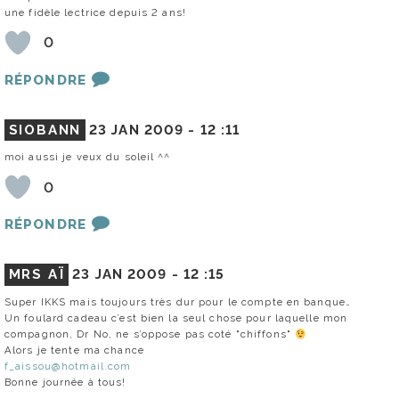
une fidèle lectrice depuis 2 ans!
0
RÉPONDRE
SIOBANN
23 JAN 2009 -
12 :11
moi aussi je veux du soleil ^^
0
RÉPONDRE
MRS AÏ
23 JAN 2009 -
12 :15
Super IKKS mais toujours très dur pour le compte en banque…
Un foulard cadeau c’est bien la seul chose pour laquelle mon
compagnon, Dr No, ne s’oppose pas coté "chiffons"
Alors je tente ma chance
f_aissou@hotmail.com
Bonne journée à tous!