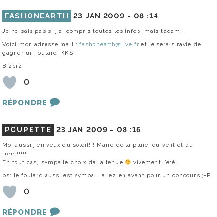
FASHONEARTH
23 JAN 2009 -
08 :14
Je ne sais pas si j’ai compris toutes les infos, mais tadam !!
Voici mon adresse mail :
fashonearth@live.fr
et je serais ravie de
gagner un foulard IKKS.
Bizbiz
0
RÉPONDRE
POUPETTE
23 JAN 2009 -
08 :16
Moi aussi j’en veux du soleil!!! Marre de la pluie, du vent et du
froid!!!!!
En tout cas, sympa le choix de la tenue
vivement l’été….
ps: le foulard aussi est sympa…. allez en avant pour un concours ;-P
0
RÉPONDRE