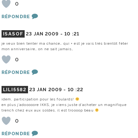
0
RÉPONDRE
ISASOF
23 JAN 2009 -
10 :21
je veux bien tenter ma chance… qui + est je vais trés bientôt féter
mon anniversaire… on ne sait jamais…
0
RÉPONDRE
LILI5582
23 JAN 2009 -
10 :22
idem, participation pour les foulards!
en plus j’adooooore IKKS, je viens juste d’acheter un magnifique
trench chez eux aux soldes, il est troooop beau
0
RÉPONDRE