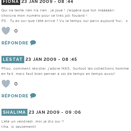
FIONA
23 JAN 2009 -
08 :44
Qui ne tente rien n’a rien : je joue ! J’espère que ton mâââââri
choisira mon numéro pour ce très joli foulard !
PS : Tu es sur que l’été arrive ? Vu le temps sur paris aujourd’hui… :s
0
RÉPONDRE
LESTAT
23 JAN 2009 -
08 :45
Pfiou, comment résister, j’adore IKKS… Surtout les collections homme
en fait, mais faut bien penser à soi de temps en temps aussi!
0
RÉPONDRE
SHALIMA
23 JAN 2009 -
09 :06
L’été un vendredi, moi je dis oui !!
(rha, si seulement)