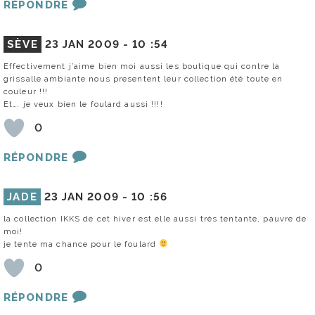
RÉPONDRE
SÈVE
23 JAN 2009 -
10 :54
Effectivement j’aime bien moi aussi les boutique qui contre la
grissalle ambiante nous presentent leur collection été toute en
couleur !!!
Et…. je veux bien le foulard aussi !!!!
0
RÉPONDRE
JADE
23 JAN 2009 -
10 :56
la collection IKKS de cet hiver est elle aussi très tentante, pauvre de
moi!
je tente ma chance pour le foulard
0
RÉPONDRE