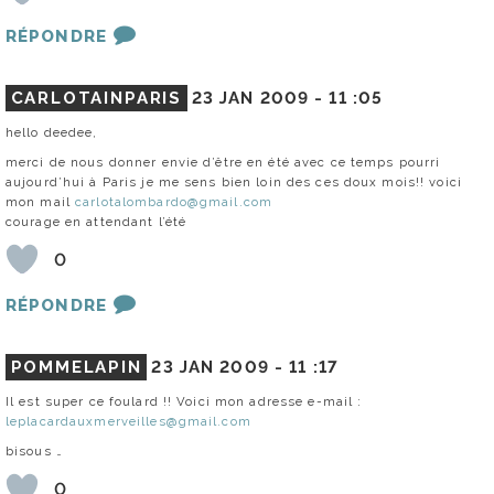
RÉPONDRE
CARLOTAINPARIS
23 JAN 2009 -
11 :05
hello deedee,
merci de nous donner envie d’être en été avec ce temps pourri
aujourd’hui à Paris je me sens bien loin des ces doux mois!! voici
mon mail
carlotalombardo@gmail.com
courage en attendant l’été
0
RÉPONDRE
POMMELAPIN
23 JAN 2009 -
11 :17
Il est super ce foulard !! Voici mon adresse e-mail :
leplacardauxmerveilles@gmail.com
bisous …
0