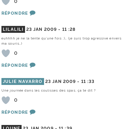
0
RÉPONDRE
LILALILI
23 JAN 2009 -
11 :28
euhhhh je ne la tente qu’une fois ;)… (je suis trop agressive envers
ma souris…)
0
RÉPONDRE
JULIE NAVARRO
23 JAN 2009 -
11 :33
Une journée dans les coulisses des spas, ça te dit ?
0
RÉPONDRE
LOUNE
23 JAN 2009 -
11 :39