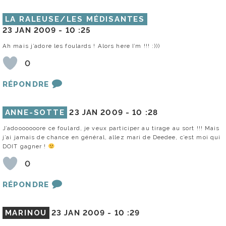
LA RALEUSE/LES MÉDISANTES
23 JAN 2009 -
10 :25
Ah mais j’adore les foulards ! Alors here I’m !!! :)))
0
RÉPONDRE
ANNE-SOTTE
23 JAN 2009 -
10 :28
J’adooooooore ce foulard, je veux participer au tirage au sort !!! Mais
j’ai jamais de chance en général, allez mari de Deedee, c’est moi qui
DOIT gagner !
0
RÉPONDRE
MARINOU
23 JAN 2009 -
10 :29