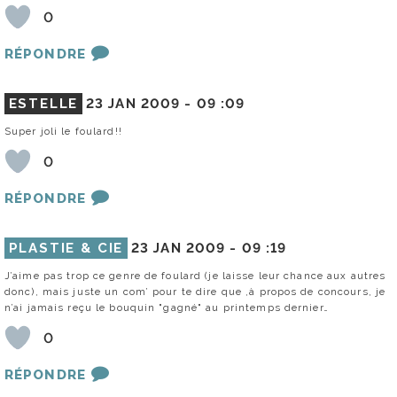
0
RÉPONDRE
ESTELLE
23 JAN 2009 -
09 :09
Super joli le foulard!!
0
RÉPONDRE
PLASTIE & CIE
23 JAN 2009 -
09 :19
J’aime pas trop ce genre de foulard (je laisse leur chance aux autres
donc), mais juste un com’ pour te dire que ,à propos de concours, je
n’ai jamais reçu le bouquin "gagné" au printemps dernier…
0
RÉPONDRE