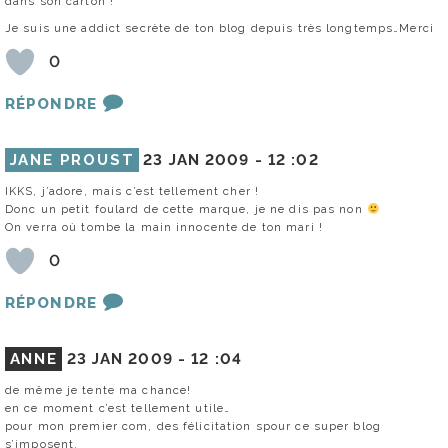
dans son carton !
Je suis une addict secrète de ton blog depuis très longtemps…Merci
0
RÉPONDRE
JANE PROUST
23 JAN 2009 -
12 :02
IKKS, j’adore, mais c’est tellement cher !
Donc un petit foulard de cette marque, je ne dis pas non
On verra où tombe la main innocente de ton mari !
0
RÉPONDRE
ANNE
23 JAN 2009 -
12 :04
de même je tente ma chance!
en ce moment c’est tellement utile…
pour mon premier com, des félicitation spour ce super blog
s’imposent.