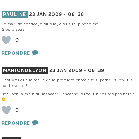
PAULINE
23 JAN 2009 -
08 :38
Le mari de deedee je suis la je suis la, pioche moi.
Gros bisous.
0
RÉPONDRE
MARIONDELYON
23 JAN 2009 -
08 :39
C’est vrai que la tenue de la première photo est superbe …surtout la
petite veste !!
Bon, ben la main du mâââââri innocent, surtout n’hésites pas hein!!
0
RÉPONDRE