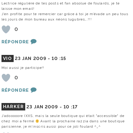
Lectrice régulière de tes posts et fan absolue de foulards, je te
laisse mon email!
J’en profite pour te remercier car grâce à toi je m’évade un peu tous
les jours de mon bureau aux néons lugubres….!!!
0
RÉPONDRE
VIO
23 JAN 2009 -
10 :15
Moi aussi je participe!!
0
RÉPONDRE
HARKER
23 JAN 2009 -
10 :17
J’adooooore IXXS, mais la seule boutique qui était "accessible" de
chez moi a fermé
Avant la prochaine razzia dans une boutique
parisienne, je m’inscris aussi pour ce joli foulard ^_^