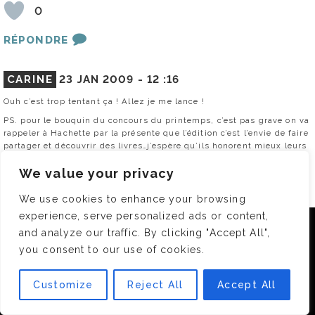
0
RÉPONDRE
CARINE
23 JAN 2009 -
12 :16
Ouh c’est trop tentant ça ! Allez je me lance !
PS. pour le bouquin du concours du printemps, c’est pas grave on va
rappeler à Hachette par la présente que l’édition c’est l’envie de faire
partager et découvrir des livres…j’espère qu’ils honorent mieux leurs
engagements auprès de leurs auteurs.
We value your privacy
Et les méchantes avec Deedee : ça suffit maintenant, on prends un
lexomil et on se calme. Vou pouvez réussir dans la vie sans ce livre
(si, si c’est vrai !).
We use cookies to enhance your browsing
experience, serve personalized ads or content,
0
Nous utilisons des cookies pour vous garantir la meilleure
and analyze our traffic. By clicking "Accept All",
expérience sur notre site. Si vous continuez à utiliser ce
RÉPONDRE
you consent to our use of cookies.
dernier, nous considérerons que vous acceptez l'utilisation des
cookies.
Customize
Reject All
Accept All
ANNE29
23 JAN 2009 -
12 :21
OK
salut deedee