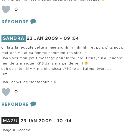
0
RÉPONDRE
SANDRA
23 JAN 2009 -
09 :54
oh lala la redoute cette année arghhhhhhhhhhh et puis s’ils nous
mettent ML et sa femme comment résister!!!!
Bon voici mon petit message pour le foulard, tiens je n’ai (encore)
rien de la marque IKKS dans ma penderie!!!!
euh et si ton MMM me choisissait? héhé ah j’aime rêver………….
Biz
Bon 1er WE de trentenaire ;-))
0
RÉPONDRE
MAZU
23 JAN 2009 -
10 :14
Bonjour Deedee!