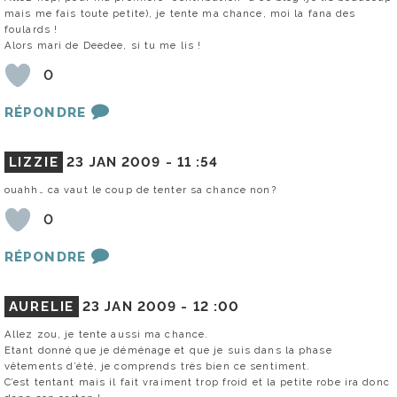
mais me fais toute petite), je tente ma chance, moi la fana des
foulards !
Alors mari de Deedee, si tu me lis !
0
RÉPONDRE
LIZZIE
23 JAN 2009 -
11 :54
ouahh… ca vaut le coup de tenter sa chance non?
0
RÉPONDRE
AURELIE
23 JAN 2009 -
12 :00
Allez zou, je tente aussi ma chance.
Etant donné que je déménage et que je suis dans la phase
vêtements d’été, je comprends très bien ce sentiment.
C’est tentant mais il fait vraiment trop froid et la petite robe ira donc