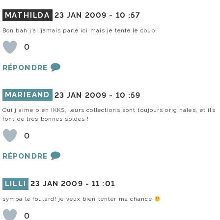
MATHILDA
23 JAN 2009 -
10 :57
Bon bah j’ai jamais parlé ici mais je tente le coup!
0
RÉPONDRE
MARIEAND
23 JAN 2009 -
10 :59
Oui j’aime bien IKKS, leurs collections sont toujours originales, et ils
font de très bonnes soldes !
0
RÉPONDRE
LILLI
23 JAN 2009 -
11 :01
sympa le foulard! je veux bien tenter ma chance
0