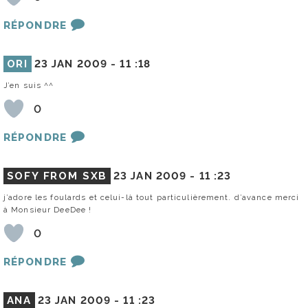
RÉPONDRE
ORI
23 JAN 2009 -
11 :18
J’en suis ^^
0
RÉPONDRE
SOFY FROM SXB
23 JAN 2009 -
11 :23
j’adore les foulards et celui-là tout particulièrement. d’avance merci
à Monsieur DeeDee !
0
RÉPONDRE
ANA
23 JAN 2009 -
11 :23