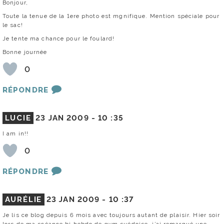
Bonjour,
Toute la tenue de la 1ere photo est mgnifique. Mention spéciale pour
le sac!
Je tente ma chance pour le foulard!
Bonne journée
0
RÉPONDRE
LUCIE
23 JAN 2009 -
10 :35
I am in!!
0
RÉPONDRE
AURÉLIE
23 JAN 2009 -
10 :37
Je lis ce blog depuis 6 mois avec toujours autant de plaisir. Hier soir
lors de ma scéance bi hebdo de gym suédoise, j’ai remarqué une