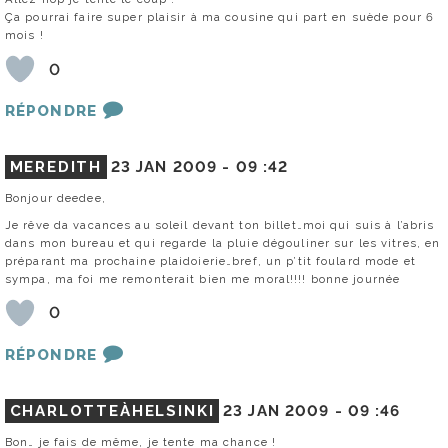
Ça pourrai faire super plaisir à ma cousine qui part en suède pour 6
mois !
0
RÉPONDRE
MEREDITH
23 JAN 2009 -
09 :42
Bonjour deedee,
Je rêve da vacances au soleil devant ton billet…moi qui suis à l’abris
dans mon bureau et qui regarde la pluie dégouliner sur les vitres, en
préparant ma prochaine plaidoierie…bref, un p’tit foulard mode et
sympa, ma foi me remonterait bien me moral!!!! bonne journée
0
RÉPONDRE
CHARLOTTEÀHELSINKI
23 JAN 2009 -
09 :46
Bon… je fais de même, je tente ma chance !