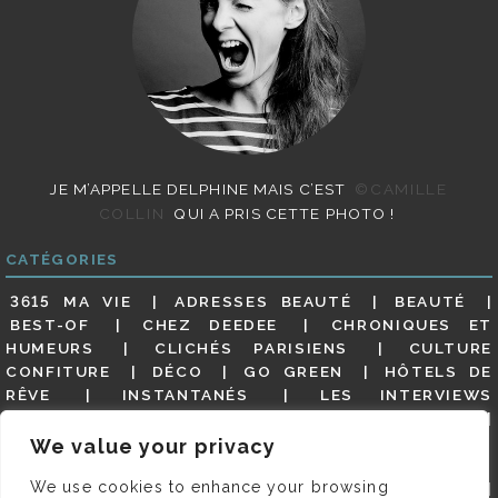
JE M’APPELLE DELPHINE MAIS C’EST
©CAMILLE
COLLIN
QUI A PRIS CETTE PHOTO !
CATÉGORIES
3615 MA VIE
ADRESSES BEAUTÉ
BEAUTÉ
BEST-OF
CHEZ DEEDEE
CHRONIQUES ET
HUMEURS
CLICHÉS PARISIENS
CULTURE
CONFITURE
DÉCO
GO GREEN
HÔTELS DE
RÊVE
INSTANTANÉS
LES INTERVIEWS
PARISIENNES
LIFESTYLE
LOOKS
MATERNITÉ
MES ADRESSES
MODE
NON CLASSÉ
OLDIES
We value your privacy
(BUT GOODIES)
PAR ICI LE MAGOT !
PARIS CITY-
We use cookies to enhance your browsing
GUIDE
PARIS EN PHOTOS
RESTAURANTS