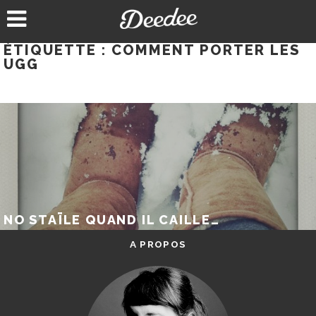
Aller
au
contenu
ÉTIQUETTE :
COMMENT PORTER LES
UGG
NO STAÏLE QUAND IL CAILLE…
A PROPOS