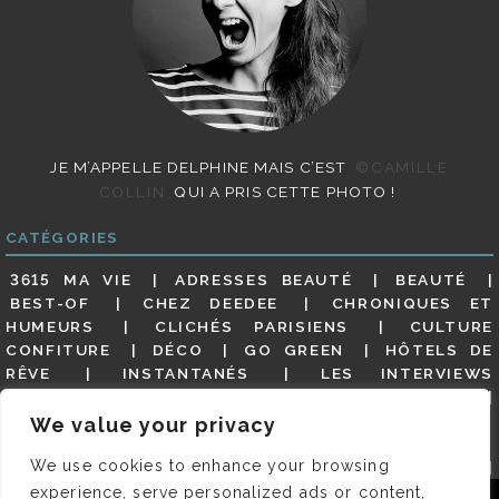
JE M’APPELLE DELPHINE MAIS C’EST
©CAMILLE
COLLIN
QUI A PRIS CETTE PHOTO !
CATÉGORIES
3615 MA VIE
ADRESSES BEAUTÉ
BEAUTÉ
BEST-OF
CHEZ DEEDEE
CHRONIQUES ET
HUMEURS
CLICHÉS PARISIENS
CULTURE
CONFITURE
DÉCO
GO GREEN
HÔTELS DE
RÊVE
INSTANTANÉS
LES INTERVIEWS
PARISIENNES
LIFESTYLE
LOOKS
MATERNITÉ
MES ADRESSES
MODE
NON CLASSÉ
OLDIES
We value your privacy
(BUT GOODIES)
PAR ICI LE MAGOT !
PARIS CITY-
We use cookies to enhance your browsing
GUIDE
PARIS EN PHOTOS
RESTAURANTS
REVUE DE PRESSE DÉTAILLÉE, SIOU PLAIT
SALONS
experience, serve personalized ads or content,