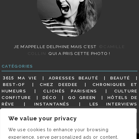
JE M’APPELLE DELPHINE MAIS C’EST
©CAMILLE
COLLIN
QUI A PRIS CETTE PHOTO !
CATÉGORIES
3615 MA VIE
ADRESSES BEAUTÉ
BEAUTÉ
BEST-OF
CHEZ DEEDEE
CHRONIQUES ET
HUMEURS
CLICHÉS PARISIENS
CULTURE
CONFITURE
DÉCO
GO GREEN
HÔTELS DE
RÊVE
INSTANTANÉS
LES INTERVIEWS
PARISIENNES
LIFESTYLE
LOOKS
MATERNITÉ
MES ADRESSES
MODE
NON CLASSÉ
OLDIES
We value your privacy
(BUT GOODIES)
PAR ICI LE MAGOT !
PARIS CITY-
We use cookies to enhance your browsing
GUIDE
PARIS EN PHOTOS
RESTAURANTS
REVUE DE PRESSE DÉTAILLÉE, SIOU PLAIT
SALONS
experience, serve personalized ads or content,