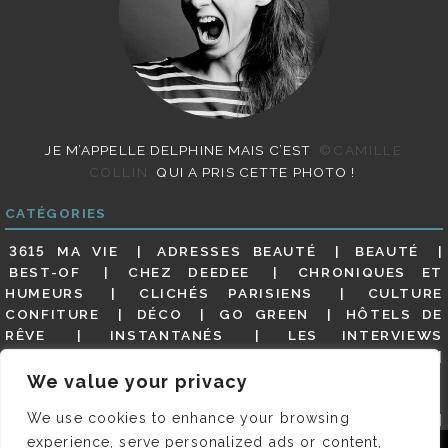
JE M’APPELLE DELPHINE MAIS C’EST
©CAMILLE
COLLIN
QUI A PRIS CETTE PHOTO !
CATÉGORIES
3615 MA VIE
ADRESSES BEAUTÉ
BEAUTÉ
BEST-OF
CHEZ DEEDEE
CHRONIQUES ET
HUMEURS
CLICHÉS PARISIENS
CULTURE
CONFITURE
DÉCO
GO GREEN
HÔTELS DE
RÊVE
INSTANTANÉS
LES INTERVIEWS
PARISIENNES
LIFESTYLE
LOOKS
MATERNITÉ
MES ADRESSES
MODE
NON CLASSÉ
OLDIES
We value your privacy
(BUT GOODIES)
PAR ICI LE MAGOT !
PARIS CITY-
We use cookies to enhance your browsing
GUIDE
PARIS EN PHOTOS
RESTAURANTS
REVUE DE PRESSE DÉTAILLÉE, SIOU PLAIT
SALONS
experience, serve personalized ads or content,