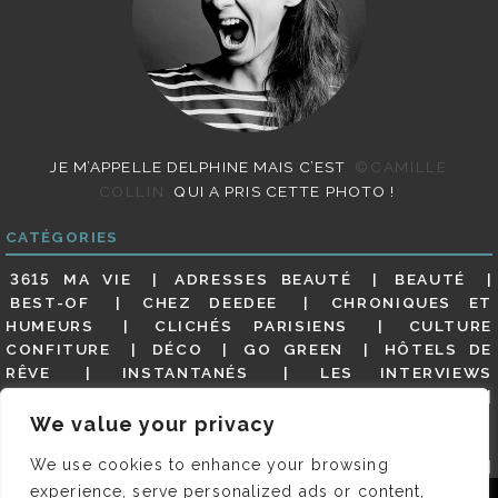
JE M’APPELLE DELPHINE MAIS C’EST
©CAMILLE
COLLIN
QUI A PRIS CETTE PHOTO !
CATÉGORIES
3615 MA VIE
ADRESSES BEAUTÉ
BEAUTÉ
BEST-OF
CHEZ DEEDEE
CHRONIQUES ET
HUMEURS
CLICHÉS PARISIENS
CULTURE
CONFITURE
DÉCO
GO GREEN
HÔTELS DE
RÊVE
INSTANTANÉS
LES INTERVIEWS
PARISIENNES
LIFESTYLE
LOOKS
MATERNITÉ
MES ADRESSES
MODE
NON CLASSÉ
OLDIES
We value your privacy
(BUT GOODIES)
PAR ICI LE MAGOT !
PARIS CITY-
We use cookies to enhance your browsing
GUIDE
PARIS EN PHOTOS
RESTAURANTS
REVUE DE PRESSE DÉTAILLÉE, SIOU PLAIT
SALONS
experience, serve personalized ads or content,