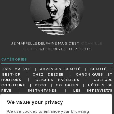
JE M’APPELLE DELPHINE MAIS C’EST
©CAMILLE
COLLIN
QUI A PRIS CETTE PHOTO !
CATÉGORIES
3615 MA VIE
ADRESSES BEAUTÉ
BEAUTÉ
BEST-OF
CHEZ DEEDEE
CHRONIQUES ET
HUMEURS
CLICHÉS PARISIENS
CULTURE
CONFITURE
DÉCO
GO GREEN
HÔTELS DE
RÊVE
INSTANTANÉS
LES INTERVIEWS
PARISIENNES
LIFESTYLE
LOOKS
MATERNITÉ
MES ADRESSES
MODE
NON CLASSÉ
OLDIES
We value your privacy
(BUT GOODIES)
PAR ICI LE MAGOT !
PARIS CITY-
We use cookies to enhance your browsing
GUIDE
PARIS EN PHOTOS
RESTAURANTS