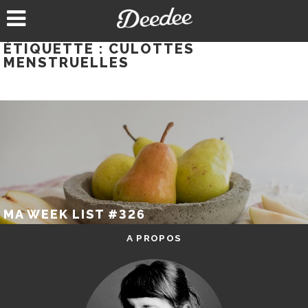
Aller
au
contenu
ÉTIQUETTE :
CULOTTES
MENSTRUELLES
MA WEEK LIST #326
A PROPOS