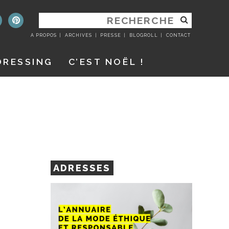
RECHERCHER
:
A PROPOS
ARCHIVES
PRESSE
BLOGROLL
CONTACT
DRESSING
C’EST NOËL !
ADRESSES