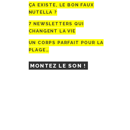
ÇA EXISTE, LE BON FAUX
NUTELLA ?
7 NEWSLETTERS QUI
CHANGENT LA VIE
UN CORPS PARFAIT POUR LA
PLAGE…
MONTEZ LE SON !