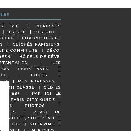
RIES
MA VIE
ADRESSES
BEAUTÉ
BEST-OF
EEDEE
CHRONIQUES ET
S
CLICHÉS PARISIENS
URE CONFITURE
DÉCO
REEN
HÔTELS DE RÊVE
STANTANÉS
LES
IEWS PARISIENNES
YLE
LOOKS
ITÉ
MES ADRESSES
NON CLASSÉ
OLDIES
OODIES)
PAR ICI LE
!
PARIS CITY-GUIDE
S EN PHOTOS
URANTS
REVUE DE
DÉTAILLÉE, SIOU PLAIT
 DE THÉ
SHOPPING
VITE ! UN RESTO