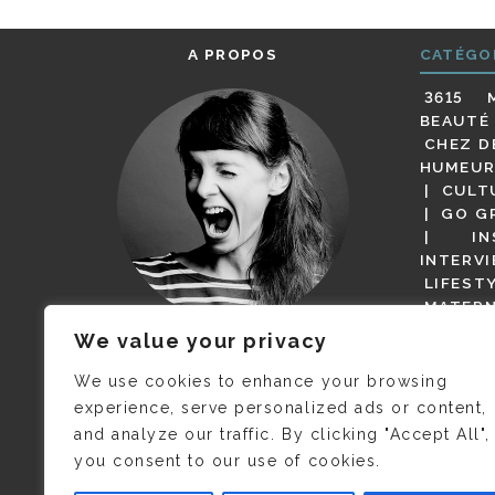
A PROPOS
CATÉGO
3615 
BEAUTÉ
CHEZ D
HUMEUR
CULT
GO G
IN
INTERV
LIFEST
MATERN
MODE
We value your privacy
(BUT G
JE M’APPELLE DELPHINE MAIS
MAGOT 
C’EST
©CAMILLE COLLIN
QUI A
We use cookies to enhance your browsing
PARI
PRIS CETTE PHOTO !
experience, serve personalized ads or content,
RESTA
and analyze our traffic. By clicking "Accept All",
PRESSE 
you consent to our use of cookies.
SALONS
VIDÉOS