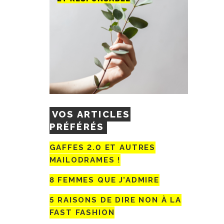
VOS ARTICLES
PRÉFÉRÉS
GAFFES 2.0 ET AUTRES
MAILODRAMES !
8 FEMMES QUE J’ADMIRE
5 RAISONS DE DIRE NON À LA
FAST FASHION