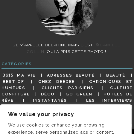
JE M’APPELLE DELPHINE MAIS C’EST
©CAMILLE
COLLIN
QUI A PRIS CETTE PHOTO !
CATÉGORIES
3615 MA VIE
ADRESSES BEAUTÉ
BEAUTÉ
BEST-OF
CHEZ DEEDEE
CHRONIQUES ET
HUMEURS
CLICHÉS PARISIENS
CULTURE
CONFITURE
DÉCO
GO GREEN
HÔTELS DE
RÊVE
INSTANTANÉS
LES INTERVIEWS
PARISIENNES
LIFESTYLE
LOOKS
MATERNITÉ
MES ADRESSES
MODE
NON CLASSÉ
OLDIES
We value your privacy
(BUT GOODIES)
PAR ICI LE MAGOT !
PARIS CITY-
We use cookies to enhance your browsing
GUIDE
PARIS EN PHOTOS
RESTAURANTS
REVUE DE PRESSE DÉTAILLÉE, SIOU PLAIT
SALONS
experience, serve personalized ads or content,