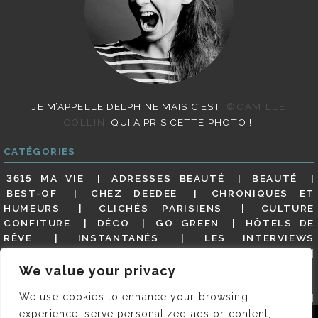
JE M’APPELLE DELPHINE MAIS C’EST
©CAMILLE
COLLIN
QUI A PRIS CETTE PHOTO !
CATÉGORIES
3615 MA VIE
ADRESSES BEAUTÉ
BEAUTÉ
BEST-OF
CHEZ DEEDEE
CHRONIQUES ET
HUMEURS
CLICHÉS PARISIENS
CULTURE
CONFITURE
DÉCO
GO GREEN
HÔTELS DE
RÊVE
INSTANTANÉS
LES INTERVIEWS
PARISIENNES
LIFESTYLE
LOOKS
MATERNITÉ
MES ADRESSES
MODE
NON CLASSÉ
OLDIES
We value your privacy
(BUT GOODIES)
PAR ICI LE MAGOT !
PARIS CITY-
We use cookies to enhance your browsing
GUIDE
PARIS EN PHOTOS
RESTAURANTS
REVUE DE PRESSE DÉTAILLÉE, SIOU PLAIT
SALONS
experience, serve personalized ads or content,