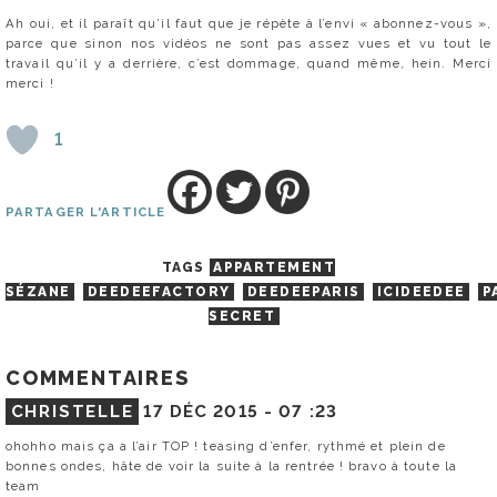
Ah oui, et il paraît qu’il faut que je répète à l’envi « abonnez-vous »,
parce que sinon nos vidéos ne sont pas assez vues et vu tout le
travail qu’il y a derrière, c’est dommage, quand même, hein. Merci
merci !
1
PARTAGER L'ARTICLE
TAGS
APPARTEMENT
SÉZANE
DEEDEEFACTORY
DEEDEEPARIS
ICIDEEDEE
P
SECRET
COMMENTAIRES
CHRISTELLE
17 DÉC 2015 -
07 :23
ohohho mais ça a l’air TOP ! teasing d’enfer, rythmé et plein de
bonnes ondes, hâte de voir la suite à la rentrée ! bravo à toute la
team