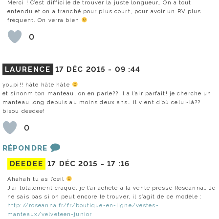
Merci ! C’est difficile de trouver la juste longueur… On a tout
entendu et on a tranché pour plus court, pour avoir un RV plus
fréquent. On verra bien
0
LAURENCE
17 DÉC 2015 -
09 :44
youpi!! hâte hâte hâte
et sinonm ton manteau, on en parle?? il a l’air parfait! je cherche un
manteau long depuis au moins deux ans… il vient d’où celui-là??
bisou deedee!
0
RÉPONDRE
DEEDEE
17 DÉC 2015 -
17 :16
Ahahah tu as l’oeil
J’ai totalement craqué, je l’ai acheté à la vente presse Roseanna… Je
ne sais pas si on peut encore le trouver, il s’agit de ce modèle :
http://roseanna.fr/fr/boutique-en-ligne/vestes-
manteaux/velveteen-junior