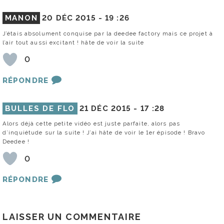
MANON
20 DÉC 2015 -
19 :26
J’étais absolument conquise par la deedee factory mais ce projet à
l’air tout aussi excitant ! hâte de voir la suite
0
RÉPONDRE
BULLES DE FLO
21 DÉC 2015 -
17 :28
Alors déjà cette petite vidéo est juste parfaite, alors pas
d’inquiétude sur la suite ! J’ai hâte de voir le 1er épisode ! Bravo
Deedee !
0
RÉPONDRE
LAISSER UN COMMENTAIRE