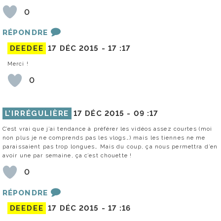
0
RÉPONDRE
DEEDEE
17 DÉC 2015 -
17 :17
Merci !
0
L’IRRÉGULIÈRE
17 DÉC 2015 -
09 :17
C’est vrai que j’ai tendance à préférer les vidéos assez courtes (moi
non plus je ne comprends pas les vlogs…) mais les tiennes ne me
paraissaient pas trop longues… Mais du coup, ça nous permettra d’en
avoir une par semaine, ça c’est chouette !
0
RÉPONDRE
DEEDEE
17 DÉC 2015 -
17 :16