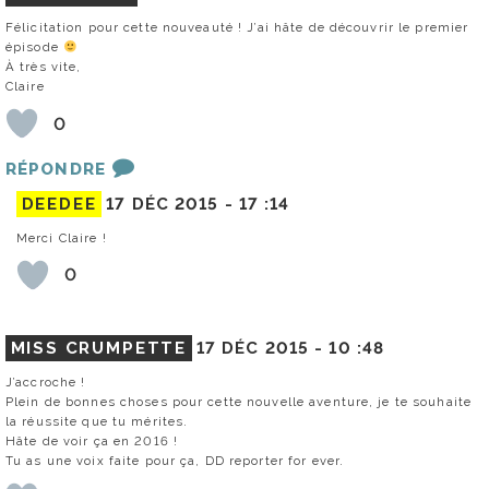
Félicitation pour cette nouveauté ! J’ai hâte de découvrir le premier
épisode
À très vite,
Claire
0
RÉPONDRE
DEEDEE
17 DÉC 2015 -
17 :14
Merci Claire !
0
MISS CRUMPETTE
17 DÉC 2015 -
10 :48
J’accroche !
Plein de bonnes choses pour cette nouvelle aventure, je te souhaite
la réussite que tu mérites.
Hâte de voir ça en 2016 !
Tu as une voix faite pour ça, DD reporter for ever.