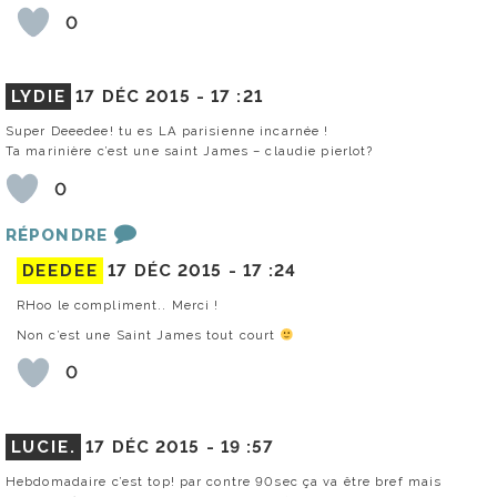
0
LYDIE
17 DÉC 2015 -
17 :21
Super Deeedee! tu es LA parisienne incarnée !
Ta marinière c’est une saint James – claudie pierlot?
0
RÉPONDRE
DEEDEE
17 DÉC 2015 -
17 :24
RHoo le compliment.. Merci !
Non c’est une Saint James tout court
0
LUCIE.
17 DÉC 2015 -
19 :57
Hebdomadaire c’est top! par contre 90sec ça va être bref mais