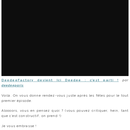
DeedeeFactory devient Ici Deedee : c’est parti !
par
deedeeparis
Voilà. On vous donne rendez-vous juste après les fêtes pour le tout
premier épisode.
Aloooors, vous en pensez quoi ? (vous pouvez critiquer, hein, tant
que c’est constructif, on prend !)
Je vous embrasse !