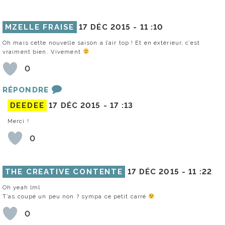
MZELLE FRAISE
17 DÉC 2015 -
11 :10
Oh mais cette nouvelle saison a l’air top ! Et en extérieur, c’est
vraiment bien. Vivement
0
RÉPONDRE
DEEDEE
17 DÉC 2015 -
17 :13
Merci !
0
THE CREATIVE CONTENTE
17 DÉC 2015 -
11 :22
Oh yeah lml
T’as coupé un peu non ? sympa ce petit carré
0