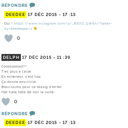
RÉPONDRE
DEEDEE
17 DÉC 2015 -
17 :13
Oui !
https://www.instagram.com/p/_B3D0_GW8n/?taken-
by=deedeeparis
0
DELPH
17 DÉC 2015 -
11 :39
Coooooooool!!!
T’es plus à l’aise.
En extérieur, c’est top.
Ça donne enviiiiiiie.
Bravissimo pour ce teasig d’enfer.
Hât hâte hâte de voir la suite…
0
RÉPONDRE
DEEDEE
17 DÉC 2015 -
17 :13