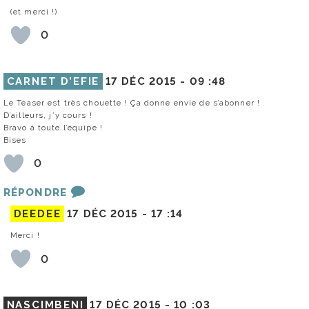
(et merci !)
0
CARNET D’EFIE
17 DÉC 2015 -
09 :48
Le Teaser est très chouette ! Ça donne envie de s’abonner !
D’ailleurs, j’y cours !
Bravo à toute l’équipe !
Bises
0
RÉPONDRE
DEEDEE
17 DÉC 2015 -
17 :14
Merci !
0
NASCIMBENI
17 DÉC 2015 -
10 :03