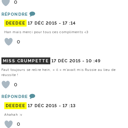
0
RÉPONDRE
DEEDEE
17 DÉC 2015 -
17 :14
Han mais merci pour tous ces compliments <3
0
MISS CRUMPETTE
17 DÉC 2015 -
10 :49
Faut toujours se relire hein, « il » m’avait mis Russie au lieu de
réussite !
0
RÉPONDRE
DEEDEE
17 DÉC 2015 -
17 :13
Ahahah :v
0