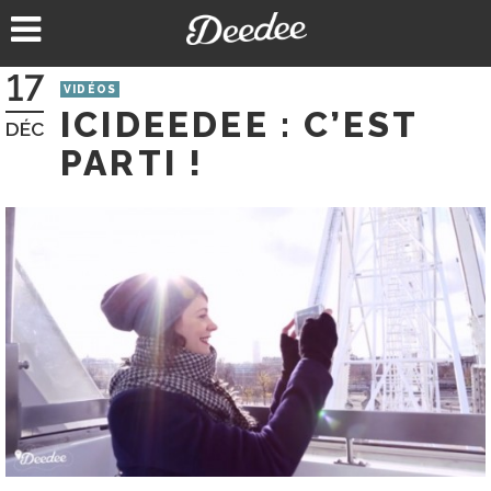
Aller
au
contenu
17
VIDÉOS
ICIDEEDEE : C’EST
DÉC
PARTI !