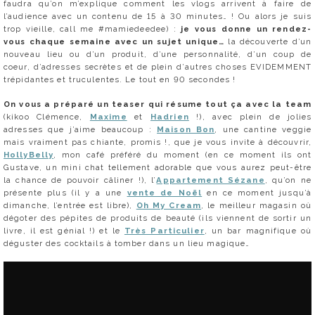
faudra qu’on m’explique comment les vlogs arrivent à faire de
l’audience avec un contenu de 15 à 30 minutes… ! Ou alors je suis
trop vieille, call me #mamiedeedee) :
je vous donne un rendez-
vous chaque semaine avec un sujet unique…
la découverte d’un
nouveau lieu ou d’un produit, d’une personnalité, d’un coup de
coeur, d’adresses secrètes et de plein d’autres choses EVIDEMMENT
trépidantes et truculentes. Le tout en 90 secondes !
On vous a préparé un teaser qui résume tout ça avec la team
(kikoo Clémence,
Maxime
et
Hadrien
!), avec plein de jolies
adresses que j’aime beaucoup :
Maison Bon
, une cantine veggie
mais vraiment pas chiante, promis !, que je vous invite à découvrir,
HollyBelly
, mon café préféré du moment (en ce moment ils ont
Gustave, un mini chat tellement adorable que vous aurez peut-être
la chance de pouvoir câliner !), l’
Appartement Sézane
, qu’on ne
présente plus (il y a une
vente de Noël
en ce moment jusqu’à
dimanche, l’entrée est libre),
Oh My Cream
, le meilleur magasin où
dégoter des pépites de produits de beauté (ils viennent de sortir un
livre, il est génial !) et le
Très Particulier
, un bar magnifique où
déguster des cocktails à tomber dans un lieu magique…