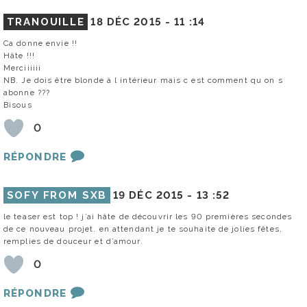
TRANOUILLE
18 DÉC 2015 -
11 :14
Ca donne envie !!
Hâte !!!
Merciiiiii
NB. Je dois être blonde à l intérieur mais c est comment qu on s
abonne ???
Bisous
0
RÉPONDRE
SOFY FROM SXB
19 DÉC 2015 -
13 :52
le teaser est top ! j’ai hâte de découvrir les 90 premières secondes
de ce nouveau projet. en attendant je te souhaite de jolies fêtes,
remplies de douceur et d’amour.
0
RÉPONDRE