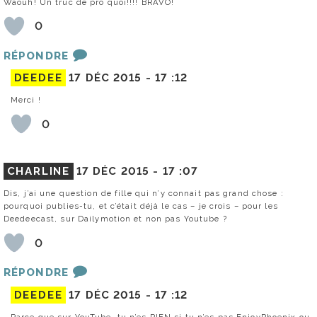
Waouh! Un truc de pro quoi!!!! BRAVO!
0
RÉPONDRE
DEEDEE
17 DÉC 2015 -
17 :12
Merci !
0
CHARLINE
17 DÉC 2015 -
17 :07
Dis, j’ai une question de fille qui n’y connait pas grand chose :
pourquoi publies-tu, et c’était déjà le cas – je crois – pour les
Deedeecast, sur Dailymotion et non pas Youtube ?
0
RÉPONDRE
DEEDEE
17 DÉC 2015 -
17 :12
Parce que sur YouTube, tu n’es RIEN si tu n’es pas EnjoyPhoenix ou